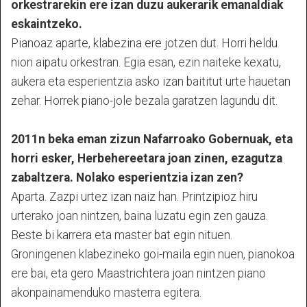
orkestrarekin ere izan duzu aukerarik emanaldiak
eskaintzeko.
Pianoaz aparte, klabezina ere jotzen dut. Horri heldu
nion aipatu orkestran. Egia esan, ezin naiteke kexatu,
aukera eta esperientzia asko izan baititut urte hauetan
zehar. Horrek piano-jole bezala garatzen lagundu dit.
2011n beka eman zizun Nafarroako Gobernuak, eta
horri esker, Herbehereetara joan zinen, ezagutza
zabaltzera. Nolako esperientzia izan zen?
Aparta. Zazpi urtez izan naiz han. Printzipioz hiru
urterako joan nintzen, baina luzatu egin zen gauza.
Beste bi karrera eta master bat egin nituen.
Groningenen klabezineko goi-maila egin nuen, pianokoa
ere bai, eta gero Maastrichtera joan nintzen piano
akonpainamenduko masterra egitera.