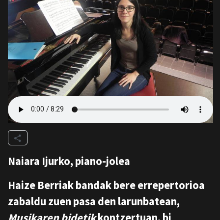
Naiara Ijurko, piano-jolea
Haize Berriak bandak bere errepertorioa
zabaldu zuen pasa den larunbatean,
Musikaren bidetik
kontzertuan, bi