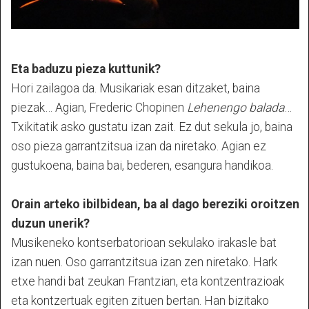
Eta baduzu pieza kuttunik?
Hori zailagoa da. Musikariak esan ditzaket, baina
piezak… Agian, Frederic Chopinen
Lehenengo balada
…
Txikitatik asko gustatu izan zait. Ez dut sekula jo, baina
oso pieza garrantzitsua izan da niretako. Agian ez
gustukoena, baina bai, bederen, esangura handikoa.
Orain arteko ibilbidean, ba al dago bereziki oroitzen
duzun unerik?
Musikeneko kontserbatorioan sekulako irakasle bat
izan nuen. Oso garrantzitsua izan zen niretako. Hark
etxe handi bat zeukan Frantzian, eta kontzentrazioak
eta kontzertuak egiten zituen bertan. Han bizitako