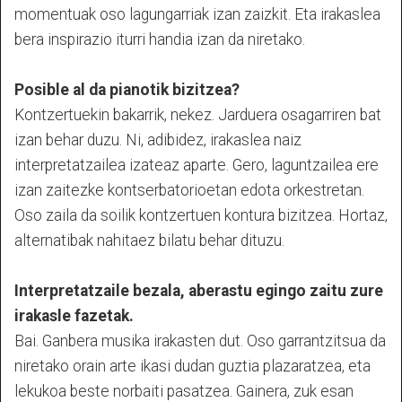
momentuak oso lagungarriak izan zaizkit. Eta irakaslea
bera inspirazio iturri handia izan da niretako.
Posible al da pianotik bizitzea?
Kontzertuekin bakarrik, nekez. Jarduera osagarriren bat
izan behar duzu. Ni, adibidez, irakaslea naiz
interpretatzailea izateaz aparte. Gero, laguntzailea ere
izan zaitezke kontserbatorioetan edota orkestretan.
Oso zaila da soilik kontzertuen kontura bizitzea. Hortaz,
alternatibak nahitaez bilatu behar dituzu.
Interpretatzaile bezala, aberastu egingo zaitu zure
irakasle fazetak.
Bai. Ganbera musika irakasten dut. Oso garrantzitsua da
niretako orain arte ikasi dudan guztia plazaratzea, eta
lekukoa beste norbaiti pasatzea. Gainera, zuk esan