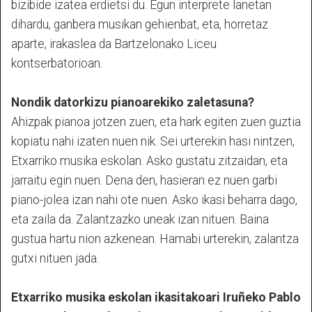
bizibide izatea erdietsi du. Egun interprete lanetan
dihardu, ganbera musikan gehienbat, eta, horretaz
aparte, irakaslea da Bartzelonako Liceu
kontserbatorioan.
Nondik datorkizu pianoarekiko zaletasuna?
Ahizpak pianoa jotzen zuen, eta hark egiten zuen guztia
kopiatu nahi izaten nuen nik. Sei urterekin hasi nintzen,
Etxarriko musika eskolan. Asko gustatu zitzaidan, eta
jarraitu egin nuen. Dena den, hasieran ez nuen garbi
piano-jolea izan nahi ote nuen. Asko ikasi beharra dago,
eta zaila da. Zalantzazko uneak izan nituen. Baina
gustua hartu nion azkenean. Hamabi urterekin, zalantza
gutxi nituen jada.
Etxarriko musika eskolan ikasitakoari Iruñeko Pablo