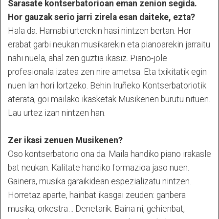
Sarasate kontserbatorioan eman zenion segida.
Hor gauzak serio jarri zirela esan daiteke, ezta?
Hala da. Hamabi urterekin hasi nintzen bertan. Hor
erabat garbi neukan musikarekin eta pianoarekin jarraitu
nahi nuela, ahal zen guztia ikasiz. Piano-jole
profesionala izatea zen nire ametsa. Eta txikitatik egin
nuen lan hori lortzeko. Behin Iruñeko Kontserbatoriotik
aterata, goi mailako ikasketak Musikenen burutu nituen.
Lau urtez izan nintzen han.
Zer ikasi zenuen Musikenen?
Oso kontserbatorio ona da. Maila handiko piano irakasle
bat neukan. Kalitate handiko formazioa jaso nuen.
Gainera, musika garaikidean espezializatu nintzen.
Horretaz aparte, hainbat ikasgai zeuden: ganbera
musika, orkestra… Denetarik. Baina ni, gehienbat,