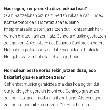
Gaur egun, zer proiektu duzu eskuartean?
Orain Bartzelonan bizi naiz. Bertan irakasle nabil Liceu
Kontserbatorioan. Horretaz aparte, piano
interpretatzaile izaten jarraitzen dut. Kontzertuak han-
hemen bilatzen aritzen naiz. Ganbera musika gustatzen
zait gehien. Asko jotzen dut Eduardo Cantorekin batera.
Nahasketa polita osatzen dute pianoak eta biolinak.
Hor gabiltza. Zenbat eta gehiago jo, hobe.
Normalean beste norbaitekin jotzen duzu, edo
bakarlari gisa ere aritzen zara?
Gehienbat musika garaikidea eta klasikoa egiten dut,
eta jende gehiagorekin jo ohi dut. Gehiago gustatzen
zait hori, bakarlari moduan aritzea baino. Atseginagoa
zait beste norbaitekin aritzea. Orkestra batean,