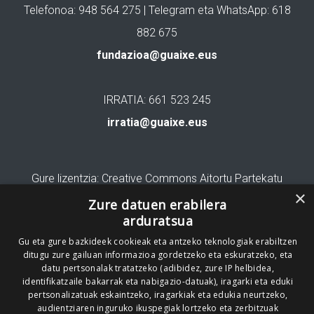
Telefonoa: 948 564 275 | Telegram eta WhatsApp: 618
882 675
fundazioa@guaixe.eus
IRRATIA: 661 523 245
irratia@guaixe.eus
Gure lizentzia
: Creative Commons Aitortu Partekatu
×
Zure datuen erabilera
Codesyntaxek garatua
arduratsua
Gu eta gure bazkideek cookieak eta antzeko teknologiak erabiltzen
ditugu zure gailuan informazioa gordetzeko eta eskuratzeko, eta
datu pertsonalak tratatzeko (adibidez, zure IP helbidea,
identifikatzaile bakarrak eta nabigazio-datuak), iragarki eta eduki
HONI BURUZ
LEGE OHARRA
PUBLIZITATEA
pertsonalizatuak eskaintzeko, iragarkiak eta edukia neurtzeko,
audientziaren inguruko ikuspegiak lortzeko eta zerbitzuak