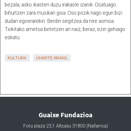
bezala, asko ikasten duzu irakasle izanik. Osatuago
bihurtzen zara musikari gisa. Oso pozik nago egun bizi
dudan egoerarekin. Berdin segitzea da nire asmoa.
Txikitako ametsa betetzen ari naiz, beraz, ezin gehiago
eskatu.
KULTURA
UHARTE ARAKIL
Guaixe Fundazioa
Foru plaza 23,1 Altsasu 31800 (Nafarroa)