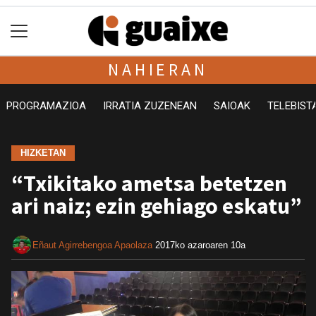
NAHIERAN
PROGRAMAZIOA
IRRATIA ZUZENEAN
SAIOAK
TELEBIST
HIZKETAN
“Txikitako ametsa betetzen
ari naiz; ezin gehiago eskatu”
Eñaut Agirrebengoa Apaolaza
2017ko azaroaren 10a