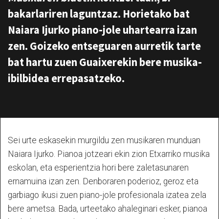
bakarlariren laguntzaz. Horietako bat
Naiara Ijurko piano-jole uhartearra izan
zen. Goizeko entseguaren aurretik tarte
bat hartu zuen Guaixerekin bere musika-
ibilbidea errepasatzeko.
Sei urte eskasekin murgildu zen musikaren munduan
Naiara Ijurko. Pianoa jotzeari ekin zion Etxarriko musika
eskolan, eta esperientzia hori bere zaletasunaren
ernamuina izan zen. Denboraren poderioz, geroz eta
garbiago ikusi zuen piano-jole profesionala izatea zela
bere ametsa. Bada, urteetako ahaleginari esker, pianoa