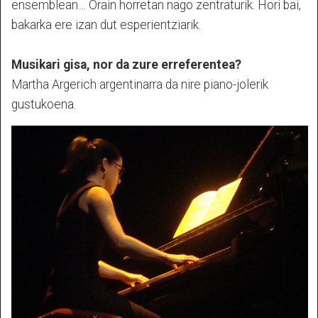
ensemblean… Orain horretan nago zentraturik. Hori bai,
bakarka ere izan dut esperientziarik.
Musikari gisa, nor da zure erreferentea?
Martha Argerich argentinarra da nire piano-jolerik
gustukoena.