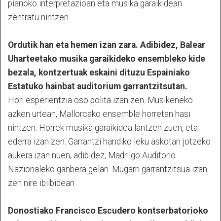
pianoko interpretazioan eta musika garaikidean
zentratu nintzen.
Ordutik han eta hemen izan zara. Adibidez, Balear
Uharteetako musika garaikideko ensembleko kide
bezala, kontzertuak eskaini dituzu Espainiako
Estatuko hainbat auditorium garrantzitsutan.
Hori esperientzia oso polita izan zen. Musikeneko
azken urtean, Mallorcako ensemble horretan hasi
nintzen. Horrek musika garaikidea lantzen zuen, eta
ederra izan zen. Garrantzi handiko leku askotan jotzeko
aukera izan nuen; adibidez, Madrilgo Auditorio
Nazionaleko ganbera gelan. Mugarri garrantzitsua izan
zen nire ibilbidean.
Donostiako Francisco Escudero kontserbatorioko