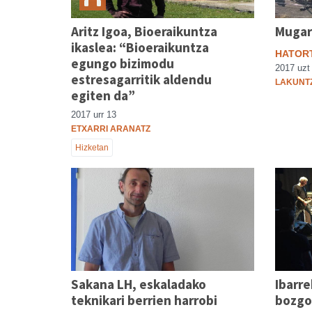
Aritz Igoa, Bioeraikuntza
Mugarr
ikaslea: “Bioeraikuntza
HATORT
egungo bizimodu
2017 uzt
estresagarritik aldendu
LAKUNT
egiten da”
2017 urr 13
ETXARRI ARANATZ
Hizketan
Sakana LH, eskaladako
Ibarr
teknikari berrien harrobi
bozgo