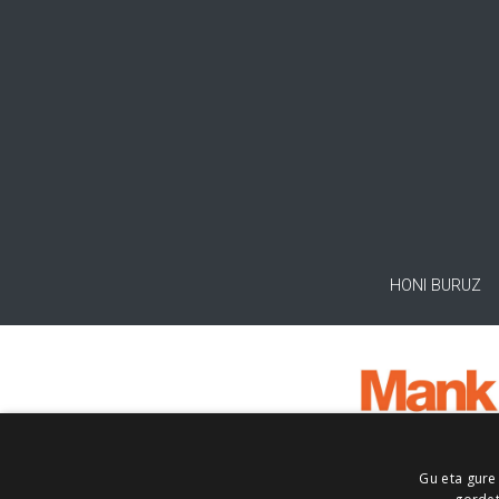
HONI BURUZ
Gu eta gure