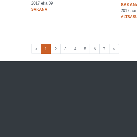
2017 eka 09
SAKANA
SAKANA
2017 api
ALTSAS
«
1
2
3
4
5
6
7
»