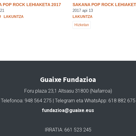
 POP ROCK LEHIAKETA 2017
SAKANA POP ROCK LEHIAKET
 21
2017 api 13
U
LAKUNTZA
LAKUNTZA
Hizketan
Guaixe Fundazioa
Foru plaza 23,1 Altsasu 31800 (Nafarroa)
Telefonoa: 948 564 275 | Telegram eta WhatsApp: 618 882 675
fundazioa@guaixe.eus
IRRATIA: 661 523 245