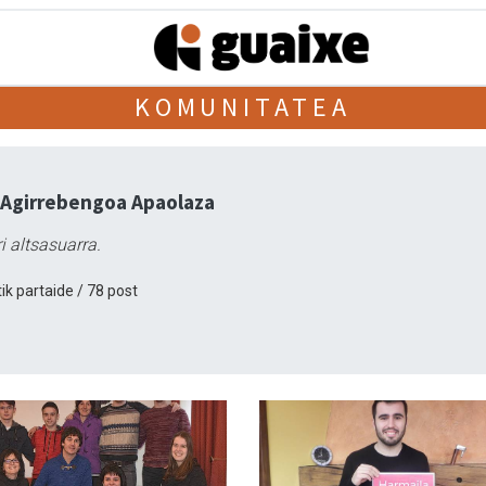
KOMUNITATEA
 Agirrebengoa Apaolaza
i altsasuarra.
ik partaide / 78 post