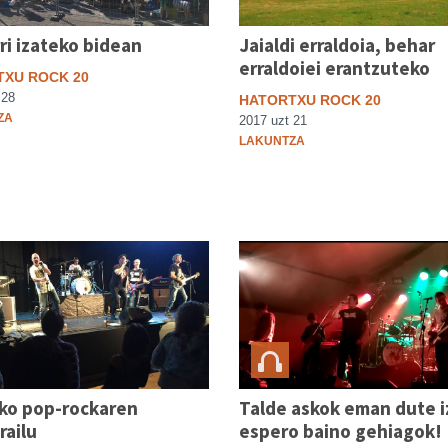
i izateko bidean
Jaialdi erraldoia, behar
erraldoiei erantzuteko
XU ROCK 20
 28
HATORTXU ROCK 20
ZA
2017 uzt 21
LAKUNTZA
eko pop-rockaren
Talde askok eman dute i
railu
espero baino gehiagok!