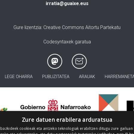
irratia@guaixe.eus
Gure lizentzia
: Creative Commons Aitortu Partekatu
Codesyntaxek garatua
LEGE OHARRA
PUBLIZITATEA
ARAUAK
HARREMANET
>
Zure datuen erabilera arduratsua
 bazkideek cookieak eta antzeko teknologiak erabiltzen ditugu zure gailuan