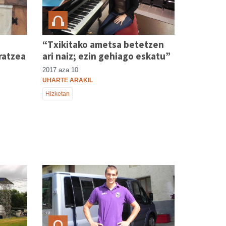
“Txikitako ametsa betetzen
ratzea
ari naiz; ezin gehiago eskatu”
2017 aza 10
UHARTE ARAKIL
Hizketan