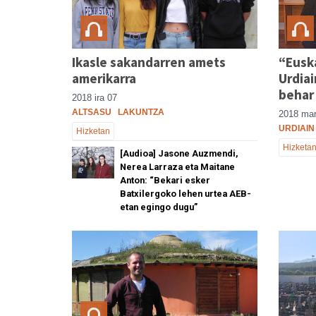
Ikasle sakandarren amets
“Eusk
amerikarra
Urdiai
behar 
2018 ira 07
ALTSASU
LAKUNTZA
2018 mar
URDIAIN
Hizketan
Hizketa
[Audioa] Jasone Auzmendi,
Nerea Larraza eta Maitane
Anton: “Bekari esker
Batxilergoko lehen urtea AEB-
etan egingo dugu”