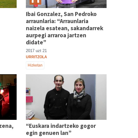
Ibai Gonzalez, San Pedroko
arraunlaria: “Arraunlaria
naizela esatean, sakandarrek
aurpegi arraroa jartzen
didate”
2017 uzt 21
URRITZOLA
Hizketan
zena,
“Euskara indartzeko gogor
egin genuen lan”