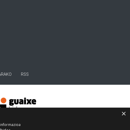
ARAKO
RSS
×
 informazioa