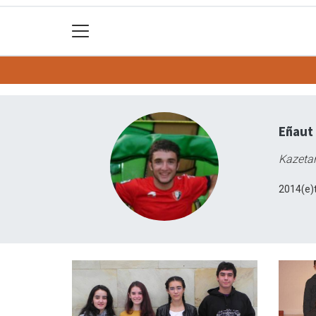
Eñaut
Kazetar
2014(e)t