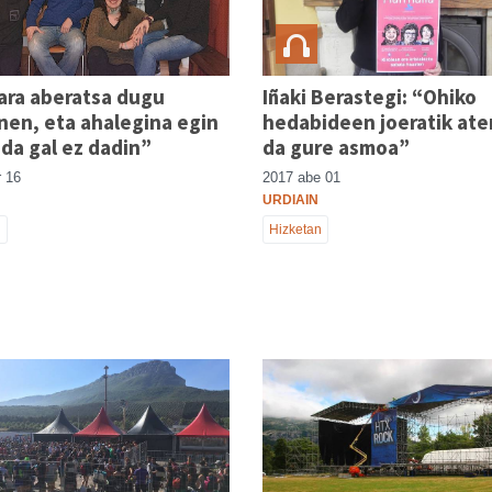
ara aberatsa dugu
Iñaki Berastegi: “Ohiko
nen, eta ahalegina egin
hedabideen joeratik ate
da gal ez dadin”
da gure asmoa”
 16
2017 abe 01
URDIAIN
n
Hizketan