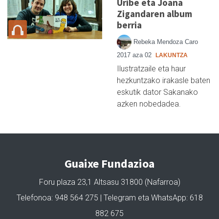
Uribe eta Joana
Zigandaren album
berria
Rebeka Mendoza Caro
2017 aza 02
LAKUNTZA
Ilustratzaile eta haur
hezkuntzako irakasle baten
eskutik dator Sakanako
azken nobedadea.
Guaixe Fundazioa
Foru plaza 23,1 Altsasu 31800 (Nafarroa)
Telefonoa: 948 564 275 | Telegram eta WhatsApp: 618
882 675