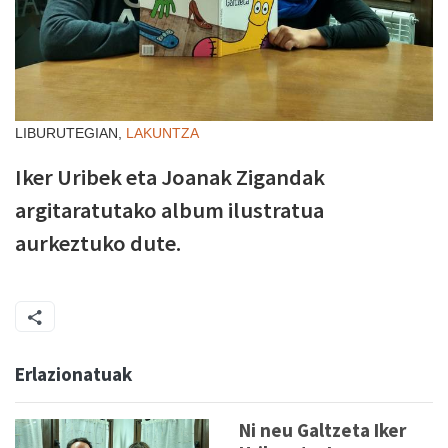
LIBURUTEGIAN,
LAKUNTZA
Iker Uribek eta Joanak Zigandak
argitaratutako album ilustratua
aurkeztuko dute.
Erlazionatuak
Ni neu Galtzeta Iker