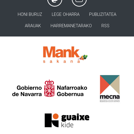
HONI BURUZ
LEGE OHARRA
PUBLIZITATEA
ARAUAK
HARREMANETARAKO
RSS
>