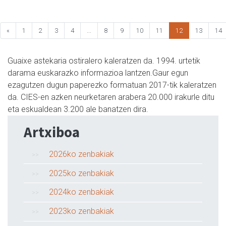
«
1
2
3
4
...
8
9
10
11
12
13
14
Guaixe astekaria ostiralero kaleratzen da. 1994. urtetik
darama euskarazko informazioa lantzen.Gaur egun
ezagutzen dugun paperezko formatuan 2017-tik kaleratzen
da. CIES-en azken neurketaren arabera 20.000 irakurle ditu
eta eskualdean 3.200 ale banatzen dira.
Artxiboa
2026ko zenbakiak
2025ko zenbakiak
2024ko zenbakiak
2023ko zenbakiak