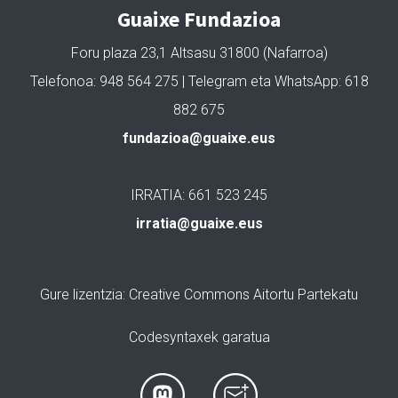
Guaixe Fundazioa
Foru plaza 23,1 Altsasu 31800 (Nafarroa)
Telefonoa: 948 564 275 | Telegram eta WhatsApp: 618
882 675
fundazioa@guaixe.eus
IRRATIA: 661 523 245
irratia@guaixe.eus
Gure lizentzia
: Creative Commons Aitortu Partekatu
Codesyntaxek garatua