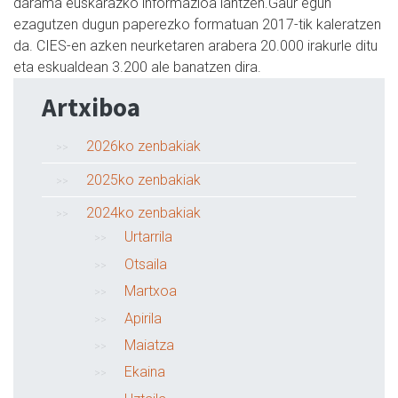
darama euskarazko informazioa lantzen.Gaur egun
ezagutzen dugun paperezko formatuan 2017-tik kaleratzen
da. CIES-en azken neurketaren arabera 20.000 irakurle ditu
eta eskualdean 3.200 ale banatzen dira.
Artxiboa
2026ko zenbakiak
2025ko zenbakiak
2024ko zenbakiak
Urtarrila
Otsaila
Martxoa
Apirila
Maiatza
Ekaina