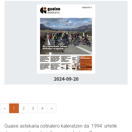
2024-09-20
«
1
2
3
4
»
Guaixe astekaria ostiralero kaleratzen da. 1994. urtetik