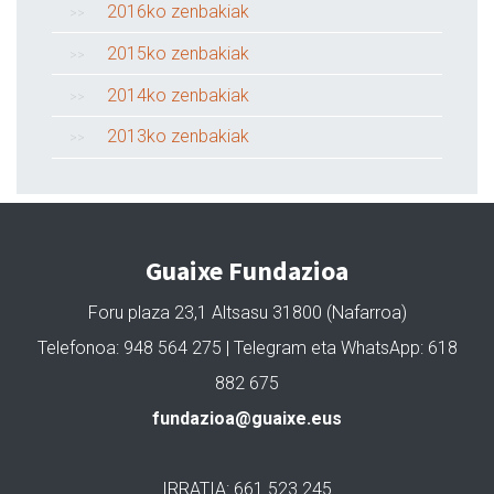
2016ko zenbakiak
2015ko zenbakiak
2014ko zenbakiak
2013ko zenbakiak
Guaixe Fundazioa
Foru plaza 23,1 Altsasu 31800 (Nafarroa)
Telefonoa: 948 564 275 | Telegram eta WhatsApp: 618
882 675
fundazioa@guaixe.eus
IRRATIA: 661 523 245