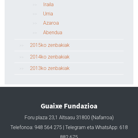
Iraila
Urria
Azaroa
Abendua
2015ko zenbakiak
2014ko zenbakiak
2013ko zenbakiak
Guaixe Fundazioa
Foru plaza 23,1 Altsasu 31800 (Nafarroa)
Telefonoa: 948 564 275 | Telegram eta WhatsApp: 618
882 675