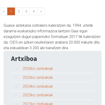
«
1
2
3
4
»
Guaixe astekaria ostiralero kaleratzen da. 1994. urtetik
darama euskarazko informazioa lantzen.Gaur egun
ezagutzen dugun paperezko formatuan 2017-tik kaleratzen
da. CIES-en azken neurketaren arabera 20.000 irakurle ditu
eta eskualdean 3.200 ale banatzen dira.
Artxiboa
2026ko zenbakiak
2025ko zenbakiak
2024ko zenbakiak
2023ko zenbakiak
2022ko zenbakiak