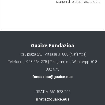
izanen direla aurreratu dute.
Guaixe Fundazioa
Foru plaza 23,1 Altsasu 31800 (Nafarroa)
Telefonoa: 948 564 275 | Telegram eta WhatsApp: 618
882 675
fundazioa@guaixe.eus
IRRATIA: 661 523 245
irratia@guaixe.eus