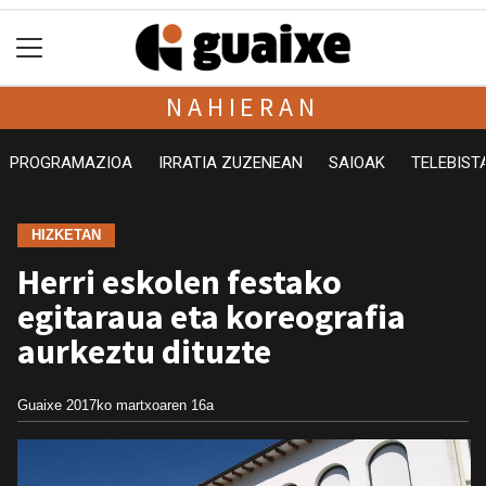
NAHIERAN
PROGRAMAZIOA
IRRATIA ZUZENEAN
SAIOAK
TELEBIST
HIZKETAN
Herri eskolen festako
egitaraua eta koreografia
aurkeztu dituzte
Guaixe
2017ko martxoaren 16a