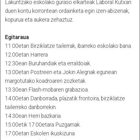
Lakuntzako eskolako guraso elkarteak Laboral Kutxan
duen kontu korrontean ordainketa egin izen-abizenak,
kopurua eta aukera zehaztuz.
Egitaraua
11:00etan Birziklatze tailerrak, ibarreko eskolako bana.
12:00etan Harrera
12:30ean Buruhandiak eta erraldoiak.
13:00etan Postreen eta Jokin Alegriak egunean
margotutako koadroaren zozketak.
13:30ean Flash-mobaren grabazioa.
14:00etan Danborrada, plazatik frontoira, birziklatze
tailerreko danborrekin.
14:30ean Herri bazkaria.
15:00etik 17:00etara Puzgarriak.
17:00etan Eskolen ikuskizuna