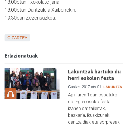
18:00etan Txokolate-jana
18:00etan Dantzaldia Xaiborrekin.
19:30ean Zezensuzkoa.
GIZARTEA
Erlazionatuak
Lakuntzak hartuko du
herri eskolen festa
Guaixe
2017 ots 01
LAKUNTZA
Apirilaren 1ean ospatuko
da. Egun osoko festa
izanen da: tailerrak,
bazkaria, ikuskizunak,
dantzaldiak eta sorpresak