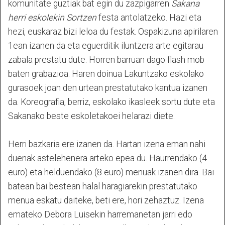
komunitate guztiak bat egin du zazpigarren
Sakana
herri eskolekin Sortzen
festa antolatzeko. Hazi eta
hezi, euskaraz bizi leloa du festak. Ospakizuna apirilaren
1ean izanen da eta eguerditik iluntzera arte egitarau
zabala prestatu dute. Horren barruan dago flash mob
baten grabazioa. Haren doinua Lakuntzako eskolako
gurasoek joan den urtean prestatutako kantua izanen
da. Koreografia, berriz, eskolako ikasleek sortu dute eta
Sakanako beste eskoletakoei helarazi diete.
Herri bazkaria ere izanen da. Hartan izena eman nahi
duenak astelehenera arteko epea du. Haurrendako (4
euro) eta helduendako (8 euro) menuak izanen dira. Bai
batean bai bestean halal haragiarekin prestatutako
menua eskatu daiteke, beti ere, hori zehaztuz. Izena
emateko Debora Luisekin harremanetan jarri edo