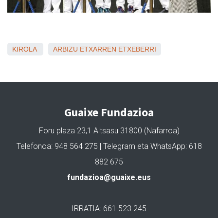
KIROLA
ARBIZU
ETXARREN
ETXEBERRI
Guaixe Fundazioa
Foru plaza 23,1 Altsasu 31800 (Nafarroa)
Telefonoa: 948 564 275 | Telegram eta WhatsApp: 618
882 675
fundazioa@guaixe.eus
IRRATIA: 661 523 245