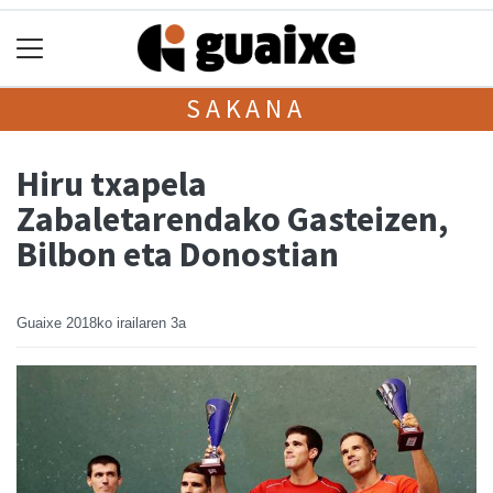
SAKANA
Hiru txapela
Zabaletarendako Gasteizen,
Bilbon eta Donostian
Guaixe
2018ko irailaren 3a