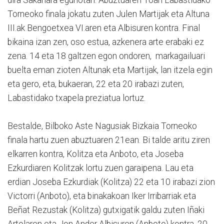
dira Sakanara egunotan. Abuztuaren 16an Labastidako
Torneoko finala jokatu zuten Julen Martijak eta Altuna
III.ak Bengoetxea VI.aren eta Albisuren kontra. Final
bikaina izan zen, oso estua, azkenera arte erabaki ez
zena. 14 eta 18 galtzen egon ondoren, markagailuari
buelta eman zioten Altunak eta Martijak, lan itzela egin
eta gero, eta, bukaeran, 22 eta 20 irabazi zuten,
Labastidako txapela preziatua lortuz.
Bestalde, Bilboko Aste Nagusiak Bizkaia Torneoko
finala hartu zuen abuztuaren 21ean. Bi talde aritu ziren
elkarren kontra, Kolitza eta Anboto, eta Joseba
Ezkurdiaren Kolitzak lortu zuen garaipena. Lau eta
erdian Joseba Ezkurdiak (Kolitza) 22 eta 10 irabazi zion
Victorri (Anboto), eta binakakoan Iker Irribarriak eta
Beñat Rezustak (Kolitza) gutxigatik galdu zuten Iñaki