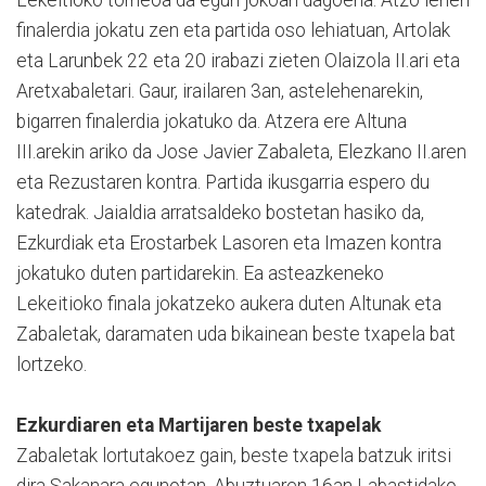
Lekeitioko torneoa da egun jokoan dagoena. Atzo lehen
finalerdia jokatu zen eta partida oso lehiatuan, Artolak
eta Larunbek 22 eta 20 irabazi zieten Olaizola II.ari eta
Aretxabaletari. Gaur, irailaren 3an, astelehenarekin,
bigarren finalerdia jokatuko da. Atzera ere Altuna
III.arekin ariko da Jose Javier Zabaleta, Elezkano II.aren
eta Rezustaren kontra. Partida ikusgarria espero du
katedrak. Jaialdia arratsaldeko bostetan hasiko da,
Ezkurdiak eta Erostarbek Lasoren eta Imazen kontra
jokatuko duten partidarekin. Ea asteazkeneko
Lekeitioko finala jokatzeko aukera duten Altunak eta
Zabaletak, daramaten uda bikainean beste txapela bat
lortzeko.
Ezkurdiaren eta Martijaren beste txapelak
Zabaletak lortutakoez gain, beste txapela batzuk iritsi