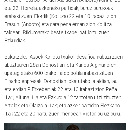
Artolaren eta Jon Ander Albisuren (Anboto) kontra, 20
eta 22. Horrela, azkeneko partidak, buruz burukoak
erabaki zuen: Elordik (Kolitza) 22 eta 10 irabazi zion
Erasuni (Anboto) eta garaipena eman zion Kolitza
taldeari. Bildumarako beste txapel bat lortu zuen
Ezkurdiak.
Bukatzeko, Aspek Kpilota txakoli desafioa irabazi zuen
abuztuaren 28an Donostian, eta Karlos Argiñanoren
upategietako 600 txakoli ardo botila irabazi zituen
Eibarko enpresak. Donostian jokatutako jaialdian, lau
eta erdian P. Etxeberriak 22 eta 10 irabazi zion Peña
II.ari; Altuna III.a eta Ezkurdia 12 tantotan utzi zituzten
Artolak eta Olaizola II.ak; eta azken partidan Elezkano
II.ak 22 eta 20 hartu zuen menpean Victor, buruz buru.