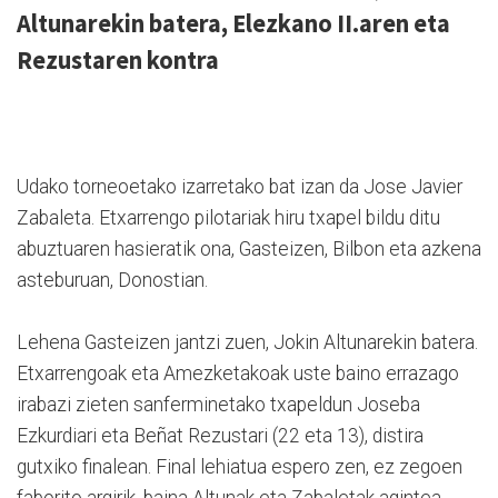
Altunarekin batera, Elezkano II.aren eta
Rezustaren kontra
Udako torneoetako izarretako bat izan da Jose Javier
Zabaleta. Etxarrengo pilotariak hiru txapel bildu ditu
abuztuaren hasieratik ona, Gasteizen, Bilbon eta azkena
asteburuan, Donostian.
Lehena Gasteizen jantzi zuen, Jokin Altunarekin batera.
Etxarrengoak eta Amezketakoak uste baino errazago
irabazi zieten sanferminetako txapeldun Joseba
Ezkurdiari eta Beñat Rezustari (22 eta 13), distira
gutxiko finalean. Final lehiatua espero zen, ez zegoen