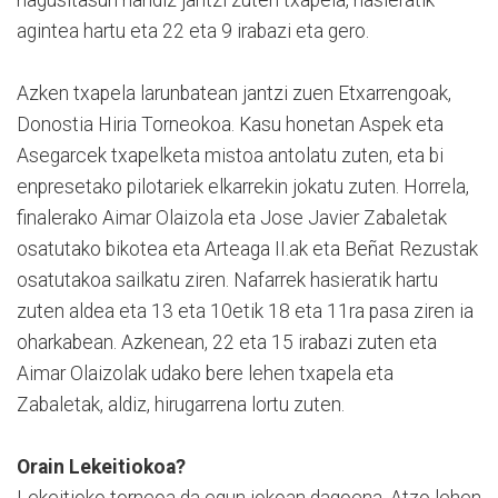
nagusitasun handiz jantzi zuten txapela, hasieratik
agintea hartu eta 22 eta 9 irabazi eta gero.
Azken txapela larunbatean jantzi zuen Etxarrengoak,
Donostia Hiria Torneokoa. Kasu honetan Aspek eta
Asegarcek txapelketa mistoa antolatu zuten, eta bi
enpresetako pilotariek elkarrekin jokatu zuten. Horrela,
finalerako Aimar Olaizola eta Jose Javier Zabaletak
osatutako bikotea eta Arteaga II.ak eta Beñat Rezustak
osatutakoa sailkatu ziren. Nafarrek hasieratik hartu
zuten aldea eta 13 eta 10etik 18 eta 11ra pasa ziren ia
oharkabean. Azkenean, 22 eta 15 irabazi zuten eta
Aimar Olaizolak udako bere lehen txapela eta
Zabaletak, aldiz, hirugarrena lortu zuten.
Orain Lekeitiokoa?