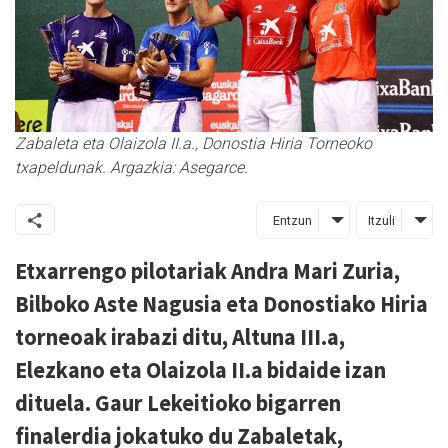
Zabaleta eta Olaizola II.a., Donostia Hiria Torneoko
txapeldunak. Argazkia: Asegarce.
Entzun
Itzuli
Etxarrengo pilotariak Andra Mari Zuria,
Bilboko Aste Nagusia eta Donostiako Hiria
torneoak irabazi ditu, Altuna III.a,
Elezkano eta Olaizola II.a bidaide izan
dituela. Gaur Lekeitioko bigarren
finalerdia jokatuko du Zabaletak,