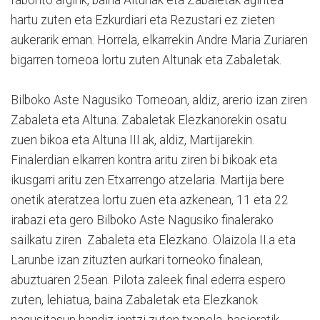
faborito argirik, baina Altunak eta Zabaletak agintea
hartu zuten eta Ezkurdiari eta Rezustari ez zieten
aukerarik eman. Horrela, elkarrekin Andre Maria Zuriaren
bigarren torneoa lortu zuten Altunak eta Zabaletak.
Bilboko Aste Nagusiko Torneoan, aldiz, arerio izan ziren
Zabaleta eta Altuna. Zabaletak Elezkanorekin osatu
zuen bikoa eta Altuna III.ak, aldiz, Martijarekin.
Finalerdian elkarren kontra aritu ziren bi bikoak eta
ikusgarri aritu zen Etxarrengo atzelaria. Martija bere
onetik ateratzea lortu zuen eta azkenean, 11 eta 22
irabazi eta gero Bilboko Aste Nagusiko finalerako
sailkatu ziren Zabaleta eta Elezkano. Olaizola II.a eta
Larunbe izan zituzten aurkari torneoko finalean,
abuztuaren 25ean. Pilota zaleek final ederra espero
zuten, lehiatua, baina Zabaletak eta Elezkanok