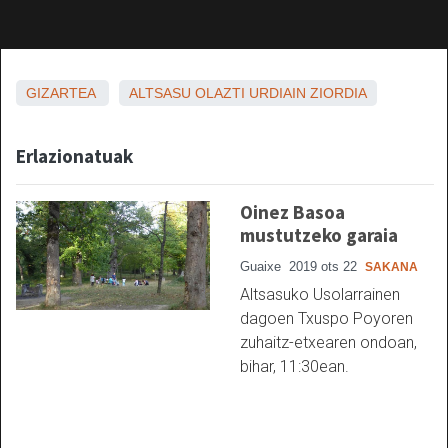
GIZARTEA
ALTSASU
OLAZTI
URDIAIN
ZIORDIA
Erlazionatuak
Oinez Basoa
mustutzeko garaia
Guaixe
2019 ots 22
SAKANA
Altsasuko Usolarrainen
dagoen Txuspo Poyoren
zuhaitz-etxearen ondoan,
bihar, 11:30ean.