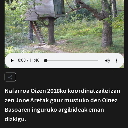
Nafarroa Oizen 2018ko koordinatzaile izan
zen Jone Aretak gaur mustuko den Oinez
Basoaren inguruko argibideak eman
dizkigu.