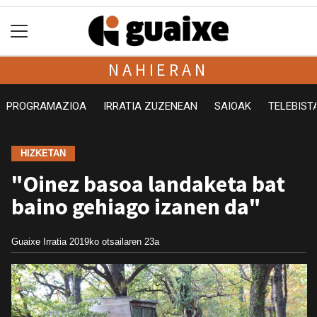
NAHIERAN
PROGRAMAZIOA
IRRATIA ZUZENEAN
SAIOAK
TELEBIST
HIZKETAN
"Oinez basoa landaketa bat
baino gehiago izanen da"
Guaixe Irratia
2019ko otsailaren 23a