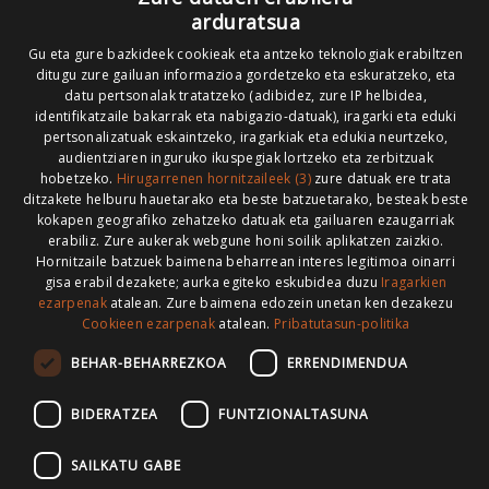
Codesyntaxek garatua
arduratsua
Gu eta gure bazkideek cookieak eta antzeko teknologiak erabiltzen
ditugu zure gailuan informazioa gordetzeko eta eskuratzeko, eta
datu pertsonalak tratatzeko (adibidez, zure IP helbidea,
identifikatzaile bakarrak eta nabigazio-datuak), iragarki eta eduki
pertsonalizatuak eskaintzeko, iragarkiak eta edukia neurtzeko,
HONI BURUZ
LEGE OHARRA
PUBLIZITATEA
audientziaren inguruko ikuspegiak lortzeko eta zerbitzuak
hobetzeko.
Hirugarrenen hornitzaileek (3)
zure datuak ere trata
ARAUAK
HARREMANETARAKO
RSS
ditzakete helburu hauetarako eta beste batzuetarako, besteak beste
kokapen geografiko zehatzeko datuak eta gailuaren ezaugarriak
erabiliz. Zure aukerak webgune honi soilik aplikatzen zaizkio.
Hornitzaile batzuek baimena beharrean interes legitimoa oinarri
gisa erabil dezakete; aurka egiteko eskubidea duzu
Iragarkien
>
ezarpenak
atalean. Zure baimena edozein unetan ken dezakezu
Cookieen ezarpenak
atalean.
Pribatutasun-politika
BEHAR-BEHARREZKOA
ERRENDIMENDUA
BIDERATZEA
FUNTZIONALTASUNA
SAILKATU GABE