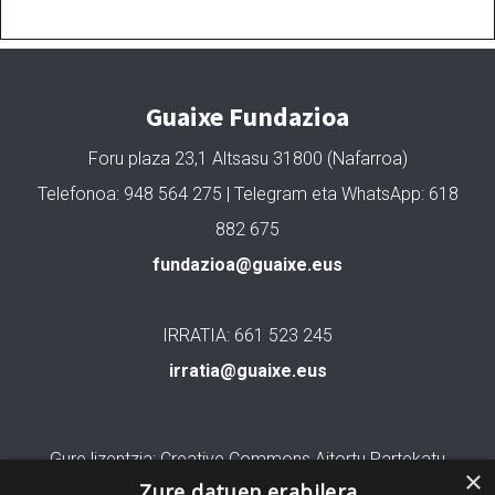
Guaixe Fundazioa
Foru plaza 23,1 Altsasu 31800 (Nafarroa)
Telefonoa: 948 564 275 | Telegram eta WhatsApp: 618
882 675
fundazioa@guaixe.eus
IRRATIA: 661 523 245
irratia@guaixe.eus
Gure lizentzia
: Creative Commons Aitortu Partekatu
×
Zure datuen erabilera