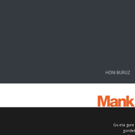
HONI BURUZ
Gu eta gure
gordet