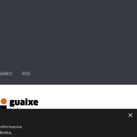
ARAKO
RSS
×
 informazioa
lbidea,