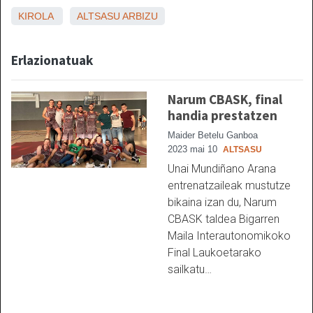
KIROLA
ALTSASU
ARBIZU
Erlazionatuak
Narum CBASK, final
handia prestatzen
Maider Betelu Ganboa
2023 mai 10
ALTSASU
Unai Mundiñano Arana
entrenatzaileak mustutze
bikaina izan du, Narum
CBASK taldea Bigarren
Maila Interautonomikoko
Final Laukoetarako
sailkatu…