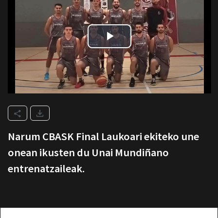
Narum CBASK Final Laukoari ekiteko une
onean ikusten du Unai Mundiñano
entrenatzaileak.