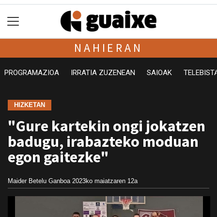
NAHIERAN
PROGRAMAZIOA
IRRATIA ZUZENEAN
SAIOAK
TELEBIST
HIZKETAN
"Gure kartekin ongi jokatzen
badugu, irabazteko moduan
egon gaitezke"
Maider Betelu Ganboa
2023ko maiatzaren 12a