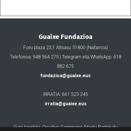
Guaixe Fundazioa
Foru plaza 23,1 Altsasu 31800 (Nafarroa)
Telefonoa: 948 564 275 | Telegram eta WhatsApp: 618
882 675
fundazioa@guaixe.eus
IRRATIA: 661 523 245
irratia@guaixe.eus
Gure lizentzia
: Creative Commons Aitortu Partekatu