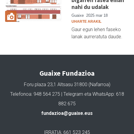
nahi du udalak
Guaixe
2025 mar 18
UHARTE ARAKIL
Gaur egun lehen faseko
lanak aurreratuta daude.
Guaixe Fundazioa
Foru plaza 23,1 Altsasu 31800 (Nafarroa)
Telefonoa: 948 564 275 | Telegram eta WhatsApp: 618
882 675
fundazioa@guaixe.eus
IRRATIA: 661 523 245