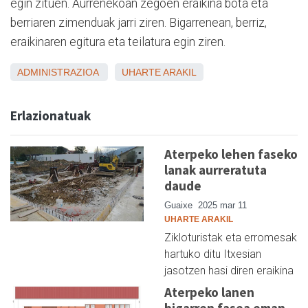
egin zituen. Aurrenekoan zegoen eraikina bota eta
berriaren zimenduak jarri ziren. Bigarrenean, berriz,
eraikinaren egitura eta teilatura egin ziren.
ADMINISTRAZIOA
UHARTE ARAKIL
Erlazionatuak
Aterpeko lehen faseko
lanak aurreratuta
daude
Guaixe
2025 mar 11
UHARTE ARAKIL
Zikloturistak eta erromesak
hartuko ditu Itxesian
jasotzen hasi diren eraikina
Aterpeko lanen
bigarren fasea eman