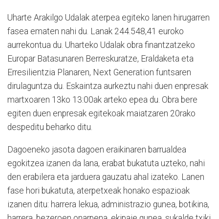
Uharte Arakilgo Udalak aterpea egiteko lanen hirugarren
fasea ematen nahi du. Lanak 244.548,41 euroko
aurrekontua du. Uharteko Udalak obra finantzatzeko
Europar Batasunaren Berreskuratze, Eraldaketa eta
Erresilientzia Planaren, Next Generation funtsaren
dirulaguntza du. Eskaintza aurkeztu nahi duen enpresak
martxoaren 13ko 13:00ak arteko epea du. Obra bere
egiten duen enpresak egitekoak maiatzaren 20rako
despeditu beharko ditu.
Dagoeneko jasota dagoen eraikinaren barrualdea
egokitzea izanen da lana, erabat bukatuta uzteko, nahi
den erabilera eta jarduera gauzatu ahal izateko. Lanen
fase hori bukatuta, aterpetxeak honako espazioak
izanen ditu: harrera lekua, administrazio gunea, botikina,
harrera, bezeroen onarpena, ekipaje gunea, sukalde txiki