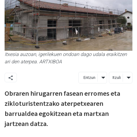
Itxesia auzoan, igerilekuen ondoan dago udala eraikitzen
ari den aterpea. ARTXIBOA
Entzun
Itzuli
Obraren hirugarren fasean erromes eta
zikloturistentzako aterpetxearen
barrualdea egokitzean eta martxan
jartzean datza.