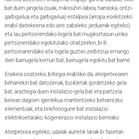
bat duen jangela (suak, mikrouhin-labea, harraska, ontzi-
garbigailua eta garbigailua) estalpea (arropa esekitzeko
erabil daitekeena edo aire zabaleko jarduerak egiteko)
eta lau pertsonendako logela bat mugikortasun urriko
pertsonendako egokitutako ohatzeekin, bi 8
pertsonarendako eta logela guztiei zerbitzua emango
dien bainugela komun bat, bainugela egokitu bat barne.
Eraikina osatzeko, biltegia erabiliko da, aterpetxearen
beharrekin bat datozenak, bizikletak gordetzeko gela
bat, araztegia duen instalazio-gela bat eta partzela
berean dagoen igerilekua mantentzeko beharrezko
elementuak, eta telefonogune bat instalazio
elektrikoetarako, kogenerazio-instalazio berrirako.
Aterpetxea egiteko, udalak aurretik lanak bi fasetan