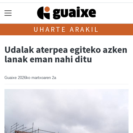
UHARTE ARAKIL
Udalak aterpea egiteko azken
lanak eman nahi ditu
Guaixe
2026ko martxoaren 2a