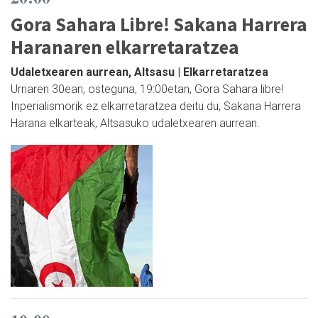
Gora Sahara Libre! Sakana Harrera
Haranaren elkarretaratzea
Udaletxearen aurrean, Altsasu | Elkarretaratzea
Urriaren 30ean, osteguna, 19:00etan, Gora Sahara libre!
Inperialismorik ez elkarretaratzea deitu du, Sakana Harrera
Harana elkarteak, Altsasuko udaletxearen aurrean.