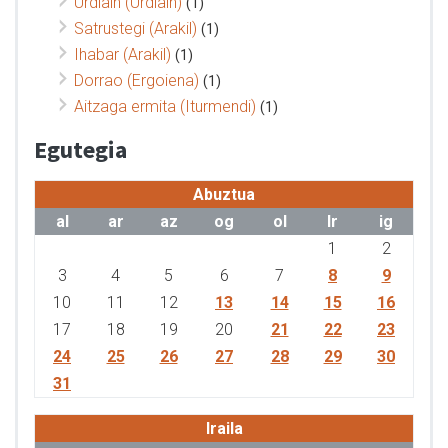
Urdiain (Urdiain)
(1)
Satrustegi (Arakil)
(1)
Ihabar (Arakil)
(1)
Dorrao (Ergoiena)
(1)
Aitzaga ermita (Iturmendi)
(1)
Egutegia
Abuztua
al
ar
az
og
ol
lr
ig
1
2
3
4
5
6
7
8
9
10
11
12
13
14
15
16
17
18
19
20
21
22
23
24
25
26
27
28
29
30
31
Iraila