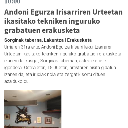
10:00
Andoni Egurza Irisarriren Urteetan
ikasitako tekniken inguruko
grabatuen erakusketa
Sorginak taberna, Lakuntza | Erakusketa
Urriaren 31ra arte, Andoni Egurza Irisarri lakuntzarraren
Urteetan ikasitako tekniken inguruko grabatuen erakusketa
izanen da ikusgai, Sorginak tabernan, asteazkenetik
igandera. Ostiraletan, 18:00etan, artistaren bisita gidatua
izanen da, eta irudiak nola eta zergatik sortu dituen
azalduko du.