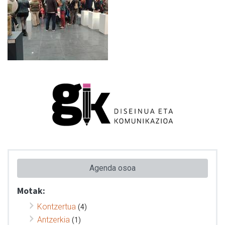
Agenda osoa
Motak:
Kontzertua
(4)
Antzerkia
(1)