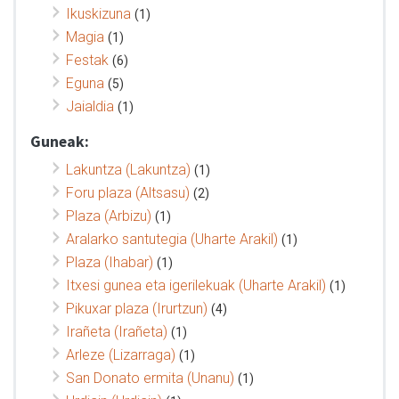
Ikuskizuna
(1)
Magia
(1)
Festak
(6)
Eguna
(5)
Jaialdia
(1)
Guneak:
Lakuntza (Lakuntza)
(1)
Foru plaza (Altsasu)
(2)
Plaza (Arbizu)
(1)
Aralarko santutegia (Uharte Arakil)
(1)
Plaza (Ihabar)
(1)
Itxesi gunea eta igerilekuak (Uharte Arakil)
(1)
Pikuxar plaza (Irurtzun)
(4)
Irañeta (Irañeta)
(1)
Arleze (Lizarraga)
(1)
San Donato ermita (Unanu)
(1)