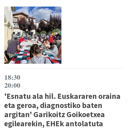
18:30
20:00
'Esnatu ala hil. Euskararen oraina
eta geroa, diagnostiko baten
argitan' Garikoitz Goikoetxea
egilearekin, EHEk antolatuta