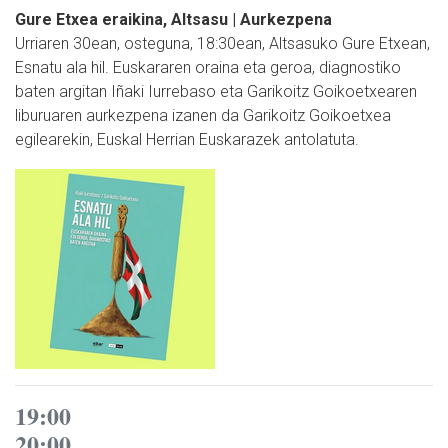
Gure Etxea eraikina, Altsasu | Aurkezpena
Urriaren 30ean, osteguna, 18:30ean, Altsasuko Gure Etxean,
Esnatu ala hil. Euskararen oraina eta geroa, diagnostiko
baten argitan Iñaki Iurrebaso eta Garikoitz Goikoetxearen
liburuaren aurkezpena izanen da Garikoitz Goikoetxea
egilearekin, Euskal Herrian Euskarazek antolatuta.
19:00
20:00