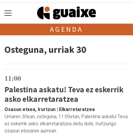
AGENDA
Osteguna, urriak 30
11:00
Palestina askatu! Teva ez eskerrik
asko elkarretaratzea
Osasun etxea, Irurtzun | Elkarretaratzea
Urriaren 30ean, osteguna, 11:00etan, Palestina askatu! Teva
ez eskerrik asko elkarretaratzea deitu dute, Irurtzungo
osasun etxearen aurrean.