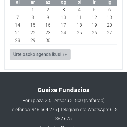
al
ar
az
og
ol
lr
ig
1
2
3
4
5
6
7
8
9
10
11
12
13
14
15
16
17
18
19
20
21
22
23
24
25
26
27
28
29
30
Urte osoko agenda ikusi »»
Guaixe Fundazioa
Foru plaza 23,1 Altsasu 31800 (Nafarroa)
Telefonoa: 948 564 275 | Telegram eta WhatsApp: 618
882 675