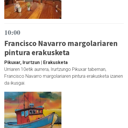
10:00
Francisco Navarro margolariaren
pintura erakusketa
Pikuxar, Irurtzun | Erakusketa
Urriaren 10etik aurrera, Irurtzungo Pikuxar tabernan,
Francisco Navarro margolariaren pintura erakusketa izanen
da ikusgai.