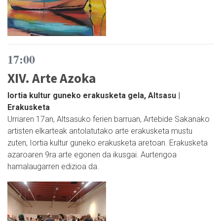
17:00
XIV. Arte Azoka
Iortia kultur guneko erakusketa gela, Altsasu |
Erakusketa
Urriaren 17an, Altsasuko ferien barruan, Artebide Sakanako
artisten elkarteak antolatutako arte erakusketa mustu
zuten, Iortia kultur guneko erakusketa aretoan. Erakusketa
azaroaren 9ra arte egonen da ikusgai. Aurtengoa
hamalaugarren edizioa da.