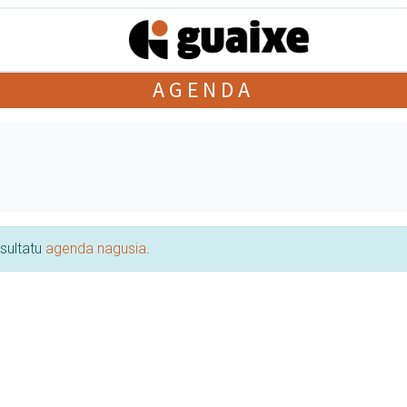
AGENDA
tsultatu
agenda nagusia
.