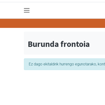
Burunda frontoia
Ez dago ekitaldirik hurrengo egunotarako, kon