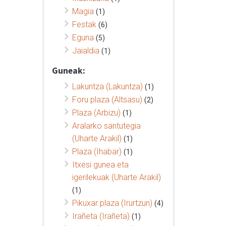
Magia
(1)
Festak
(6)
Eguna
(5)
Jaialdia
(1)
Guneak:
Lakuntza (Lakuntza)
(1)
Foru plaza (Altsasu)
(2)
Plaza (Arbizu)
(1)
Aralarko santutegia
(Uharte Arakil)
(1)
Plaza (Ihabar)
(1)
Itxesi gunea eta
igerilekuak (Uharte Arakil)
(1)
Pikuxar plaza (Irurtzun)
(4)
Irañeta (Irañeta)
(1)