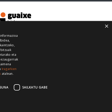
×
 informazioa
lbidea,
skaintzeko,
rbitzuak
etarako eta
 ezaugarriak
 baimena
zu
Iragarkien
k
atalean.
EITIA GUKA
AZKOITIA GUKA
BARRENA
GUKA
GUKA TELEBISTA
HIRUKA
SUNA
SAILKATU GABE
Z GUKA
ZUMAIA GUKA
28 KANALA