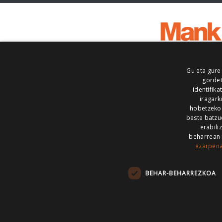
Gu eta gure
gordet
identifika
iragark
hobetzeko
beste batzu
erabili
beharrean 
ezarpen
AIARALDEA
AIKOR
AIURRI
ALEA
BEGITU
ERRAN
EUSKALERRIA IRRA
BEHAR-BEHARREZKOA
KRONIKA
MAILOPE
NOAUA
O