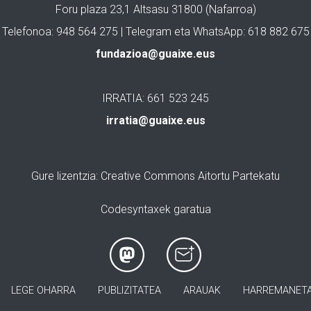
Foru plaza 23,1 Altsasu 31800 (Nafarroa)
Telefonoa: 948 564 275 | Telegram eta WhatsApp: 618 882 675
fundazioa@guaixe.eus
IRRATIA: 661 523 245
irratia@guaixe.eus
Gure lizentzia
: Creative Commons Aitortu Partekatu
Codesyntaxek garatua
LEGE OHARRA
PUBLIZITATEA
ARAUAK
HARREMANET