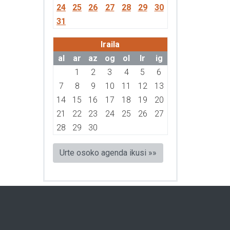
24
25
26
27
28
29
30
31
Iraila
al
ar
az
og
ol
lr
ig
1
2
3
4
5
6
7
8
9
10
11
12
13
14
15
16
17
18
19
20
21
22
23
24
25
26
27
28
29
30
Urte osoko agenda ikusi »»