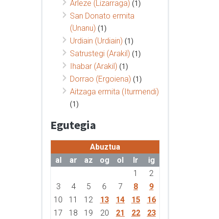
Arleze (Lizarraga)
(1)
San Donato ermita
(Unanu)
(1)
Urdiain (Urdiain)
(1)
Satrustegi (Arakil)
(1)
Ihabar (Arakil)
(1)
Dorrao (Ergoiena)
(1)
Aitzaga ermita (Iturmendi)
(1)
Egutegia
Abuztua
al
ar
az
og
ol
lr
ig
1
2
3
4
5
6
7
8
9
10
11
12
13
14
15
16
17
18
19
20
21
22
23