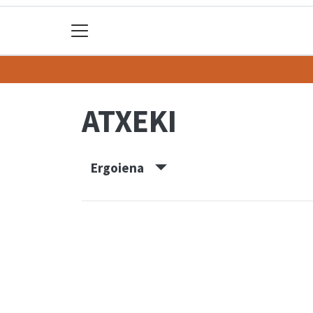
ATXEKI
Ergoiena