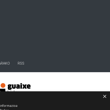
ARAKO
RSS
×
 informazioa