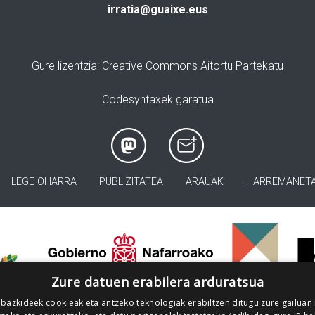
irratia@guaixe.eus
Gure lizentzia
: Creative Commons Aitortu Partekatu
Codesyntaxek garatua
LEGE OHARRA
PUBLIZITATEA
ARAUAK
HARREMANET
>
Zure datuen erabilera arduratsua
 bazkideek cookieak eta antzeko teknologiak erabiltzen ditugu zure gailuan