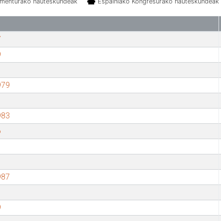
amenturako hauteskundeak
Espainiako Kongresurako hauteskundeak
7
9
979
983
6
987
9