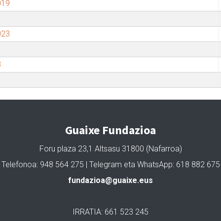
019
023
3
Guaixe Fundazioa
Foru plaza 23,1 Altsasu 31800 (Nafarroa)
Telefonoa: 948 564 275 | Telegram eta WhatsApp: 618 882 675
fundazioa@guaixe.eus
IRRATIA: 661 523 245