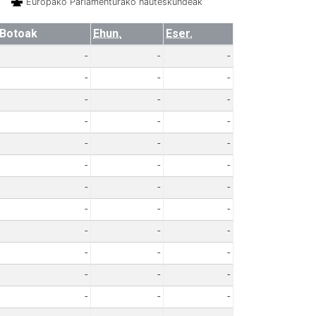
Europako Parlamenturako hauteskundeak
Botoak
Ehun.
Eser.
-
-
-
-
-
-
-
-
-
-
-
-
-
-
-
-
-
-
-
-
-
-
-
-
-
-
-
-
-
-
-
-
-
-
-
-