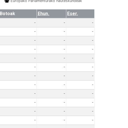
Europako Parlamenturako hauteskundeak
Botoak
Ehun.
Eser.
-
-
-
-
-
-
-
-
-
-
-
-
-
-
-
-
-
-
-
-
-
-
-
-
-
-
-
-
-
-
-
-
-
-
-
-