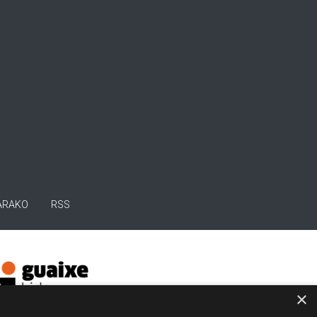
ARAKO
RSS
×