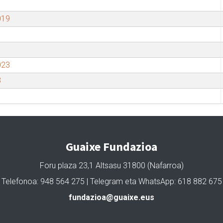
019
023
3
Guaixe Fundazioa
Foru plaza 23,1 Altsasu 31800 (Nafarroa)
Telefonoa: 948 564 275 | Telegram eta WhatsApp: 618 882 675
fundazioa@guaixe.eus