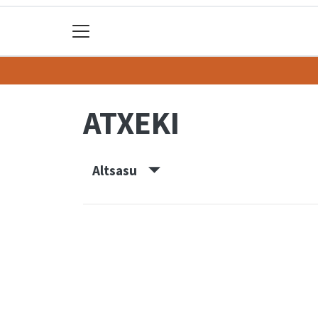
ATXEKI
Altsasu