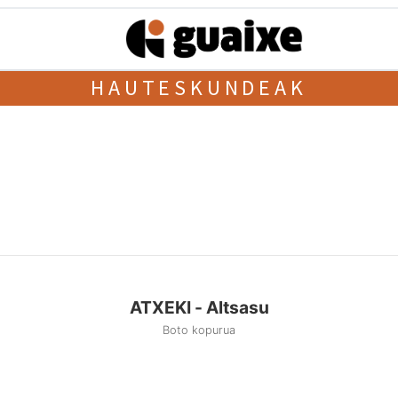
HAUTESKUNDEAK
ATXEKI - Altsasu
Boto kopurua