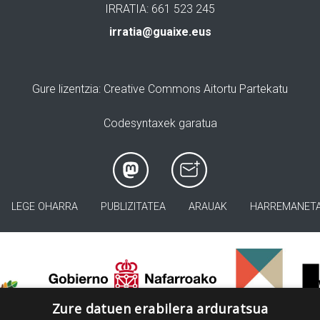
IRRATIA: 661 523 245
irratia@guaixe.eus
Gure lizentzia
: Creative Commons Aitortu Partekatu
Codesyntaxek garatua
LEGE OHARRA
PUBLIZITATEA
ARAUAK
HARREMANET
>
Zure datuen erabilera arduratsua