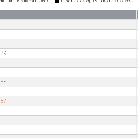
amenturako hauteskundeak
Espainiako Kongresurako hauteskundeak
7
9
979
2
983
6
987