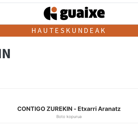
HAUTESKUNDEAK
IN
CONTIGO ZUREKIN - Etxarri Aranatz
Boto kopurua