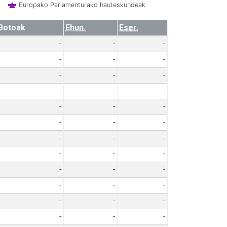
Europako Parlamenturako hauteskundeak
Botoak
Ehun.
Eser.
-
-
-
-
-
-
-
-
-
-
-
-
-
-
-
-
-
-
-
-
-
-
-
-
-
-
-
-
-
-
-
-
-
-
-
-