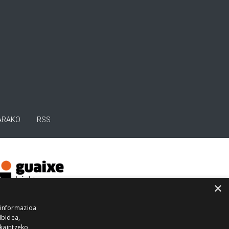
ARAKO
RSS
×
 informazioa
lbidea,
skaintzeko,