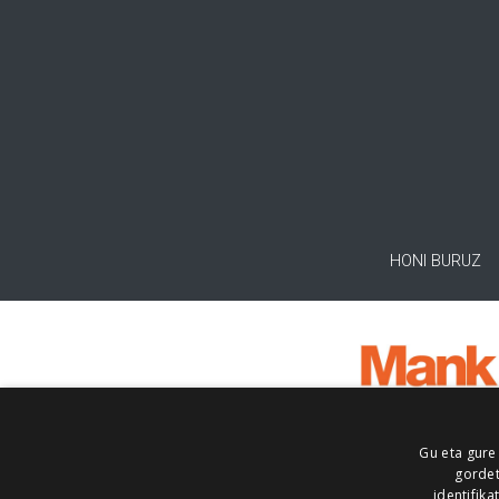
HONI BURUZ
Gu eta gure
gordet
identifika