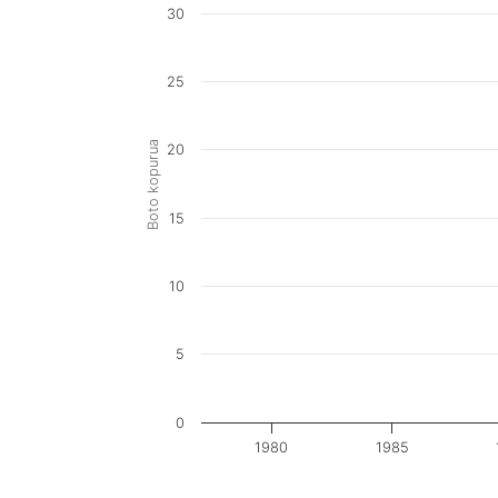
30
25
Boto kopurua
20
15
10
5
0
1980
1985