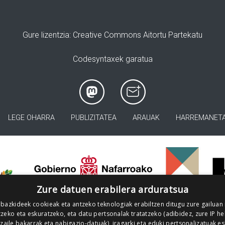
Gure lizentzia
: Creative Commons Aitortu Partekatu
Codesyntaxek garatua
LEGE OHARRA
PUBLIZITATEA
ARAUAK
HARREMANET
>
Zure datuen erabilera arduratsua
 bazkideek cookieak eta antzeko teknologiak erabiltzen ditugu zure gailuan
zeko eta eskuratzeko, eta datu pertsonalak tratatzeko (adibidez, zure IP he
tzaile bakarrak eta nabigazio-datuak), iragarki eta eduki pertsonalizatuak e