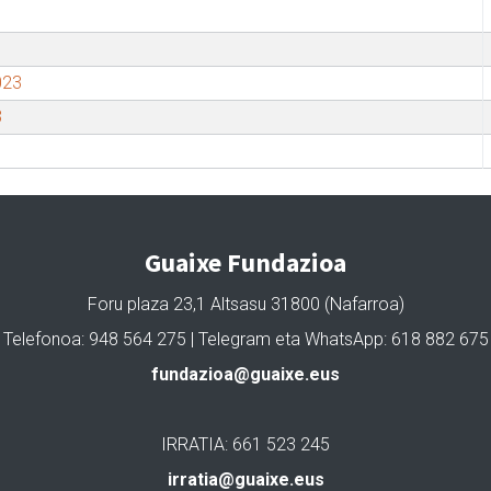
023
3
Guaixe Fundazioa
Foru plaza 23,1 Altsasu 31800 (Nafarroa)
Telefonoa: 948 564 275 | Telegram eta WhatsApp: 618 882 675
fundazioa@guaixe.eus
IRRATIA: 661 523 245
irratia@guaixe.eus