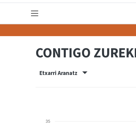
CONTIGO ZUREK
Etxarri Aranatz
35