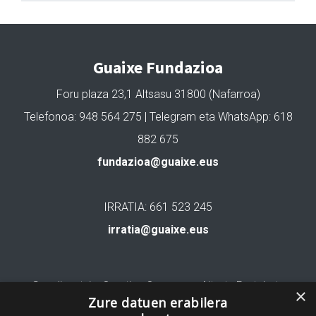
Guaixe Fundazioa
Foru plaza 23,1 Altsasu 31800 (Nafarroa)
Telefonoa: 948 564 275 | Telegram eta WhatsApp: 618
882 675
fundazioa@guaixe.eus
IRRATIA: 661 523 245
irratia@guaixe.eus
Gure lizentzia
: Creative Commons Aitortu Partekatu
×
Zure datuen erabilera