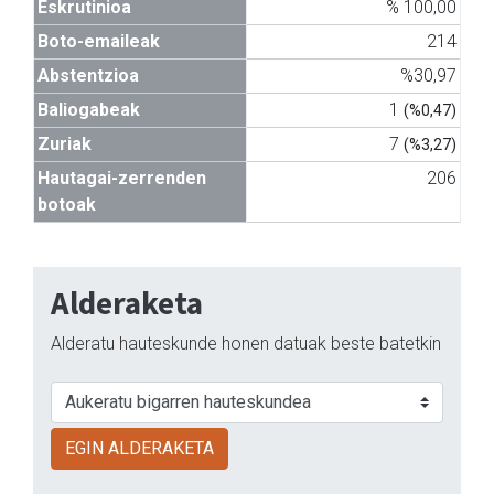
Eskrutinioa
% 100,00
Boto-emaileak
214
Abstentzioa
%30,97
Baliogabeak
1
(%0,47)
Zuriak
7
(%3,27)
Hautagai-zerrenden
206
botoak
Alderaketa
Alderatu hauteskunde honen datuak beste batetkin
EGIN ALDERAKETA