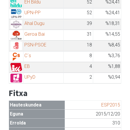
EH Bildu
52
%24,41
UPN-PP
52
%24,41
Ahal Dugu
39
%18,31
Geroa Bai
31
%14,55
PSN-PSOE
18
%8,45
C´s
8
%3,76
EB
4
%1,88
UPyD
2
%0,94
Fitxa
Hauteskundea
ESP2015
Eguna
2015/12/20
Errolda
310