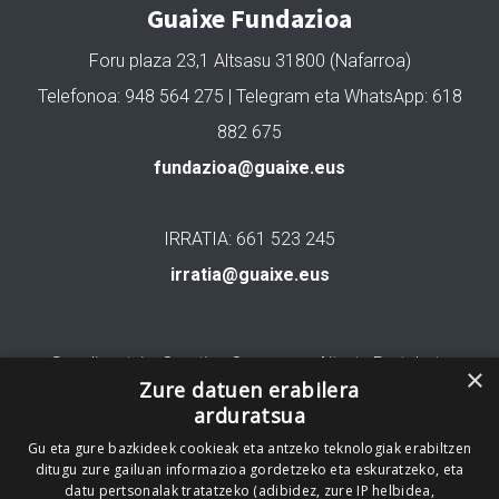
Guaixe Fundazioa
Foru plaza 23,1 Altsasu 31800 (Nafarroa)
Telefonoa: 948 564 275 | Telegram eta WhatsApp: 618
882 675
fundazioa@guaixe.eus
IRRATIA: 661 523 245
irratia@guaixe.eus
Gure lizentzia
: Creative Commons Aitortu Partekatu
×
Zure datuen erabilera
arduratsua
Codesyntaxek garatua
Gu eta gure bazkideek cookieak eta antzeko teknologiak erabiltzen
ditugu zure gailuan informazioa gordetzeko eta eskuratzeko, eta
datu pertsonalak tratatzeko (adibidez, zure IP helbidea,