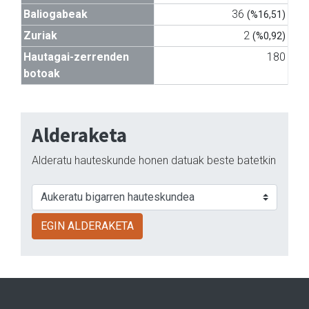
Baliogabeak
36
(%16,51)
Zuriak
2
(%0,92)
Hautagai-zerrenden
180
botoak
Alderaketa
Alderatu hauteskunde honen datuak beste batetkin
EGIN ALDERAKETA