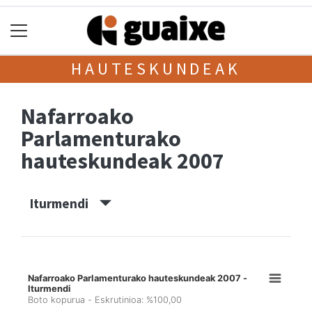
HAUTESKUNDEAK
Nafarroako
Parlamenturako
hauteskundeak 2007
Iturmendi
Nafarroako Parlamenturako hauteskundeak 2007 -
Iturmendi
Boto kopurua - Eskrutinioa: %100,00