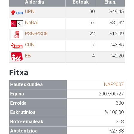
Alderdia
Botoak
Ehun.
UPN
90
%49,45
NaBai
57
%31,32
PSN-PSOE
22
%12,09
CDN
7
%3,85
EB
4
%2,20
Fitxa
Hauteskundea
NAF2007
Eguna
2007/05/27
Errolda
300
Eskrutinioa
% 100,00
Boto-emaileak
218
Abstentzioa
%27,33