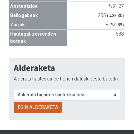
Abstentzioa
%31,27
Baliogabeak
255
(%28,30)
Zuriak
8
(%0,89)
Hautagai-zerrenden
638
botoak
Alderaketa
Alderatu hauteskunde honen datuak beste batetkin
EGIN ALDERAKETA