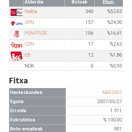
Alderdia
Botoak
Ehun.
NaBai
340
%52,63
UPN
157
%24,30
PSN-PSOE
106
%16,41
CDN
17
%2,63
EB
12
%1,86
NOK
6
%0,93
Fitxa
Hauteskundea
NAF2007
Eguna
2007/05/27
Errolda
1.311
Eskrutinioa
% 100,00
Boto-emaileak
901