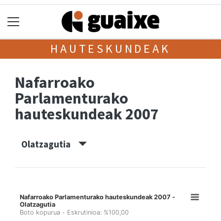
HAUTESKUNDEAK
Nafarroako
Parlamenturako
hauteskundeak 2007
Olatzagutia
Nafarroako Parlamenturako hauteskundeak 2007 -
Olatzagutia
Boto kopurua - Eskrutinioa: %100,00