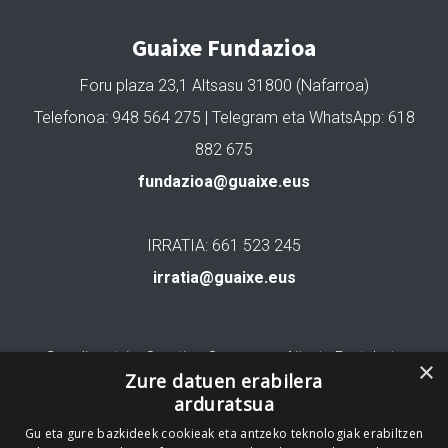
Guaixe Fundazioa
Foru plaza 23,1 Altsasu 31800 (Nafarroa)
Telefonoa: 948 564 275 | Telegram eta WhatsApp: 618
882 675
fundazioa@guaixe.eus
IRRATIA: 661 523 245
irratia@guaixe.eus
Gure lizentzia
: Creative Commons Aitortu Partekatu
×
Zure datuen erabilera
arduratsua
Codesyntaxek garatua
Gu eta gure bazkideek cookieak eta antzeko teknologiak erabiltzen