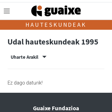
HAUTESKUNDEAK
Udal hauteskundeak 1995
Uharte Arakil
Ez dago daturik!
Guaixe Fundazioa