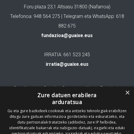
Foru plaza 23,1 Altsasu 31800 (Nafarroa)
Telefonoa: 948 564 275 | Telegram eta WhatsApp: 618
882 675
fundazioa@guaixe.eus
IRRATIA: 661 523 245
irratia@guaixe.eus
Gure lizentzia
: Creative Commons Aitortu Partekatu
×
Zure datuen erabilera
arduratsua
Codesyntaxek garatua
Gu eta gure bazkideek cookieak eta antzeko teknologiak erabiltzen
ditugu zure gailuan informazioa gordetzeko eta eskuratzeko, eta
datu pertsonalak tratatzeko (adibidez, zure IP helbidea,
identifikatzaile bakarrak eta nabigazio-datuak), iragarki eta eduki
pertsonalizatuak eskaintzeko, iragarkiak eta edukia neurtzeko,