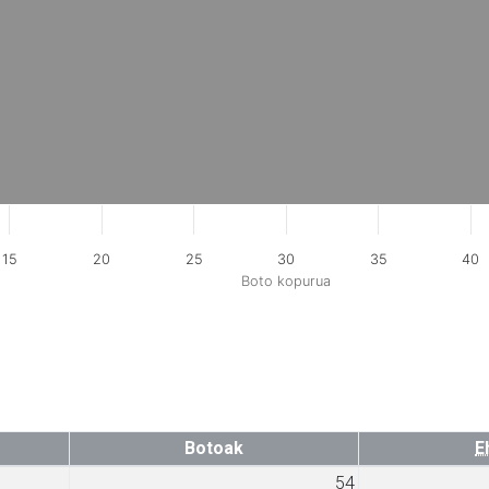
15
20
25
30
35
40
Boto kopurua
Botoak
E
54