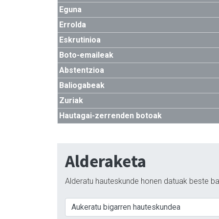
Eguna
Errolda
Eskrutinioa
Boto-emaileak
Abstentzioa
Baliogabeak
Zuriak
Hautagai-zerrenden botoak
Alderaketa
Alderatu hauteskunde honen datuak beste ba