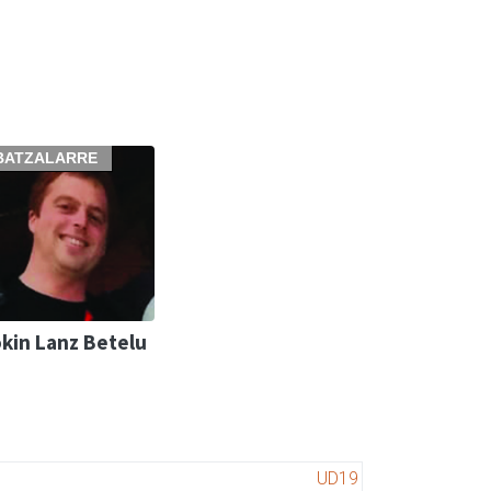
BATZALARRE
kin Lanz Betelu
UD19