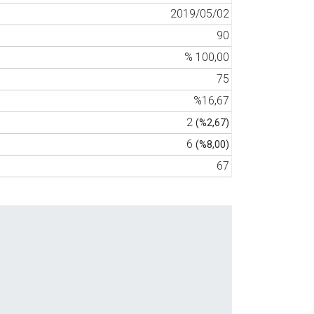
2019/05/02
90
% 100,00
75
%16,67
2
(%2,67)
6
(%8,00)
67