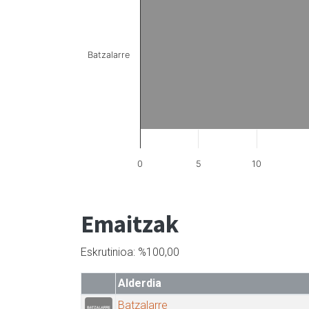
Batzalarre
0
5
10
Emaitzak
Eskrutinioa: %100,00
Alderdia
Batzalarre