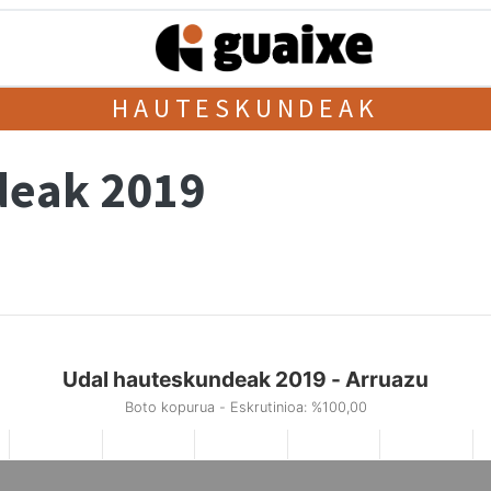
HAUTESKUNDEAK
deak 2019
Udal hauteskundeak 2019 - Arruazu
Boto kopurua - Eskrutinioa: %100,00