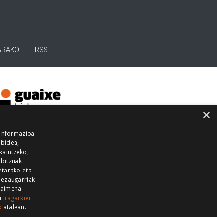
ARAKO
RSS
×
 informazioa
lbidea,
skaintzeko,
rbitzuak
etarako eta
 ezaugarriak
 baimena
zu
Iragarkien
k
atalean.
EITIA GUKA
AZKOITIA GUKA
BARRENA