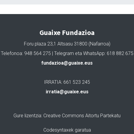
Guaixe Fundazioa
Foru plaza 23,1 Altsasu 31800 (Nafarroa)
Telefonoa: 948 564 275 | Telegram eta WhatsApp: 618 882 675
fundazioa@guaixe.eus
IRRATIA: 661 523 245
irratia@guaixe.eus
Gure lizentzia
: Creative Commons Aitortu Partekatu
Codesyntaxek garatua