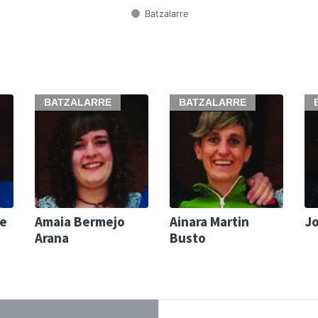
Batzalarre
BATZALARRE
BATZALARRE
De
Amaia Bermejo
Ainara Martin
Jo
Arana
Busto