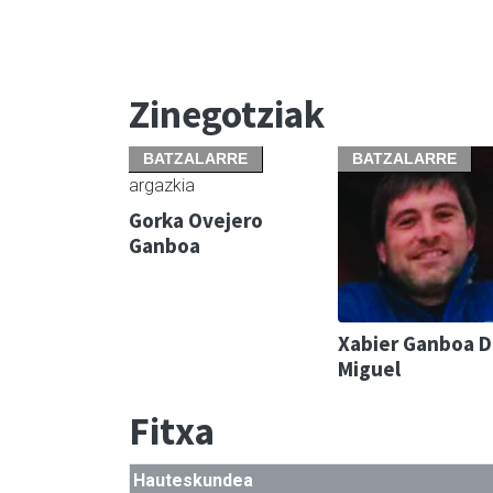
Zinegotziak
BATZALARRE
BATZALARRE
Gorka Ovejero
Ganboa
Xabier Ganboa 
Miguel
Fitxa
Hauteskundea