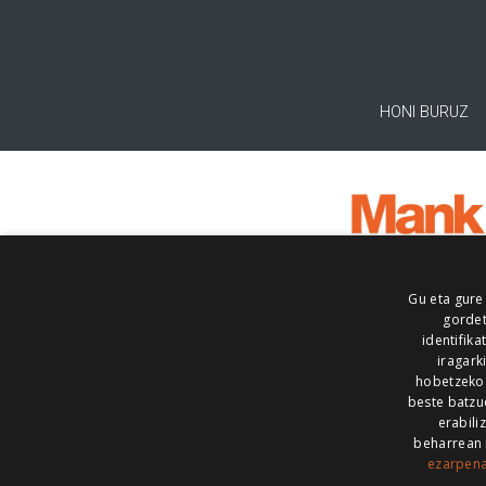
HONI BURUZ
Gu eta gure
gordet
identifika
iragark
hobetzeko
beste batzu
erabili
beharrean 
ezarpen
AIARALDEA
AIKOR
AIURRI
ALEA