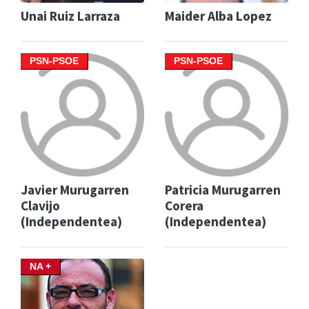
Unai Ruiz Larraza
Maider Alba Lopez
PSN-PSOE
PSN-PSOE
Javier Murugarren
Patricia Murugarren
Clavijo
Corera
(Independentea)
(Independentea)
NA +