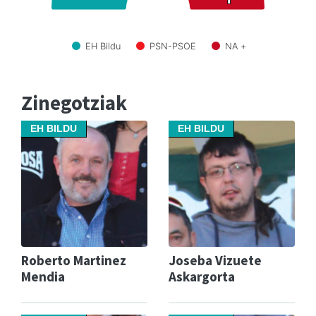
EH Bildu
PSN-PSOE
NA +
Zinegotziak
EH BILDU
EH BILDU
Roberto Martinez
Joseba Vizuete
Mendia
Askargorta