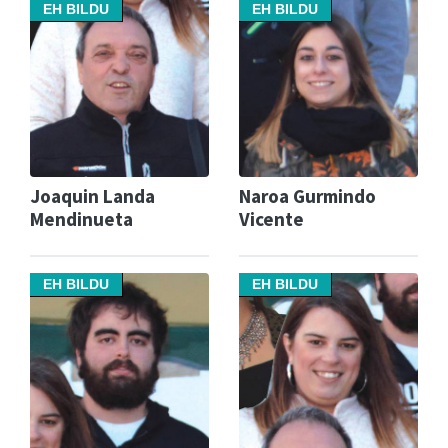
EH BILDU
EH BILDU
Joaquin Landa
Naroa Gurmindo
Mendinueta
Vicente
EH BILDU
EH BILDU