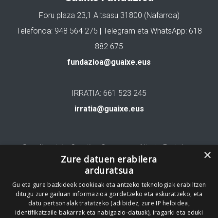
Foru plaza 23,1 Altsasu 31800 (Nafarroa)
Telefonoa: 948 564 275 | Telegram eta WhatsApp: 618
882 675
fundazioa@guaixe.eus
IRRATIA: 661 523 245
irratia@guaixe.eus
Gure lizentzia
: Creative Commons Aitortu Partekatu
×
Zure datuen erabilera
arduratsua
Codesyntaxek garatua
Gu eta gure bazkideek cookieak eta antzeko teknologiak erabiltzen
ditugu zure gailuan informazioa gordetzeko eta eskuratzeko, eta
datu pertsonalak tratatzeko (adibidez, zure IP helbidea,
identifikatzaile bakarrak eta nabigazio-datuak), iragarki eta eduki