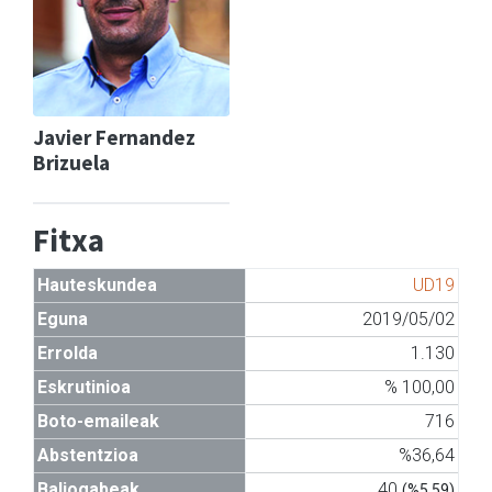
Javier Fernandez
Brizuela
Fitxa
Hauteskundea
UD19
Eguna
2019/05/02
Errolda
1.130
Eskrutinioa
% 100,00
Boto-emaileak
716
Abstentzioa
%36,64
Baliogabeak
40
(%5,59)