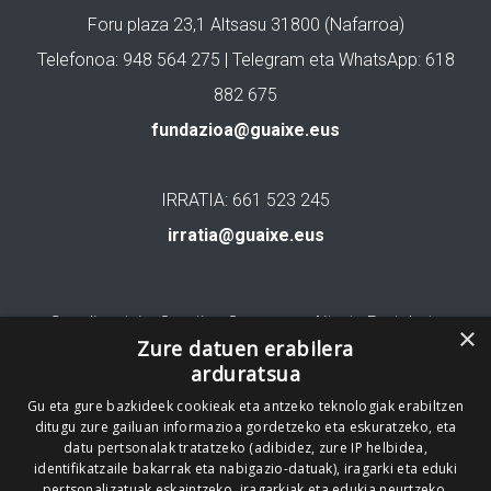
Foru plaza 23,1 Altsasu 31800 (Nafarroa)
Telefonoa: 948 564 275 | Telegram eta WhatsApp: 618
882 675
fundazioa@guaixe.eus
IRRATIA: 661 523 245
irratia@guaixe.eus
Gure lizentzia
: Creative Commons Aitortu Partekatu
×
Zure datuen erabilera
arduratsua
Codesyntaxek garatua
Gu eta gure bazkideek cookieak eta antzeko teknologiak erabiltzen
ditugu zure gailuan informazioa gordetzeko eta eskuratzeko, eta
datu pertsonalak tratatzeko (adibidez, zure IP helbidea,
identifikatzaile bakarrak eta nabigazio-datuak), iragarki eta eduki
pertsonalizatuak eskaintzeko, iragarkiak eta edukia neurtzeko,