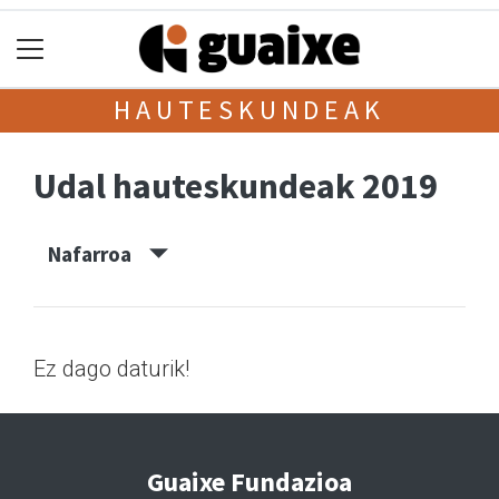
HAUTESKUNDEAK
Udal hauteskundeak 2019
Nafarroa
Ez dago daturik!
Guaixe Fundazioa