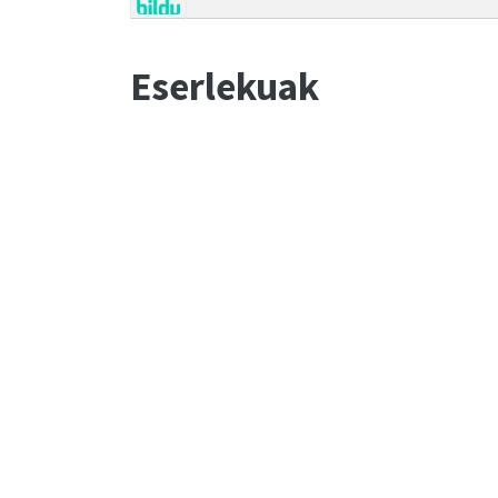
Eserlekuak