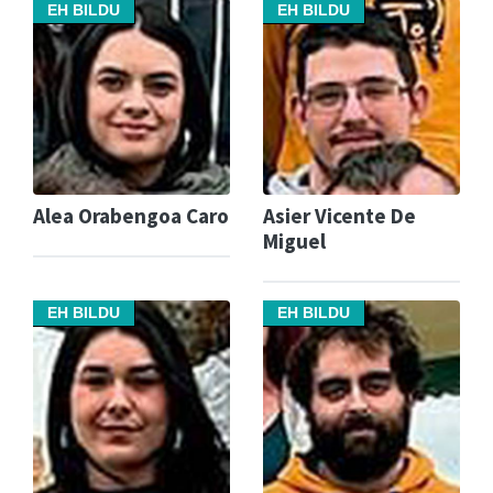
EH BILDU
EH BILDU
Alea Orabengoa Caro
Asier Vicente De
Miguel
EH BILDU
EH BILDU