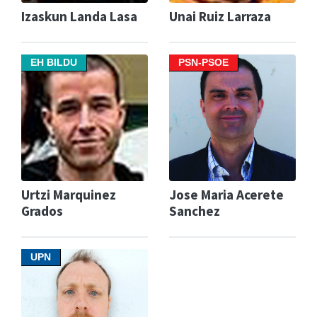
Izaskun Landa Lasa
Unai Ruiz Larraza
EH BILDU
PSN-PSOE
Urtzi Marquinez
Jose Maria Acerete
Grados
Sanchez
UPN