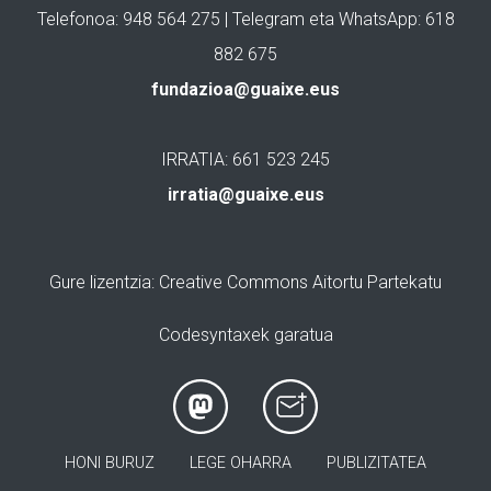
Telefonoa: 948 564 275 | Telegram eta WhatsApp: 618
882 675
fundazioa@guaixe.eus
IRRATIA: 661 523 245
irratia@guaixe.eus
Gure lizentzia
: Creative Commons Aitortu Partekatu
Codesyntaxek garatua
HONI BURUZ
LEGE OHARRA
PUBLIZITATEA