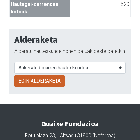
Hautagai-zerrenden
520
botoak
Alderaketa
Alderatu hauteskunde honen datuak beste batetkin
EGIN ALDERAKETA
Guaixe Fundazioa
Foru plaza 23,1 Altsasu 31800 (Nafarroa)