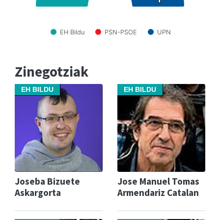
EH Bildu
PSN-PSOE
UPN
Zinegotziak
EH BILDU
EH BILDU
Joseba Bizuete
Jose Manuel Tomas
Askargorta
Armendariz Catalan