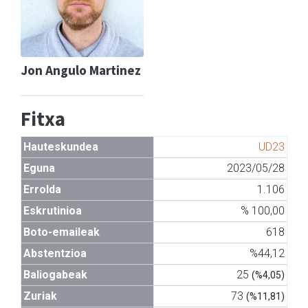
Jon Angulo Martinez
Fitxa
Hauteskundea
UD23
Eguna
2023/05/28
Errolda
1.106
Eskrutinioa
% 100,00
Boto-emaileak
618
Abstentzioa
%44,12
Baliogabeak
25
(%4,05)
Zuriak
73
(%11,81)