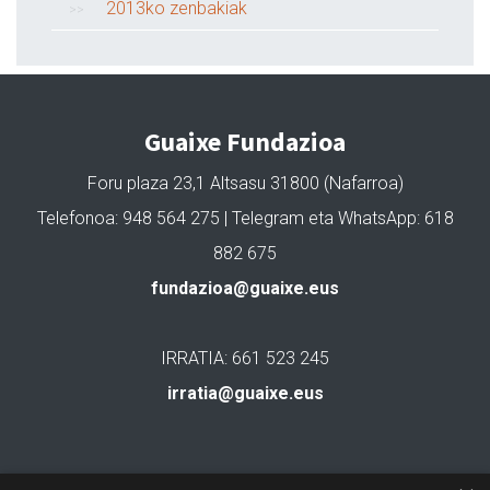
2013ko zenbakiak
Guaixe Fundazioa
Foru plaza 23,1 Altsasu 31800 (Nafarroa)
Telefonoa: 948 564 275 | Telegram eta WhatsApp: 618
882 675
fundazioa@guaixe.eus
IRRATIA: 661 523 245
irratia@guaixe.eus
Gure lizentzia
: Creative Commons Aitortu Partekatu