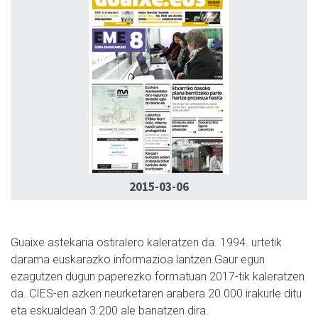
2015-03-06
Guaixe astekaria ostiralero kaleratzen da. 1994. urtetik
darama euskarazko informazioa lantzen.Gaur egun
ezagutzen dugun paperezko formatuan 2017-tik kaleratzen
da. CIES-en azken neurketaren arabera 20.000 irakurle ditu
eta eskualdean 3.200 ale banatzen dira.