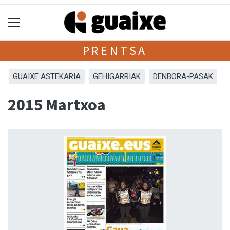
PRENTSA
GUAIXE ASTEKARIA
GEHIGARRIAK
DENBORA-PASAK
2015 Martxoa