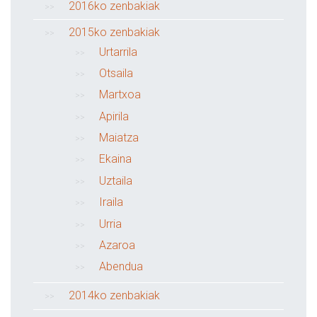
2016ko zenbakiak
2015ko zenbakiak
Urtarrila
Otsaila
Martxoa
Apirila
Maiatza
Ekaina
Uztaila
Iraila
Urria
Azaroa
Abendua
2014ko zenbakiak