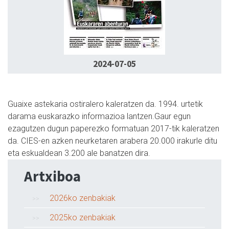
2024-07-05
Guaixe astekaria ostiralero kaleratzen da. 1994. urtetik
darama euskarazko informazioa lantzen.Gaur egun
ezagutzen dugun paperezko formatuan 2017-tik kaleratzen
da. CIES-en azken neurketaren arabera 20.000 irakurle ditu
eta eskualdean 3.200 ale banatzen dira.
Artxiboa
2026ko zenbakiak
2025ko zenbakiak