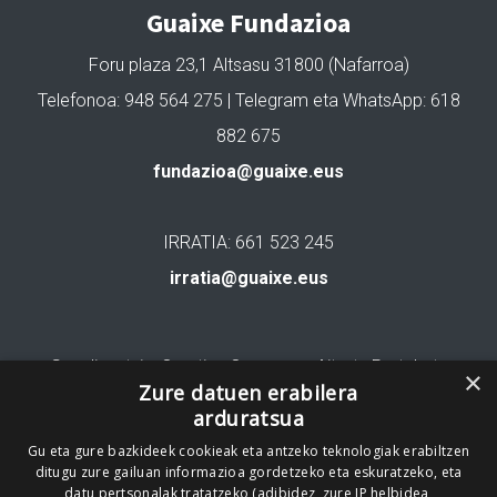
Guaixe Fundazioa
Foru plaza 23,1 Altsasu 31800 (Nafarroa)
Telefonoa: 948 564 275 | Telegram eta WhatsApp: 618
882 675
fundazioa@guaixe.eus
IRRATIA: 661 523 245
irratia@guaixe.eus
Gure lizentzia
: Creative Commons Aitortu Partekatu
×
Zure datuen erabilera
arduratsua
Codesyntaxek garatua
Gu eta gure bazkideek cookieak eta antzeko teknologiak erabiltzen
ditugu zure gailuan informazioa gordetzeko eta eskuratzeko, eta
datu pertsonalak tratatzeko (adibidez, zure IP helbidea,