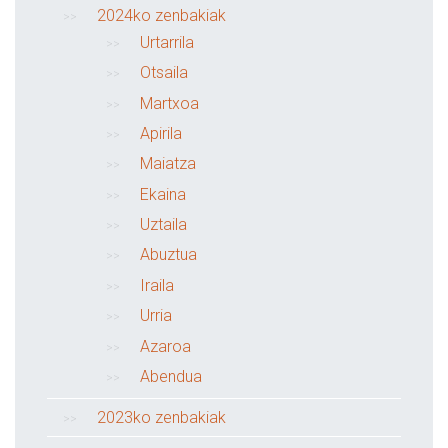
2024ko zenbakiak
Urtarrila
Otsaila
Martxoa
Apirila
Maiatza
Ekaina
Uztaila
Abuztua
Iraila
Urria
Azaroa
Abendua
2023ko zenbakiak