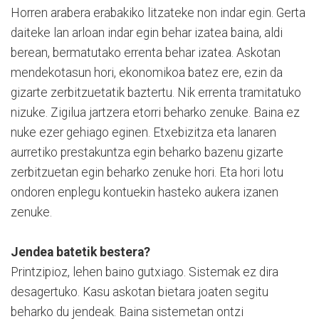
Horren arabera erabakiko litzateke non indar egin. Gerta
daiteke lan arloan indar egin behar izatea baina, aldi
berean, bermatutako errenta behar izatea. Askotan
mendekotasun hori, ekonomikoa batez ere, ezin da
gizarte zerbitzuetatik baztertu. Nik errenta tramitatuko
nizuke. Zigilua jartzera etorri beharko zenuke. Baina ez
nuke ezer gehiago eginen. Etxebizitza eta lanaren
aurretiko prestakuntza egin beharko bazenu gizarte
zerbitzuetan egin beharko zenuke hori. Eta hori lotu
ondoren enplegu kontuekin hasteko aukera izanen
zenuke.
Jendea batetik bestera?
Printzipioz, lehen baino gutxiago. Sistemak ez dira
desagertuko. Kasu askotan bietara joaten segitu
beharko du jendeak. Baina sistemetan ontzi