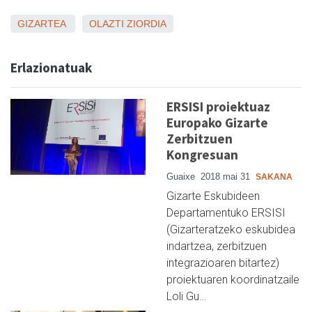
GIZARTEA
OLAZTI
ZIORDIA
Erlazionatuak
ERSISI proiektuaz
Europako Gizarte
Zerbitzuen
Kongresuan
Guaixe
2018 mai 31
SAKANA
Gizarte Eskubideen
Departamentuko ERSISI
(Gizarteratzeko eskubidea
indartzea, zerbitzuen
integrazioaren bitartez)
proiektuaren koordinatzaile
Loli Gu…