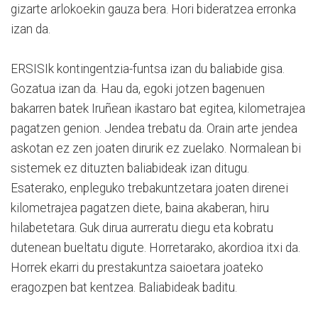
gizarte arlokoekin gauza bera. Hori bideratzea erronka
izan da.
ERSISIk kontingentzia-funtsa izan du baliabide gisa.
Gozatua izan da. Hau da, egoki jotzen bagenuen
bakarren batek Iruñean ikastaro bat egitea, kilometrajea
pagatzen genion. Jendea trebatu da. Orain arte jendea
askotan ez zen joaten dirurik ez zuelako. Normalean bi
sistemek ez dituzten baliabideak izan ditugu.
Esaterako, enpleguko trebakuntzetara joaten direnei
kilometrajea pagatzen diete, baina akaberan, hiru
hilabetetara. Guk dirua aurreratu diegu eta kobratu
dutenean bueltatu digute. Horretarako, akordioa itxi da.
Horrek ekarri du prestakuntza saioetara joateko
eragozpen bat kentzea. Baliabideak baditu.