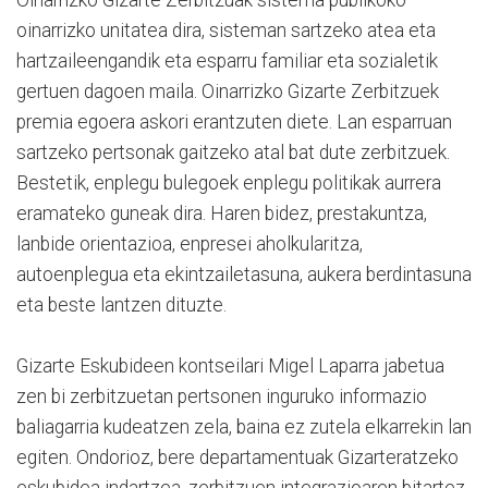
Oinarrizko Gizarte Zerbitzuak sistema publikoko
oinarrizko unitatea dira, sisteman sartzeko atea eta
hartzaileengandik eta esparru familiar eta sozialetik
gertuen dagoen maila. Oinarrizko Gizarte Zerbitzuek
premia egoera askori erantzuten diete. Lan esparruan
sartzeko pertsonak gaitzeko atal bat dute zerbitzuek.
Bestetik, enplegu bulegoek enplegu politikak aurrera
eramateko guneak dira. Haren bidez, prestakuntza,
lanbide orientazioa, enpresei aholkularitza,
autoenplegua eta ekintzailetasuna, aukera berdintasuna
eta beste lantzen dituzte.
Gizarte Eskubideen kontseilari Migel Laparra jabetua
zen bi zerbitzuetan pertsonen inguruko informazio
baliagarria kudeatzen zela, baina ez zutela elkarrekin lan
egiten. Ondorioz, bere departamentuak Gizarteratzeko