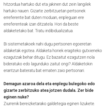
hitzordua hartuko dut eta jakinen dut zein langilek
hartuko nauen. Gizarte zerbitzuetan pertsonek
erreferente bat duten moduan, enpleguan ere
erreferenteak izan ditzatela. Hori da beste
aldaketetako bat. Tratu indibidualizatua.
Bi sistemetakoek nahi dugu pertsonen egoeretan
aldaketak egotea. Aldaketa horiek eragiteko gutxieneko
ezagutzak behar ditugu. Ez bazaitut ezagutzen nola
bideratuko edo lagunduko zaitut ongi? Aldaketokin
erantzun bateratu bat ematen zaio pertsonari.
Demagun azaroa dela eta enplegu bulegoko edo
gizarte zerbitzuko atea jotzen dudala. Zer bide
eginen nuke?
Ziurrenik bereizketarako galdetegia eginen lizukete.