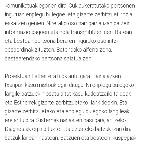
komunikatuak egonen dira. Guk aukeratutako pertsonen
inguruan enplegu bulegoei eta gizarte zerbitzuei iritzia
eskatzen genien. Niretako oso harrigarria izan da zein
informazio dagoen eta nola transmititzen den. Batean
eta bestean pertsona beraren inguruko oso iritzi
desberdinak zituzten. Batendako alferra zena,
bestearendako pertsona saiatua zen.
Proiektuan Esther eta biok aritu gara. Baina azken
txanpan kasu mistoak egin ditugu. Ni enplegu bulegoko
langile batzuekin osatu ditut kasu-kudeatzaile taldeak
eta Estherrek gizarte zerbitzuetako lankideekin. Eta
gizarte zerbitzuetako eta enplegu bulegoko langileak
ere aritu dira. Sistemak nahasten hasi gara, aritzeko.
Diagnosiak egin dituzte. Eta ezusteko batzuk izan dira
batzuk lanean hastean. Batzuen eta besteen ikuspegiak