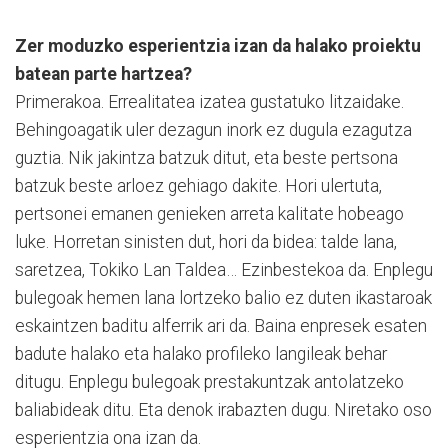
Zer moduzko esperientzia izan da halako proiektu
batean parte hartzea?
Primerakoa. Errealitatea izatea gustatuko litzaidake.
Behingoagatik uler dezagun inork ez dugula ezagutza
guztia. Nik jakintza batzuk ditut, eta beste pertsona
batzuk beste arloez gehiago dakite. Hori ulertuta,
pertsonei emanen genieken arreta kalitate hobeago
luke. Horretan sinisten dut, hori da bidea: talde lana,
saretzea, Tokiko Lan Taldea… Ezinbestekoa da. Enplegu
bulegoak hemen lana lortzeko balio ez duten ikastaroak
eskaintzen baditu alferrik ari da. Baina enpresek esaten
badute halako eta halako profileko langileak behar
ditugu. Enplegu bulegoak prestakuntzak antolatzeko
baliabideak ditu. Eta denok irabazten dugu. Niretako oso
esperientzia ona izan da.