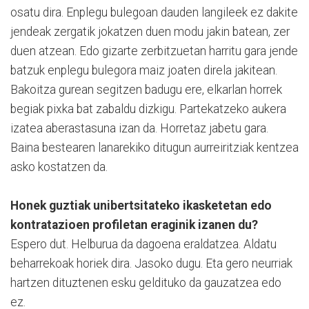
osatu dira. Enplegu bulegoan dauden langileek ez dakite
jendeak zergatik jokatzen duen modu jakin batean, zer
duen atzean. Edo gizarte zerbitzuetan harritu gara jende
batzuk enplegu bulegora maiz joaten direla jakitean.
Bakoitza gurean segitzen badugu ere, elkarlan horrek
begiak pixka bat zabaldu dizkigu. Partekatzeko aukera
izatea aberastasuna izan da. Horretaz jabetu gara.
Baina bestearen lanarekiko ditugun aurreiritziak kentzea
asko kostatzen da.
Honek guztiak unibertsitateko ikasketetan edo
kontratazioen profiletan eraginik izanen du?
Espero dut. Helburua da dagoena eraldatzea. Aldatu
beharrekoak horiek dira. Jasoko dugu. Eta gero neurriak
hartzen dituztenen esku geldituko da gauzatzea edo
ez.