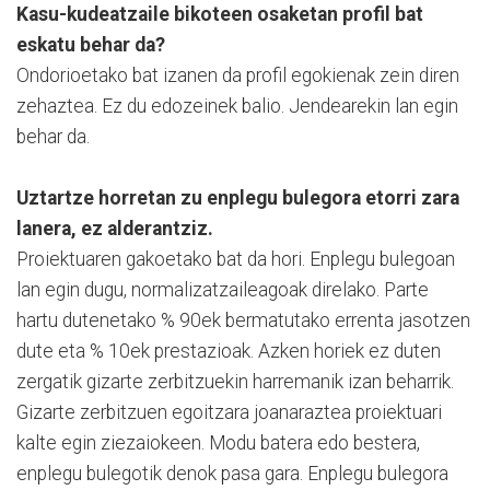
Kasu-kudeatzaile bikoteen osaketan profil bat
eskatu behar da?
Ondorioetako bat izanen da profil egokienak zein diren
zehaztea. Ez du edozeinek balio. Jendearekin lan egin
behar da.
Uztartze horretan zu enplegu bulegora etorri zara
lanera, ez alderantziz.
Proiektuaren gakoetako bat da hori. Enplegu bulegoan
lan egin dugu, normalizatzaileagoak direlako. Parte
hartu dutenetako % 90ek bermatutako errenta jasotzen
dute eta % 10ek prestazioak. Azken horiek ez duten
zergatik gizarte zerbitzuekin harremanik izan beharrik.
Gizarte zerbitzuen egoitzara joanaraztea proiektuari
kalte egin ziezaiokeen. Modu batera edo bestera,
enplegu bulegotik denok pasa gara. Enplegu bulegora