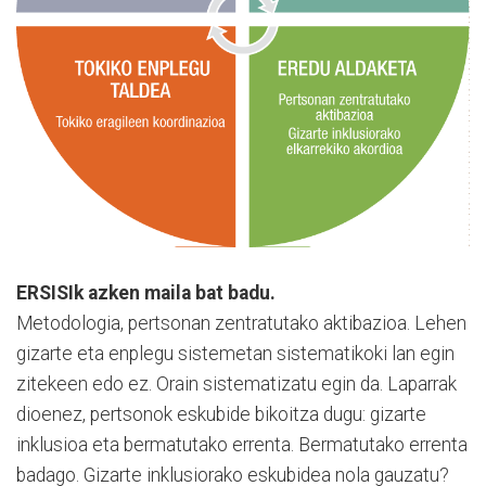
ERSISIk azken maila bat badu.
Metodologia, pertsonan zentratutako aktibazioa. Lehen
gizarte eta enplegu sistemetan sistematikoki lan egin
zitekeen edo ez. Orain sistematizatu egin da. Laparrak
dioenez, pertsonok eskubide bikoitza dugu: gizarte
inklusioa eta bermatutako errenta. Bermatutako errenta
badago. Gizarte inklusiorako eskubidea nola gauzatu?