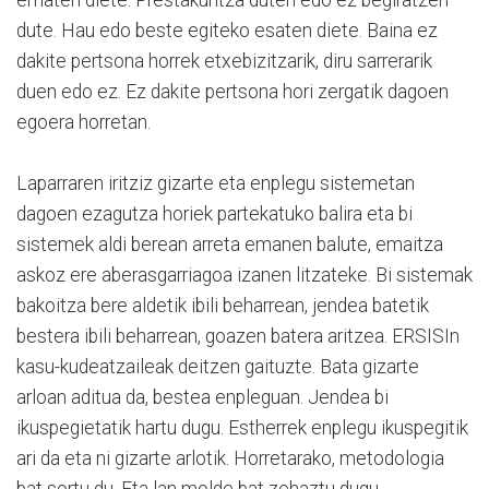
ematen diete. Prestakuntza duten edo ez begiratzen
dute. Hau edo beste egiteko esaten diete. Baina ez
dakite pertsona horrek etxebizitzarik, diru sarrerarik
duen edo ez. Ez dakite pertsona hori zergatik dagoen
egoera horretan.
Laparraren iritziz gizarte eta enplegu sistemetan
dagoen ezagutza horiek partekatuko balira eta bi
sistemek aldi berean arreta emanen balute, emaitza
askoz ere aberasgarriagoa izanen litzateke. Bi sistemak
bakoitza bere aldetik ibili beharrean, jendea batetik
bestera ibili beharrean, goazen batera aritzea. ERSISIn
kasu-kudeatzaileak deitzen gaituzte. Bata gizarte
arloan aditua da, bestea enpleguan. Jendea bi
ikuspegietatik hartu dugu. Estherrek enplegu ikuspegitik
ari da eta ni gizarte arlotik. Horretarako, metodologia