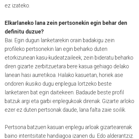
ez izateko.
Elkarlaneko lana zein pertsonekin egin behar den
definitu duzue?
Bai. Egin dugun lanketarekin orain badakigu zein
profileko pertsonekin lan egin beharko duten
etorkizunean kasu-kudeatzaileek, zein bideratu beharko
diren gizarte zerbitzuetara bere kasua gehiago delako
lanean hasi aurretikoa. Halako kasuetan, horiek ase
ondoren ikusiko dugu enplegua lortzeko beste
lanketaren bat egin daitekeen. Badaude beste profil
batzuk argi eta garbi enplegukoak direnak. Gizarte arloko
ezer ez duten pertsonak daude, lana falta zaie soilik.
Pertsona batzuen kasuan enplegu arloak gizartearenak
baino intentsitate handiagoa izanen du. Edo alderantziz.