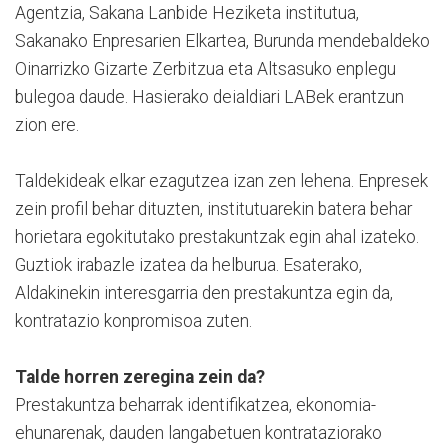
Agentzia, Sakana Lanbide Heziketa institutua,
Sakanako Enpresarien Elkartea, Burunda mendebaldeko
Oinarrizko Gizarte Zerbitzua eta Altsasuko enplegu
bulegoa daude. Hasierako deialdiari LABek erantzun
zion ere.
Taldekideak elkar ezagutzea izan zen lehena. Enpresek
zein profil behar dituzten, institutuarekin batera behar
horietara egokitutako prestakuntzak egin ahal izateko.
Guztiok irabazle izatea da helburua. Esaterako,
Aldakinekin interesgarria den prestakuntza egin da,
kontratazio konpromisoa zuten.
Talde horren zeregina zein da?
Prestakuntza beharrak identifikatzea, ekonomia-
ehunarenak, dauden langabetuen kontrataziorako