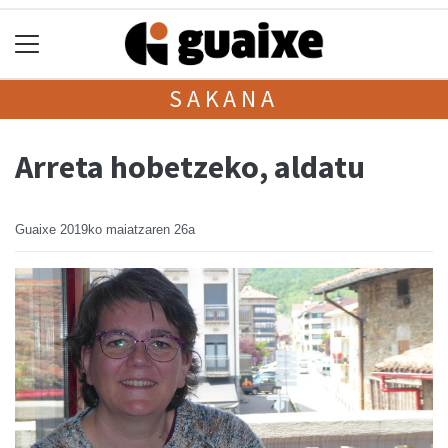
SAKANA
Arreta hobetzeko, aldatu
Guaixe
2019ko maiatzaren 26a