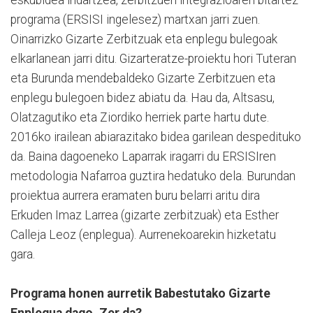
eskubidea indartzea, zerbitzuen integrazioaren bitartez
programa (ERSISI ingelesez) martxan jarri zuen.
Oinarrizko Gizarte Zerbitzuak eta enplegu bulegoak
elkarlanean jarri ditu. Gizarteratze-proiektu hori Tuteran
eta Burunda mendebaldeko Gizarte Zerbitzuen eta
enplegu bulegoen bidez abiatu da. Hau da, Altsasu,
Olatzagutiko eta Ziordiko herriek parte hartu dute.
2016ko irailean abiarazitako bidea garilean despedituko
da. Baina dagoeneko Laparrak iragarri du ERSISIren
metodologia Nafarroa guztira hedatuko dela. Burundan
proiektua aurrera eramaten buru belarri aritu dira
Erkuden Imaz Larrea (gizarte zerbitzuak) eta Esther
Calleja Leoz (enplegua). Aurrenekoarekin hizketatu
gara.
Programa honen aurretik Babestutako Gizarte