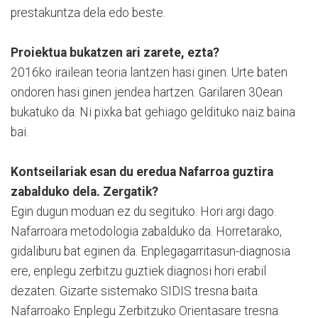
prestakuntza dela edo beste.
Proiektua bukatzen ari zarete, ezta?
2016ko irailean teoria lantzen hasi ginen. Urte baten
ondoren hasi ginen jendea hartzen. Garilaren 30ean
bukatuko da. Ni pixka bat gehiago geldituko naiz baina
bai.
Kontseilariak esan du eredua Nafarroa guztira
zabalduko dela. Zergatik?
Egin dugun moduan ez du segituko. Hori argi dago.
Nafarroara metodologia zabalduko da. Horretarako,
gidaliburu bat eginen da. Enplegagarritasun-diagnosia
ere, enplegu zerbitzu guztiek diagnosi hori erabil
dezaten. Gizarte sistemako SIDIS tresna baita.
Nafarroako Enplegu Zerbitzuko Orientasare tresna