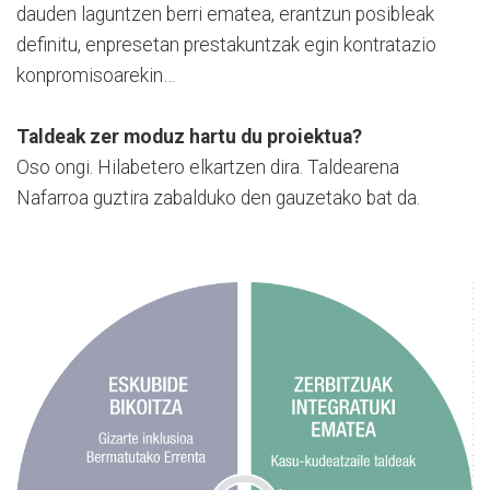
dauden laguntzen berri ematea, erantzun posibleak
definitu, enpresetan prestakuntzak egin kontratazio
konpromisoarekin…
Taldeak zer moduz hartu du proiektua?
Oso ongi. Hilabetero elkartzen dira. Taldearena
Nafarroa guztira zabalduko den gauzetako bat da.