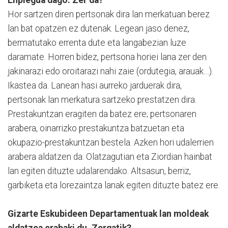
Enplegua dago. Zer da?
Hor sartzen diren pertsonak dira lan merkatuan berez
lan bat opatzen ez dutenak. Legean jaso denez,
bermatutako errenta dute eta langabezian luze
daramate. Horren bidez, pertsona horiei lana zer den
jakinarazi edo oroitarazi nahi zaie (ordutegia, arauak…).
Ikastea da. Lanean hasi aurreko jarduerak dira,
pertsonak lan merkatura sartzeko prestatzen dira.
Prestakuntzan eragiten da batez ere; pertsonaren
arabera, oinarrizko prestakuntza batzuetan eta
okupazio-prestakuntzan bestela. Azken hori udalerrien
arabera aldatzen da: Olatzagutian eta Ziordian hainbat
lan egiten dituzte udalarendako. Altsasun, berriz,
garbiketa eta lorezaintza lanak egiten dituzte batez ere.
Gizarte Eskubideen Departamentuak lan moldeak