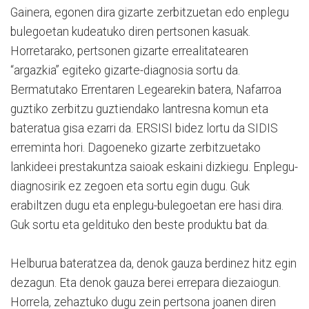
Gainera, egonen dira gizarte zerbitzuetan edo enplegu
bulegoetan kudeatuko diren pertsonen kasuak.
Horretarako, pertsonen gizarte errealitatearen
“argazkia” egiteko gizarte-diagnosia sortu da.
Bermatutako Errentaren Legearekin batera, Nafarroa
guztiko zerbitzu guztiendako lantresna komun eta
bateratua gisa ezarri da. ERSISI bidez lortu da SIDIS
erreminta hori. Dagoeneko gizarte zerbitzuetako
lankideei prestakuntza saioak eskaini dizkiegu. Enplegu-
diagnosirik ez zegoen eta sortu egin dugu. Guk
erabiltzen dugu eta enplegu-bulegoetan ere hasi dira.
Guk sortu eta geldituko den beste produktu bat da.
Helburua bateratzea da, denok gauza berdinez hitz egin
dezagun. Eta denok gauza berei errepara diezaiogun.
Horrela, zehaztuko dugu zein pertsona joanen diren