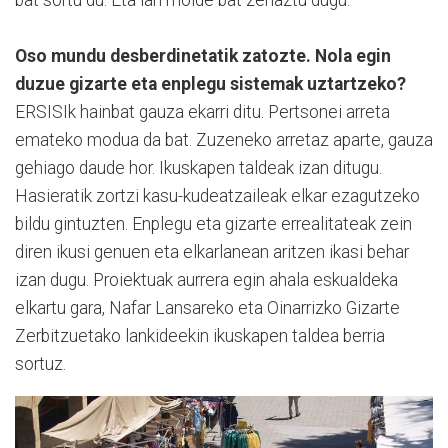
bat sortu du. Eta lan molde bat zehaztu dugu.
Oso mundu desberdinetatik zatozte. Nola egin
duzue gizarte eta enplegu sistemak uztartzeko?
ERSISIk hainbat gauza ekarri ditu. Pertsonei arreta
emateko modua da bat. Zuzeneko arretaz aparte, gauza
gehiago daude hor. Ikuskapen taldeak izan ditugu.
Hasieratik zortzi kasu-kudeatzaileak elkar ezagutzeko
bildu gintuzten. Enplegu eta gizarte errealitateak zein
diren ikusi genuen eta elkarlanean aritzen ikasi behar
izan dugu. Proiektuak aurrera egin ahala eskualdeka
elkartu gara, Nafar Lansareko eta Oinarrizko Gizarte
Zerbitzuetako lankideekin ikuskapen taldea berria
sortuz.