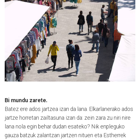
Bi mundu zarete.
Batez ere ados jartzea izan da lana. Elkarlanerako ados
jartze horretan zailtasuna izan da: zein zara zu niri nire
lana nola egin behar dudan esateko? Nik enpleguko
gauza batzuk zalantzan jartzen nituen eta Estherrek