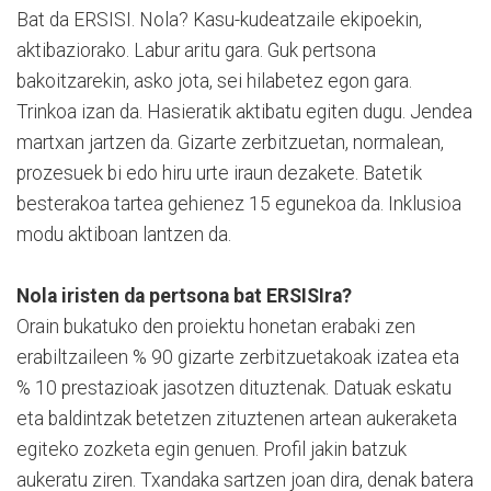
Bat da ERSISI. Nola? Kasu-kudeatzaile ekipoekin,
aktibaziorako. Labur aritu gara. Guk pertsona
bakoitzarekin, asko jota, sei hilabetez egon gara.
Trinkoa izan da. Hasieratik aktibatu egiten dugu. Jendea
martxan jartzen da. Gizarte zerbitzuetan, normalean,
prozesuek bi edo hiru urte iraun dezakete. Batetik
besterakoa tartea gehienez 15 egunekoa da. Inklusioa
modu aktiboan lantzen da.
Nola iristen da pertsona bat ERSISIra?
Orain bukatuko den proiektu honetan erabaki zen
erabiltzaileen % 90 gizarte zerbitzuetakoak izatea eta
% 10 prestazioak jasotzen dituztenak. Datuak eskatu
eta baldintzak betetzen zituztenen artean aukeraketa
egiteko zozketa egin genuen. Profil jakin batzuk
aukeratu ziren. Txandaka sartzen joan dira, denak batera