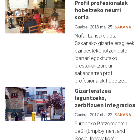
Profil profesionalak
hobetzeko neurri
sorta
Guaixe
2018 mai 25
SAKANA
Nafar Lansarek eta
Sakanako gizarte eragileek
ezinbesteko jotzen dute
ibarrari egokitutako
prestakuntzarekin
sakandarren profil
profesionalak hobetze…
Gizarteratzea
laguntzeko,
zerbitzuen integrazioa
Guaixe
2017 abe 22
SAKANA
Europako Batzordearen
EaSI (Employment and
Social Innovation)