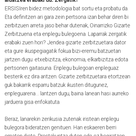
aldatzea erabaki du. Zergatik?
ERSISIren bidez metodologia bat sortu eta probatu da.
Eta definitzen ari gara zein pertsona izan behar diren bi
zerbitzuen arreta jaso behar dutenak, Oinarrizko Gizarte
Zerbitzuena eta enplegu bulegoena. Laparrak zergatik
erabaki zuen hori? Jendea gizarte zerbitzuetara dator
eta gure ikuspegiagatik fokua bizi-eremu batzuetan
jartzen dugu: etxebizitza, ekonomia, elkarbizitza edota
pertsonen gaitasuna. Enplegu bulegoan enpleguaz
besterik ez dira aritzen. Gizarte zerbitzuetara etortzean
guk bakarrik esparru batzuk ikusten ditugunez,
enpleguarena… lantzen dugu, baina lanean hasi aurreko
jarduera gisa enfokatuta.
Beraz, lanarekin zerikusia zutenak iristean enplegu
bulegora bideratzen genituen. Han eskaeren berri