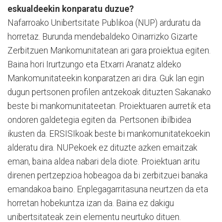
eskualdeekin konparatu duzue?
Nafarroako Unibertsitate Publikoa (NUP) arduratu da
horretaz. Burunda mendebaldeko Oinarrizko Gizarte
Zerbitzuen Mankomunitatean ari gara proiektua egiten.
Baina hori Irurtzungo eta Etxarri Aranatz aldeko
Mankomunitateekin konparatzen ari dira. Guk lan egin
dugun pertsonen profilen antzekoak dituzten Sakanako
beste bi mankomunitateetan. Proiektuaren aurretik eta
ondoren galdetegia egiten da. Pertsonen ibilbidea
ikusten da. ERSISIkoak beste bi mankomunitatekoekin
alderatu dira. NUPekoek ez dituzte azken emaitzak
eman, baina aldea nabari dela diote. Proiektuan aritu
direnen pertzepzioa hobeagoa da bi zerbitzuei banaka
emandakoa baino. Enplegagarritasuna neurtzen da eta
horretan hobekuntza izan da. Baina ez dakigu
unibertsitateak zein elementu neurtuko dituen.