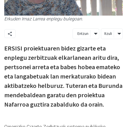
Erkuden Imaz Larrea enplegu bulegoan.
Entzun
Itzuli
ERSISI proiektuaren bidez gizarte eta
enplegu zerbitzuak elkarlanean aritu dira,
pertsonei arreta eta babes hobea emateko
eta langabetuak lan merkaturako bidean
aktibatzeko helburuz. Tuteran eta Burunda
mendebaldean garatu den proiektua
Nafarroa guztira zabalduko da orain.