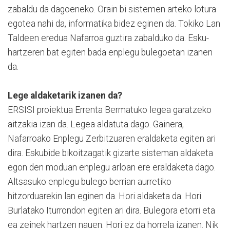
zabaldu da dagoeneko. Orain bi sistemen arteko lotura
egotea nahi da, informatika bidez eginen da. Tokiko Lan
Taldeen eredua Nafarroa guztira zabalduko da. Esku-
hartzeren bat egiten bada enplegu bulegoetan izanen
da.
Lege aldaketarik izanen da?
ERSISI proiektua Errenta Bermatuko legea garatzeko
aitzakia izan da. Legea aldatuta dago. Gainera,
Nafarroako Enplegu Zerbitzuaren eraldaketa egiten ari
dira. Eskubide bikoitzagatik gizarte sisteman aldaketa
egon den moduan enplegu arloan ere eraldaketa dago.
Altsasuko enplegu bulego berrian aurretiko
hitzorduarekin lan eginen da. Hori aldaketa da. Hori
Burlatako Iturrondon egiten ari dira. Bulegora etorri eta
ea zeinek hartzen nauen. Hori ez da horrela izanen. Nik