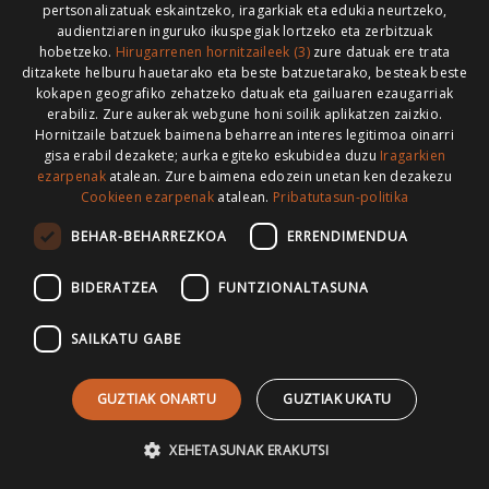
pertsonalizatuak eskaintzeko, iragarkiak eta edukia neurtzeko,
audientziaren inguruko ikuspegiak lortzeko eta zerbitzuak
hobetzeko.
Hirugarrenen hornitzaileek (3)
zure datuak ere trata
ditzakete helburu hauetarako eta beste batzuetarako, besteak beste
Gure lizentzia
: Creative Commons Aitortu Partekatu
kokapen geografiko zehatzeko datuak eta gailuaren ezaugarriak
erabiliz. Zure aukerak webgune honi soilik aplikatzen zaizkio.
Codesyntaxek garatua
Hornitzaile batzuek baimena beharrean interes legitimoa oinarri
gisa erabil dezakete; aurka egiteko eskubidea duzu
Iragarkien
ezarpenak
atalean. Zure baimena edozein unetan ken dezakezu
Cookieen ezarpenak
atalean.
Pribatutasun-politika
BEHAR-BEHARREZKOA
ERRENDIMENDUA
HONI BURUZ
LEGE OHARRA
PUBLIZITATEA
BIDERATZEA
FUNTZIONALTASUNA
ARAUAK
HARREMANETARAKO
RSS
SAILKATU GABE
GUZTIAK ONARTU
GUZTIAK UKATU
>
XEHETASUNAK ERAKUTSI