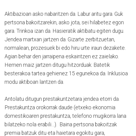
Aktibazioan asko nabaritzen da. Labur aritu gara. Guk
pertsona bakoitzarekin, asko jota, sei hilabetez egon
gara. Trinkoa izan da. Hasieratik aktibatu egiten dugu.
Jendea martxan jartzen da. Gizarte zerbitzuetan,
normalean, prozesuek bi edo hiru urte iraun dezakete.
Agian behar den jarraipena eskaintzen ez zaielako.
Hemen maiz jartzen ditugu hitzorduak. Batetik
besterakoa tartea gehienez 15 egunekoa da. Inklusioa
modu aktiboan lantzen da.
Antolatu ditugun prestakuntzetara jendea etorri da.
Prestakuntza orokorrak daude (etxeko ekonomia
domestikoaren prestakuntza, telefono mugikorra lana
bilatzeko nola erabili…). Baina pertsona bakoitzak
premia batzuk ditu eta haietara egokitu gara,