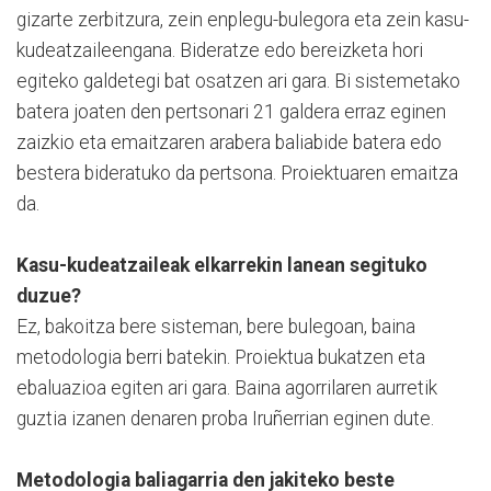
gizarte zerbitzura, zein enplegu-bulegora eta zein kasu-
kudeatzaileengana. Bideratze edo bereizketa hori
egiteko galdetegi bat osatzen ari gara. Bi sistemetako
batera joaten den pertsonari 21 galdera erraz eginen
zaizkio eta emaitzaren arabera baliabide batera edo
bestera bideratuko da pertsona. Proiektuaren emaitza
da.
Kasu-kudeatzaileak elkarrekin lanean segituko
duzue?
Ez, bakoitza bere sisteman, bere bulegoan, baina
metodologia berri batekin. Proiektua bukatzen eta
ebaluazioa egiten ari gara. Baina agorrilaren aurretik
guztia izanen denaren proba Iruñerrian eginen dute.
Metodologia baliagarria den jakiteko beste