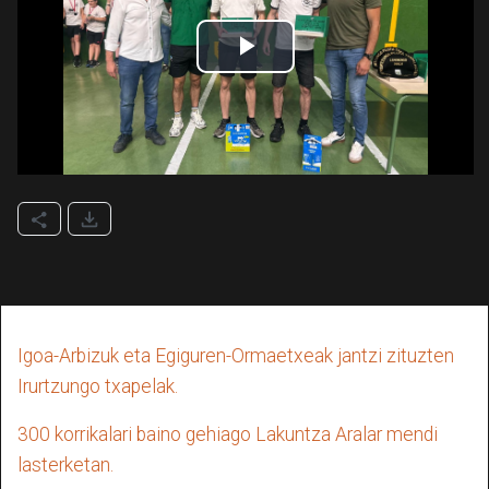
Igoa-Arbizuk eta Egiguren-Ormaetxeak jantzi zituzten
Irurtzungo txapelak.
300 korrikalari baino gehiago Lakuntza Aralar mendi
lasterketan.