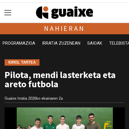
NAHIERAN
PROGRAMAZIOA
IRRATIA ZUZENEAN
SAIOAK
TELEBIST
KIROL TARTEA
Pilota, mendi lasterketa eta
areto futbola
Guaixe Irratia
2026ko ekainaren 2a