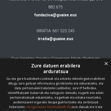
882 675
fundazioa@guaixe.eus
IRRATIA: 661 523 245
irratia@guaixe.eus
Gure lizentzia
: Creative Commons Aitortu Partekatu
×
Zure datuen erabilera
Codesyntaxek garatua
arduratsua
Gu eta gure bazkideek cookieak eta antzeko teknologiak erabiltzen
ditugu zure gailuan informazioa gordetzeko eta eskuratzeko, eta
datu pertsonalak tratatzeko (adibidez, zure IP helbidea,
identifikatzaile bakarrak eta nabigazio-datuak), iragarki eta eduki
pertsonalizatuak eskaintzeko, iragarkiak eta edukia neurtzeko,
HONI BURUZ
LEGE OHARRA
PUBLIZITATEA
audientziaren inguruko ikuspegiak lortzeko eta zerbitzuak
hobetzeko.
Hirugarrenen hornitzaileek (3)
zure datuak ere trata
ARAUAK
HARREMANETARAKO
RSS