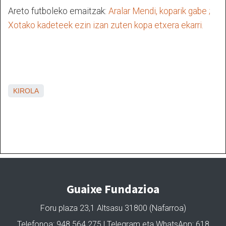
Areto futboleko emaitzak:
Aralar Mendi, koparik gabe ;
Xotako kadeteek ezin izan zuten kopa etxera ekarri.
KIROLA
Guaixe Fundazioa
Foru plaza 23,1 Altsasu 31800 (Nafarroa)
Telefonoa: 948 564 275 | Telegram eta WhatsApp: 618