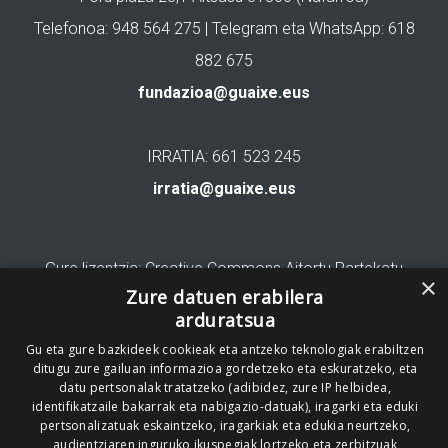
Telefonoa: 948 564 275 | Telegram eta WhatsApp: 618
882 675
fundazioa@guaixe.eus
IRRATIA: 661 523 245
irratia@guaixe.eus
Gure lizentzia
: Creative Commons Aitortu Partekatu
×
Zure datuen erabilera
Codesyntaxek garatua
arduratsua
Gu eta gure bazkideek cookieak eta antzeko teknologiak erabiltzen
ditugu zure gailuan informazioa gordetzeko eta eskuratzeko, eta
datu pertsonalak tratatzeko (adibidez, zure IP helbidea,
identifikatzaile bakarrak eta nabigazio-datuak), iragarki eta eduki
pertsonalizatuak eskaintzeko, iragarkiak eta edukia neurtzeko,
HONI BURUZ
LEGE OHARRA
PUBLIZITATEA
audientziaren inguruko ikuspegiak lortzeko eta zerbitzuak