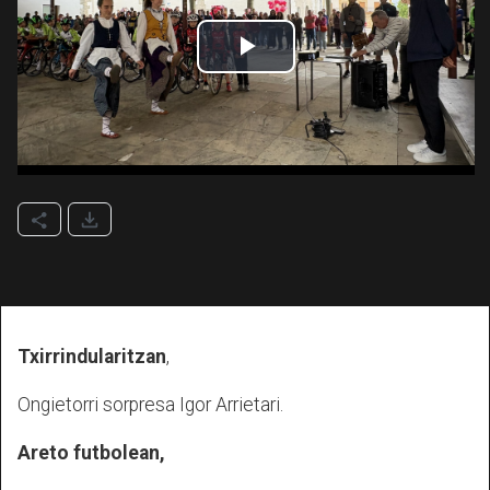
Txirrindularitzan
,
Ongietorri sorpresa Igor Arrietari.
Areto futbolean,