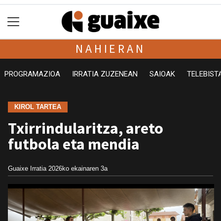
NAHIERAN
PROGRAMAZIOA
IRRATIA ZUZENEAN
SAIOAK
TELEBIST
KIROL TARTEA
Txirrindularitza, areto
futbola eta mendia
Guaixe Irratia
2026ko ekainaren 3a