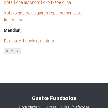
Xota, kopa autonomikoko txapelduna.
Xotako gazteek bigarren kopa eraman zuten
Irurtzunera.
Mendian,
Ezkabako ihesaldia, osatuta.
KIROLA
Guaixe Fundazioa
Foru plaza 23,1 Altsasu 31800 (Nafarroa)