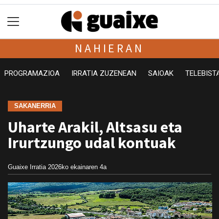
NAHIERAN
PROGRAMAZIOA
IRRATIA ZUZENEAN
SAIOAK
TELEBIST
SAKANERRIA
Uharte Arakil, Altsasu eta
Irurtzungo udal kontuak
Guaixe Irratia
2026ko ekainaren 4a