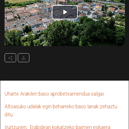
Uharte Arakilen baso aprobetxamendua salgai.
Altsasuko udalak egin beharreko baso lanak zehaztu
ditu.
Irurtzunen, Erabidean kokatzeko baimen eskaera.