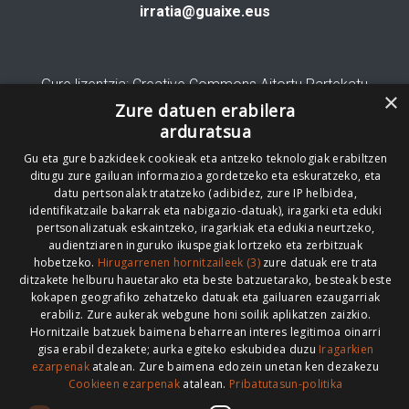
irratia@guaixe.eus
Gure lizentzia
: Creative Commons Aitortu Partekatu
×
Zure datuen erabilera
Codesyntaxek garatua
arduratsua
Gu eta gure bazkideek cookieak eta antzeko teknologiak erabiltzen
ditugu zure gailuan informazioa gordetzeko eta eskuratzeko, eta
datu pertsonalak tratatzeko (adibidez, zure IP helbidea,
identifikatzaile bakarrak eta nabigazio-datuak), iragarki eta eduki
pertsonalizatuak eskaintzeko, iragarkiak eta edukia neurtzeko,
HONI BURUZ
LEGE OHARRA
PUBLIZITATEA
audientziaren inguruko ikuspegiak lortzeko eta zerbitzuak
hobetzeko.
Hirugarrenen hornitzaileek (3)
zure datuak ere trata
ARAUAK
HARREMANETARAKO
RSS
ditzakete helburu hauetarako eta beste batzuetarako, besteak beste
kokapen geografiko zehatzeko datuak eta gailuaren ezaugarriak
erabiliz. Zure aukerak webgune honi soilik aplikatzen zaizkio.
Hornitzaile batzuek baimena beharrean interes legitimoa oinarri
gisa erabil dezakete; aurka egiteko eskubidea duzu
Iragarkien
>
ezarpenak
atalean. Zure baimena edozein unetan ken dezakezu
Cookieen ezarpenak
atalean.
Pribatutasun-politika