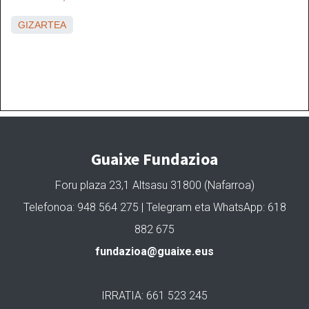
GIZARTEA
Guaixe Fundazioa
Foru plaza 23,1 Altsasu 31800 (Nafarroa)
Telefonoa: 948 564 275 | Telegram eta WhatsApp: 618
882 675
fundazioa@guaixe.eus
IRRATIA: 661 523 245