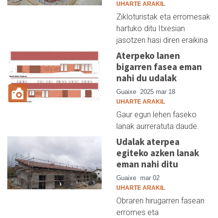
UHARTE ARAKIL
Zikloturistak eta erromesak
hartuko ditu Itxesian
jasotzen hasi diren eraikina
Aterpeko lanen
bigarren fasea eman
nahi du udalak
Guaixe
2025 mar 18
UHARTE ARAKIL
Gaur egun lehen faseko
lanak aurreratuta daude.
Udalak aterpea
egiteko azken lanak
eman nahi ditu
Guaixe
mar 02
UHARTE ARAKIL
Obraren hirugarren fasean
erromes eta