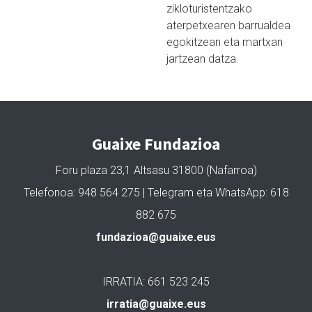
zikloturistentzako
aterpetxearen barrualdea
egokitzean eta martxan
jartzean datza.
Guaixe Fundazioa
Foru plaza 23,1 Altsasu 31800 (Nafarroa)
Telefonoa: 948 564 275 | Telegram eta WhatsApp: 618
882 675
fundazioa@guaixe.eus
IRRATIA: 661 523 245
irratia@guaixe.eus