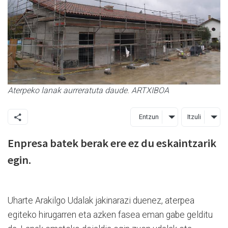
Aterpeko lanak aurreratuta daude. ARTXIBOA
Entzun
Itzuli
Enpresa batek berak ere ez du eskaintzarik
egin.
Uharte Arakilgo Udalak jakinarazi duenez, aterpea
egiteko hirugarren eta azken fasea eman gabe gelditu