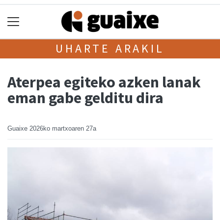
UHARTE ARAKIL
Aterpea egiteko azken lanak
eman gabe gelditu dira
Guaixe
2026ko martxoaren 27a