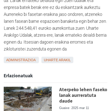
da. Lanak emateko deialdia egin zuen udalak eta
enpresa batek berak ere ez du eskaintzarik aurkeztu.
Aurreneko bi fasetan eraikina jaso ondoren, atzeneko
lanen fasean barne espazioen banaketa egin behar zen.
Lanek 244.548,41 euroko aurrekontua zuen. Uharte
Arakilgo Udalak, atzera ere, lanak emateko deialdi berria
eginen du. Itsesian dagoen eraikina erromes eta
zikloturistei zuzenduta egonen da.
ADMINISTRAZIOA
UHARTE ARAKIL
Erlazionatuak
Aterpeko lehen faseko
lanak aurreratuta
daude
Guaixe
2025 mar 11