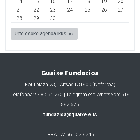
14
15
16
17
18
19
20
21
22
23
24
25
26
27
28
29
30
Urte osoko agenda ikusi »»
Guaixe Fundazioa
Foru plaza 23,1 Altsasu 31800 (Nafarroa)
Telefonoa: 948 564 275 | Telegram eta WhatsApp: 618
882 675
fundazioa@guaixe.eus
IRRATIA: 661 523 245