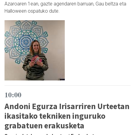
Azaroaren 1ean, gazte agendaren barruan, Gau beltza eta
Halloween ospatuko dute.
10:00
Andoni Egurza Irisarriren Urteetan
ikasitako tekniken inguruko
grabatuen erakusketa