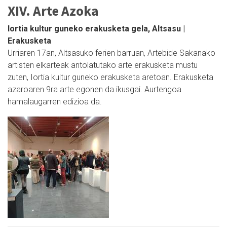
XIV. Arte Azoka
Iortia kultur guneko erakusketa gela, Altsasu |
Erakusketa
Urriaren 17an, Altsasuko ferien barruan, Artebide Sakanako
artisten elkarteak antolatutako arte erakusketa mustu
zuten, Iortia kultur guneko erakusketa aretoan. Erakusketa
azaroaren 9ra arte egonen da ikusgai. Aurtengoa
hamalaugarren edizioa da.