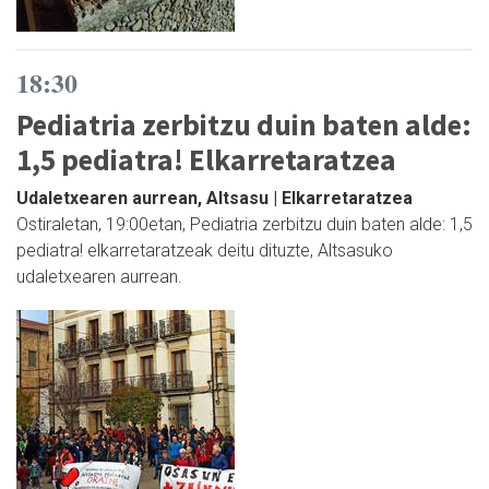
18:30
Pediatria zerbitzu duin baten alde:
1,5 pediatra! Elkarretaratzea
Udaletxearen aurrean, Altsasu | Elkarretaratzea
Ostiraletan, 19:00etan, Pediatria zerbitzu duin baten alde: 1,5
pediatra! elkarretaratzeak deitu dituzte, Altsasuko
udaletxearen aurrean.