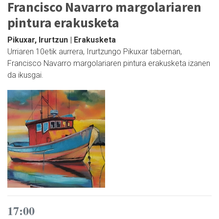
Francisco Navarro margolariaren
pintura erakusketa
Pikuxar, Irurtzun | Erakusketa
Urriaren 10etik aurrera, Irurtzungo Pikuxar tabernan,
Francisco Navarro margolariaren pintura erakusketa izanen
da ikusgai.
17:00