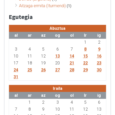
Aitzaga ermita (Iturmendi)
(1)
Egutegia
Abuztua
al
ar
az
og
ol
lr
ig
1
2
3
4
5
6
7
8
9
10
11
12
13
14
15
16
17
18
19
20
21
22
23
24
25
26
27
28
29
30
31
Iraila
al
ar
az
og
ol
lr
ig
1
2
3
4
5
6
7
8
9
10
11
12
13