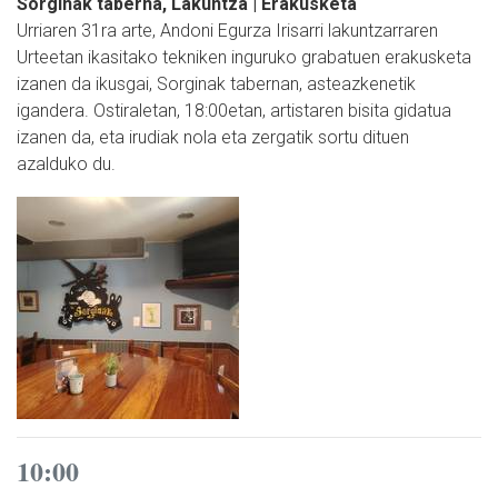
Sorginak taberna, Lakuntza | Erakusketa
Urriaren 31ra arte, Andoni Egurza Irisarri lakuntzarraren
Urteetan ikasitako tekniken inguruko grabatuen erakusketa
izanen da ikusgai, Sorginak tabernan, asteazkenetik
igandera. Ostiraletan, 18:00etan, artistaren bisita gidatua
izanen da, eta irudiak nola eta zergatik sortu dituen
azalduko du.
10:00