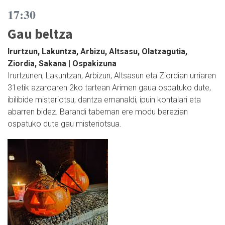
17:30
Gau beltza
Irurtzun, Lakuntza, Arbizu, Altsasu, Olatzagutia,
Ziordia, Sakana | Ospakizuna
Irurtzunen, Lakuntzan, Arbizun, Altsasun eta Ziordian urriaren
31etik azaroaren 2ko tartean Arimen gaua ospatuko dute,
ibilibide misteriotsu, dantza emanaldi, ipuin kontalari eta
abarren bidez. Barandi tabernan ere modu berezian
ospatuko dute gau misteriotsua.