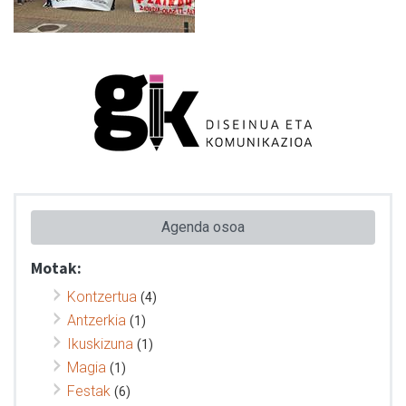
Agenda osoa
Motak:
Kontzertua
(4)
Antzerkia
(1)
Ikuskizuna
(1)
Magia
(1)
Festak
(6)