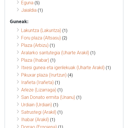
Eguna
(5)
Jaialdia
(1)
Guneak:
Lakuntza (Lakuntza)
(1)
Foru plaza (Altsasu)
(2)
Plaza (Arbizu)
(1)
Aralarko santutegia (Uharte Arakil)
(1)
Plaza (Ihabar)
(1)
Itxesi gunea eta igerilekuak (Uharte Arakil)
(1)
Pikuxar plaza (Irurtzun)
(4)
Irañeta (Irañeta)
(1)
Arleze (Lizarraga)
(1)
San Donato ermita (Unanu)
(1)
Urdiain (Urdiain)
(1)
Satrustegi (Arakil)
(1)
Ihabar (Arakil)
(1)
Dorrao (Ergoiena)
(1)