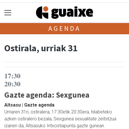
AGENDA
Ostirala, urriak 31
17:30
20:30
Gazte agenda: Sexgunea
Altsasu | Gazte agenda
Urriaren 31n, ostiralera, 17:30etik 20:30era, hilabeteko
azken ostiralero bezala, Sexgunea sexualitate zerbitzua
izanen da, Altsasuko Intxostiapunta gazte gunean.