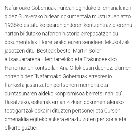
Nafarroako Gobernuak Iruñean egindako bi emanaldiren
bidez Gurs-erako bidean dokumentala mustu zuen atzo.
1936ko estatu kolpearen ondoren kontzentrazio-eremu
hartan bildutako nafarren historia errepasatzen du
dokumentalak. Horretarako euren senideen lekukotzak
jasotzen ditu. Besteak beste, Martin Soler
altsasuarrarena. Herritarrekiko eta Erakundeekiko
Harremanen kontseilari Ana Ollok esan duenez, ekimen
horren bidez “Nafarroako Gobernuak errepresio
frankista jasan zuten pertsonen memoria eta
duintasunaren aldeko konpromisoa berretsi nahi du”.
Bukatzeko, eskerrak eman zizkien dokumentalerako
testigantzak eskaini dituzten pertsonei eta Gursen
omenaldia egiteko aukera erraztu zuten pertsona eta
elkarte guztiei.