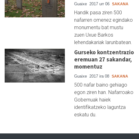
Guaixe
2017 urr 06
SAKANA
Handik pasa ziren 500
nafarren omenez egindako
monumentu bat mustu
zuen Uxue Barkos
lehendakariak larunbatean.
Gurseko kontzentrazio
eremuan 27 sakandar,
momentuz
Guaixe
2017 ira 08
SAKANA
500 nafar baino gehiago
egon ziren han. Nafarroako
Gobernuak haiek
identifikatzeko laguntza
eskatu du.