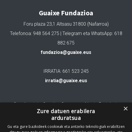
Guaixe Fundazioa
Foru plaza 23,1 Altsasu 31800 (Nafarroa)
Telefonoa: 948 564 275 | Telegram eta WhatsApp: 618
882 675
fundazioa@guaixe.eus
IRRATIA: 661 523 245
irratia@guaixe.eus
Gure lizentzia
: Creative Commons Aitortu Partekatu
×
Zure datuen erabilera
arduratsua
Codesyntaxek garatua
Gu eta gure bazkideek cookieak eta antzeko teknologiak erabiltzen