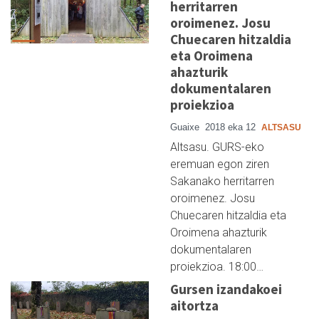
herritarren
oroimenez. Josu
Chuecaren hitzaldia
eta Oroimena
ahazturik
dokumentalaren
proiekzioa
Guaixe
2018 eka 12
ALTSASU
Altsasu. GURS-eko
eremuan egon ziren
Sakanako herritarren
oroimenez. Josu
Chuecaren hitzaldia eta
Oroimena ahazturik
dokumentalaren
proiekzioa. 18:00…
Gursen izandakoei
aitortza