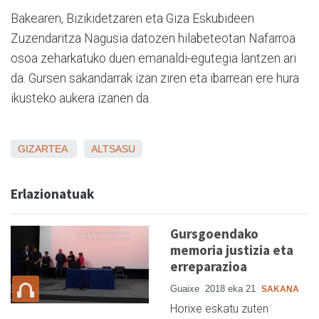
Bakearen, Bizikidetzaren eta Giza Eskubideen
Zuzendaritza Nagusia datozen hilabeteotan Nafarroa
osoa zeharkatuko duen emanaldi-egutegia lantzen ari
da. Gursen sakandarrak izan ziren eta ibarrean ere hura
ikusteko aukera izanen da.
GIZARTEA
ALTSASU
Erlazionatuak
Gursgoendako
memoria justizia eta
erreparazioa
Guaixe
2018 eka 21
SAKANA
Horixe eskatu zuten