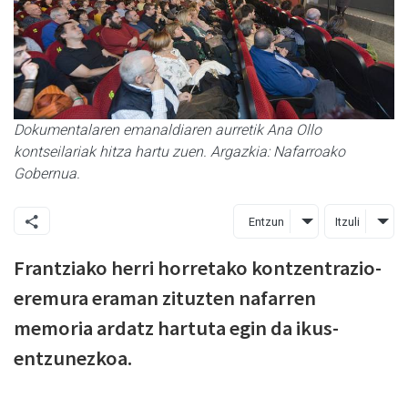
Dokumentalaren emanaldiaren aurretik Ana Ollo
kontseilariak hitza hartu zuen. Argazkia: Nafarroako
Gobernua.
Entzun
Itzuli
Frantziako herri horretako kontzentrazio-
eremura eraman zituzten nafarren
memoria ardatz hartuta egin da ikus-
entzunezkoa.