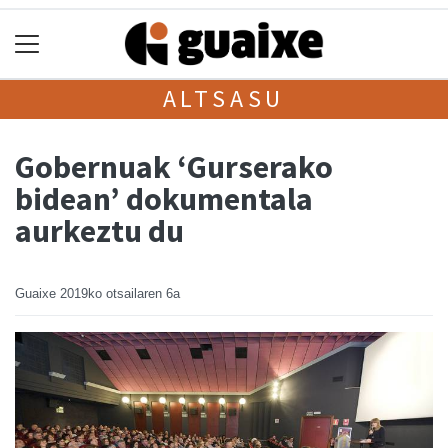
ALTSASU
Gobernuak ‘Gurserako
bidean’ dokumentala
aurkeztu du
Guaixe
2019ko otsailaren 6a