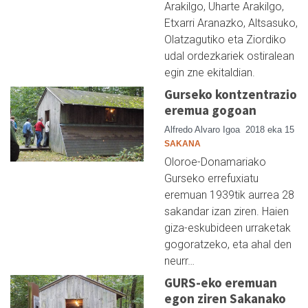
Arakilgo, Uharte Arakilgo,
Etxarri Aranazko, Altsasuko,
Olatzagutiko eta Ziordiko
udal ordezkariek ostiralean
egin zne ekitaldian.
Gurseko kontzentrazio
eremua gogoan
Alfredo Alvaro Igoa
2018 eka 15
SAKANA
Oloroe-Donamariako
Gurseko errefuxiatu
eremuan 1939tik aurrea 28
sakandar izan ziren. Haien
giza-eskubideen urraketak
gogoratzeko, eta ahal den
neurr…
GURS-eko eremuan
egon ziren Sakanako