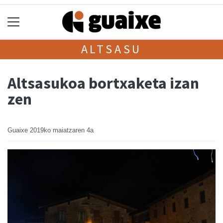
ALTSASU
Altsasukoa bortxaketa izan
zen
Guaixe
2019ko maiatzaren 4a