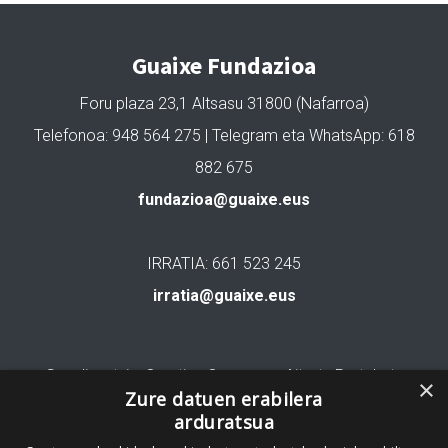
Guaixe Fundazioa
Foru plaza 23,1 Altsasu 31800 (Nafarroa)
Telefonoa: 948 564 275 | Telegram eta WhatsApp: 618
882 675
fundazioa@guaixe.eus
IRRATIA: 661 523 245
irratia@guaixe.eus
Gure lizentzia
: Creative Commons Aitortu Partekatu
×
Zure datuen erabilera
arduratsua
Codesyntaxek garatua