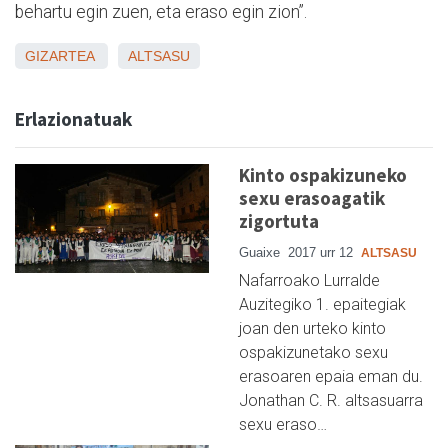
behartu egin zuen, eta eraso egin zion”.
GIZARTEA
ALTSASU
Erlazionatuak
Kinto ospakizuneko
sexu erasoagatik
zigortuta
Guaixe
2017 urr 12
ALTSASU
Nafarroako Lurralde
Auzitegiko 1. epaitegiak
joan den urteko kinto
ospakizunetako sexu
erasoaren epaia eman du.
Jonathan C. R. altsasuarra
sexu eraso…