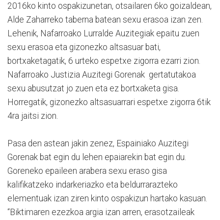
2016ko kinto ospakizunetan, otsailaren 6ko goizaldean,
Alde Zaharreko taberna batean sexu erasoa izan zen.
Lehenik, Nafarroako Lurralde Auzitegiak epaitu zuen
sexu erasoa eta gizonezko altsasuar bati,
bortxaketagatik, 6 urteko espetxe zigorra ezarri zion.
Nafarroako Justizia Auzitegi Gorenak gertatutakoa
sexu abusutzat jo zuen eta ez bortxaketa gisa.
Horregatik, gizonezko altsasuarrari espetxe zigorra 6tik
4ra jaitsi zion.
Pasa den astean jakin zenez, Espainiako Auzitegi
Gorenak bat egin du lehen epaiarekin bat egin du.
Goreneko epaileen arabera sexu eraso gisa
kalifikatzeko indarkeriazko eta beldurrarazteko
elementuak izan ziren kinto ospakizun hartako kasuan.
“Biktimaren ezezkoa argia izan arren, erasotzaileak