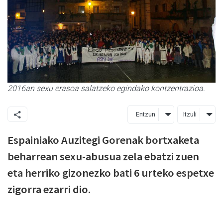
2016an sexu erasoa salatzeko egindako kontzentrazioa.
Entzun
Itzuli
Espainiako Auzitegi Gorenak bortxaketa
beharrean sexu-abusua zela ebatzi zuen
eta herriko gizonezko bati 6 urteko espetxe
zigorra ezarri dio.