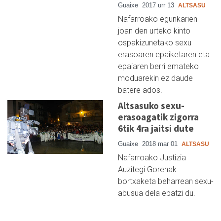
Guaixe
2017 urr 13
ALTSASU
Nafarroako egunkarien
joan den urteko kinto
ospakizunetako sexu
erasoaren epaiketaren eta
epaiaren berri emateko
moduarekin ez daude
batere ados.
Altsasuko sexu-
erasoagatik zigorra
6tik 4ra jaitsi dute
Guaixe
2018 mar 01
ALTSASU
Nafarroako Justizia
Auzitegi Gorenak
bortxaketa beharrean sexu-
abusua dela ebatzi du.