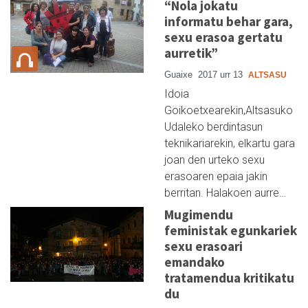
“Nola jokatu
informatu behar gara,
sexu erasoa gertatu
aurretik”
Guaixe
2017 urr 13
ALTSASU
Idoia
Goikoetxearekin,Altsasuko
Udaleko berdintasun
teknikariarekin, elkartu gara
joan den urteko sexu
erasoaren epaia jakin
berritan. Halakoen aurre…
Mugimendu
feministak egunkariek
sexu erasoari
emandako
tratamendua kritikatu
du