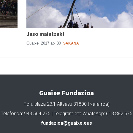
Jaso maiatzak!
Guaixe
2017 api 30
SAKANA
Guaixe Fundazioa
Foru plaza 23,1 Altsasu 31800 (Nafarroa)
Telefonoa: 948 564 275 | Telegram eta WhatsApp: 618 882 675
fundazioa@guaixe.eus