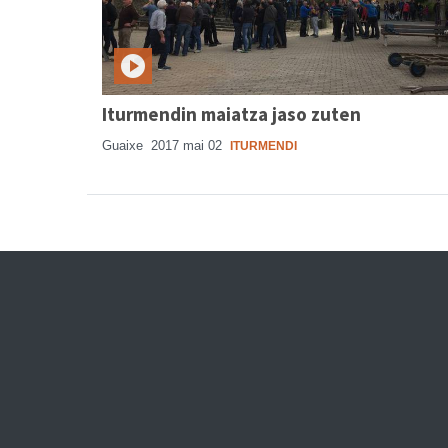
Iturmendin maiatza jaso zuten
Guaixe
2017 mai 02
ITURMENDI