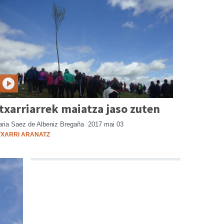
txarriarrek maiatza jaso zuten
ria Saez de Albeniz Bregaña
2017 mai 03
TXARRI ARANATZ