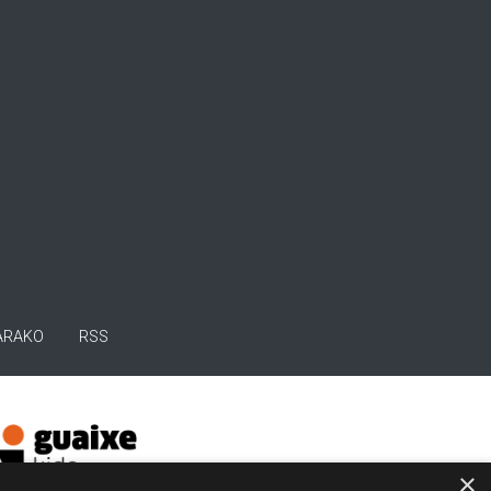
ARAKO
RSS
×