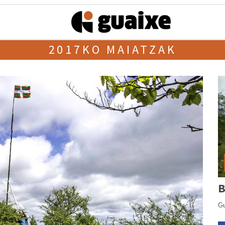
2017KO MAIATZAK
B
G