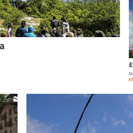
za
E
Ma
E