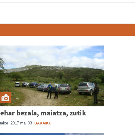
ehar bezala, maiatza, zutik
uaixe
2017 mai 03
BAKAIKU