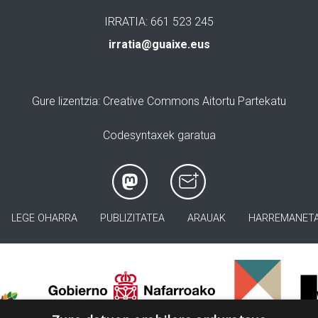
IRRATIA: 661 523 245
irratia@guaixe.eus
Gure lizentzia
: Creative Commons Aitortu Partekatu
Codesyntaxek garatua
LEGE OHARRA
PUBLIZITATEA
ARAUAK
HARREMANET
>