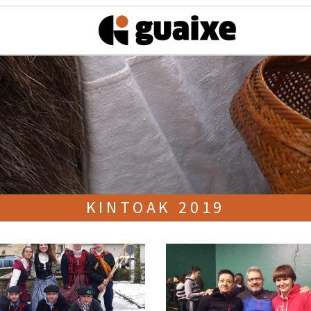
KINTOAK 2019