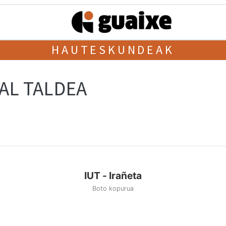
HAUTESKUNDEAK
AL TALDEA
IUT - Irañeta
Boto kopurua