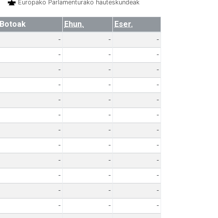
Europako Parlamenturako hauteskundeak
Botoak
Ehun.
Eser.
-
-
-
-
-
-
-
-
-
-
-
-
-
-
-
-
-
-
-
-
-
-
-
-
-
-
-
-
-
-
-
-
-
-
-
-