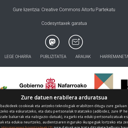
Gure lizentzia
: Creative Commons Aitortu Partekatu
Codesyntaxek garatua
LEGE OHARRA
PUBLIZITATEA
ARAUAK
HARREMANET
>
Zure datuen erabilera arduratsua
 bazkideek cookieak eta antzeko teknologiak erabiltzen ditugu zure gailuan
zeko eta eskuratzeko, eta datu pertsonalak tratatzeko (adibidez, zure IP he
tzaile bakarrak eta nabigazio-datuak), iragarki eta eduki pertsonalizatuak e
iak eta edukia neurtzeko, audientziaren inguruko ikuspegiak lortzeko eta ze
.
Hirugarrenen hornitzaileek (3)
zure datuak ere trata ditzakete helburu hau