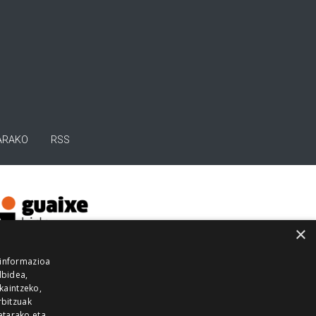
ARAKO
RSS
×
 informazioa
lbidea,
skaintzeko,
rbitzuak
etarako eta