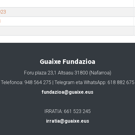
023
3
Guaixe Fundazioa
Foru plaza 23,1 Altsasu 31800 (Nafarroa)
Telefonoa: 948 564 275 | Telegram eta WhatsApp: 618 882 675
fundazioa@guaixe.eus
IRRATIA: 661 523 245
irratia@guaixe.eus