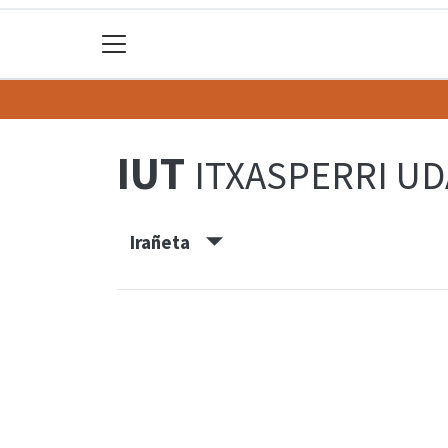
IUT
ITXASPERRI UD
Irañeta