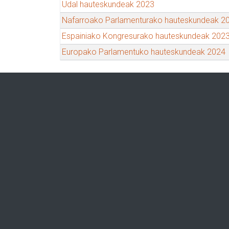
Udal hauteskundeak 2023
Nafarroako Parlamenturako hauteskundeak 2
Espainiako Kongresurako hauteskundeak 202
Europako Parlamentuko hauteskundeak 2024