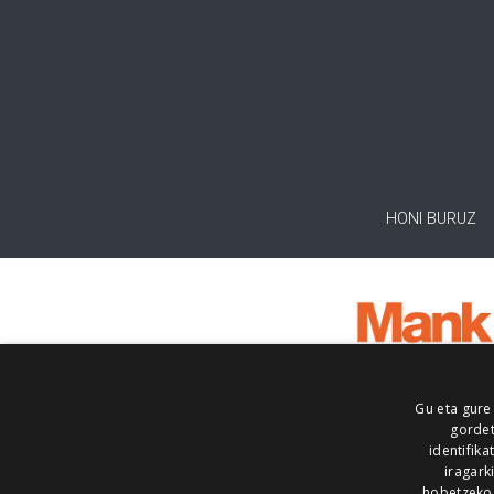
HONI BURUZ
Gu eta gure
gordet
identifika
iragark
hobetzeko