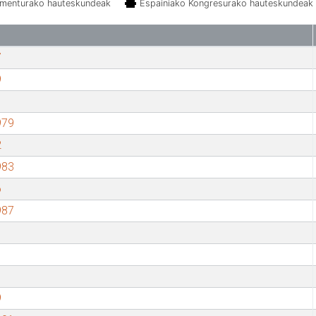
amenturako hauteskundeak
Espainiako Kongresurako hauteskundeak
7
9
979
2
983
6
987
9