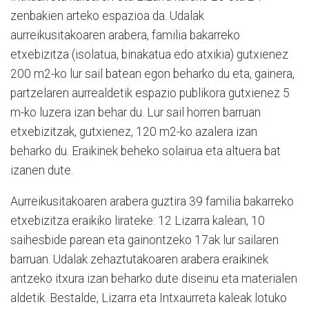
zenbakien arteko espazioa da. Udalak
aurreikusitakoaren arabera, familia bakarreko
etxebizitza (isolatua, binakatua edo atxikia) gutxienez
200 m2-ko lur sail batean egon beharko du eta, gainera,
partzelaren aurrealdetik espazio publikora gutxienez 5
m-ko luzera izan behar du. Lur sail horren barruan
etxebizitzak, gutxienez, 120 m2-ko azalera izan
beharko du. Eraikinek beheko solairua eta altuera bat
izanen dute.
Aurreikusitakoaren arabera guztira 39 familia bakarreko
etxebizitza eraikiko lirateke: 12 Lizarra kalean, 10
saihesbide parean eta gainontzeko 17ak lur sailaren
barruan. Udalak zehaztutakoaren arabera eraikinek
antzeko itxura izan beharko dute diseinu eta materialen
aldetik. Bestalde, Lizarra eta Intxaurreta kaleak lotuko