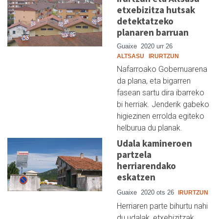
etxebizitza hutsak
detektatzeko
planaren barruan
Guaixe
2020 urr 26
ALTSASU
IRURTZUN
Nafarroako Gobernuarena
da plana, eta bigarren
fasean sartu dira ibarreko
bi herriak. Jenderik gabeko
higiezinen errolda egiteko
helburua du planak.
Udala kamineroen
partzela
herriarendako
eskatzen
Guaixe
2020 ots 26
IRURTZUN
Herriaren parte bihurtu nahi
du udalak, etxebizitzak,