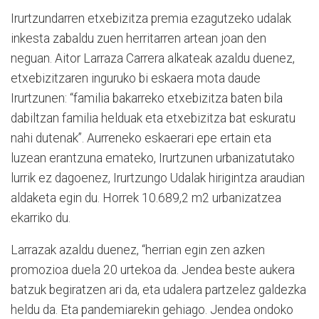
Irurtzundarren etxebizitza premia ezagutzeko udalak
inkesta zabaldu zuen herritarren artean joan den
neguan. Aitor Larraza Carrera alkateak azaldu duenez,
etxebizitzaren inguruko bi eskaera mota daude
Irurtzunen: “familia bakarreko etxebizitza baten bila
dabiltzan familia helduak eta etxebizitza bat eskuratu
nahi dutenak”. Aurreneko eskaerari epe ertain eta
luzean erantzuna emateko, Irurtzunen urbanizatutako
lurrik ez dagoenez, Irurtzungo Udalak hirigintza araudian
aldaketa egin du. Horrek 10.689,2 m2 urbanizatzea
ekarriko du.
Larrazak azaldu duenez, “herrian egin zen azken
promozioa duela 20 urtekoa da. Jendea beste aukera
batzuk begiratzen ari da, eta udalera partzelez galdezka
heldu da. Eta pandemiarekin gehiago. Jendea ondoko