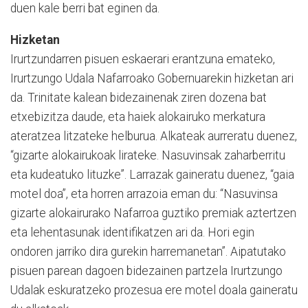
duen kale berri bat eginen da.
Hizketan
Irurtzundarren pisuen eskaerari erantzuna emateko,
Irurtzungo Udala Nafarroako Gobernuarekin hizketan ari
da. Trinitate kalean bidezainenak ziren dozena bat
etxebizitza daude, eta haiek alokairuko merkatura
ateratzea litzateke helburua. Alkateak aurreratu duenez,
“gizarte alokairukoak lirateke. Nasuvinsak zaharberritu
eta kudeatuko lituzke”. Larrazak gaineratu duenez, “gaia
motel doa”, eta horren arrazoia eman du: “Nasuvinsa
gizarte alokairurako Nafarroa guztiko premiak aztertzen
eta lehentasunak identifikatzen ari da. Hori egin
ondoren jarriko dira gurekin harremanetan”. Aipatutako
pisuen parean dagoen bidezainen partzela Irurtzungo
Udalak eskuratzeko prozesua ere motel doala gaineratu