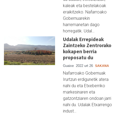
kaleak eta bestelakoak
eraikitzeko. Nafarroako
Gobernuarekin
harremanetan dago
horregatik. Udal…
Udalak Errepideak
Zaintzeko Zentrorako
kokapen berria
proposatu du
Guaixe
2022 urt 26
SAKANA
Nafarroako Gobernuak
Irurtzun erdigunetik atera
nahi du eta Etxeberriko
markesinaren eta
gatzontziaren ondoan jarri
nahi du. Udalak Etxarrengo
indust…