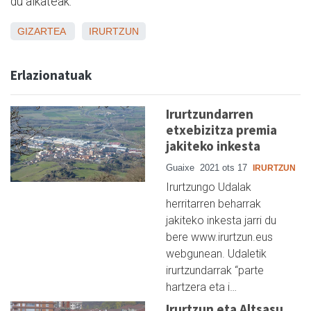
du alkateak.
GIZARTEA
IRURTZUN
Erlazionatuak
Irurtzundarren
etxebizitza premia
jakiteko inkesta
Guaixe
2021 ots 17
IRURTZUN
Irurtzungo Udalak
herritarren beharrak
jakiteko inkesta jarri du
bere www.irurtzun.eus
webgunean. Udaletik
irurtzundarrak “parte
hartzera eta i…
Irurtzun eta Altsasu