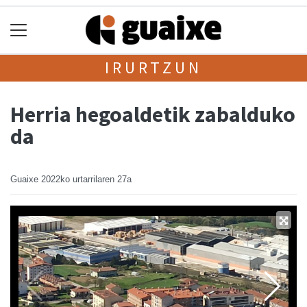
IRURTZUN
Herria hegoaldetik zabalduko
da
Guaixe
2022ko urtarrilaren 27a