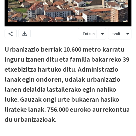
Entzun
Itzuli
Urbanizazio berriak 10.600 metro karratu
inguru izanen ditu eta familia bakarreko 39
etxebizitza hartuko ditu. Administrazio
lanak egin ondoren, udalak urbanizazio
lanen deialdia lastailerako egin nahiko
luke. Gauzak ongi urte bukaeran hasiko
lirateke lanak. 756.000 euroko aurrekontua
du urbanizazioak.