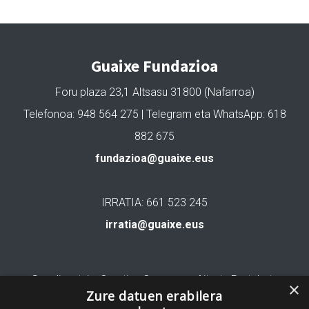
Guaixe Fundazioa
Foru plaza 23,1 Altsasu 31800 (Nafarroa)
Telefonoa: 948 564 275 | Telegram eta WhatsApp: 618
882 675
fundazioa@guaixe.eus
IRRATIA: 661 523 245
irratia@guaixe.eus
Gure lizentzia
: Creative Commons Aitortu Partekatu
×
Zure datuen erabilera