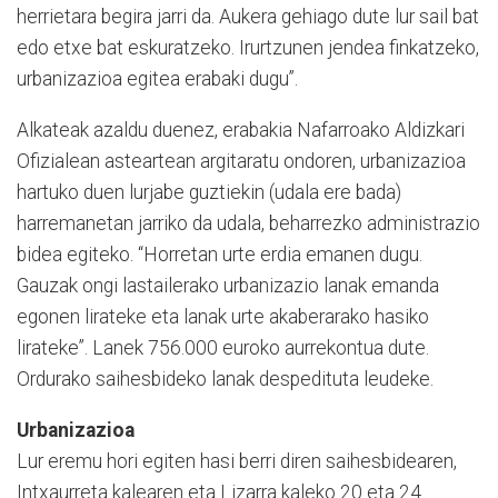
herrietara begira jarri da. Aukera gehiago dute lur sail bat
edo etxe bat eskuratzeko. Irurtzunen jendea finkatzeko,
urbanizazioa egitea erabaki dugu”.
Alkateak azaldu duenez, erabakia Nafarroako Aldizkari
Ofizialean asteartean argitaratu ondoren, urbanizazioa
hartuko duen lurjabe guztiekin (udala ere bada)
harremanetan jarriko da udala, beharrezko administrazio
bidea egiteko. “Horretan urte erdia emanen dugu.
Gauzak ongi lastailerako urbanizazio lanak emanda
egonen lirateke eta lanak urte akaberarako hasiko
lirateke”. Lanek 756.000 euroko aurrekontua dute.
Ordurako saihesbideko lanak despedituta leudeke.
Urbanizazioa
Lur eremu hori egiten hasi berri diren saihesbidearen,
Intxaurreta kalearen eta Lizarra kaleko 20 eta 24