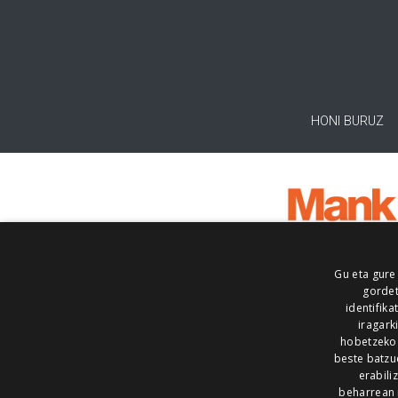
HONI BURUZ
Gu eta gure
gordet
identifika
iragark
hobetzeko
beste batzu
erabili
beharrean 