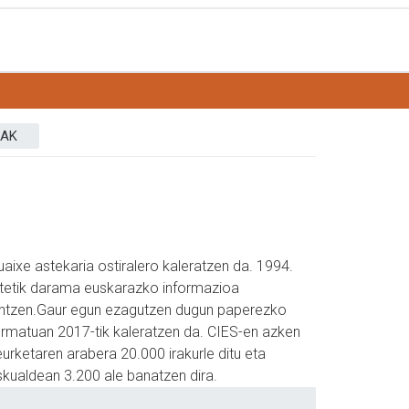
SAK
aixe astekaria ostiralero kaleratzen da. 1994.
rtetik darama euskarazko informazioa
antzen.Gaur egun ezagutzen dugun paperezko
ormatuan 2017-tik kaleratzen da. CIES-en azken
urketaren arabera 20.000 irakurle ditu eta
skualdean 3.200 ale banatzen dira.