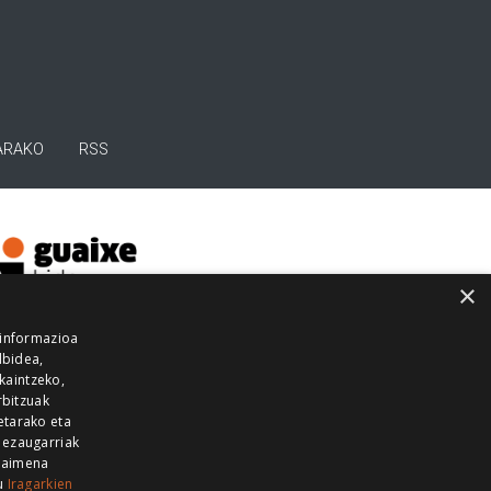
ARAKO
RSS
×
 informazioa
lbidea,
skaintzeko,
rbitzuak
etarako eta
 ezaugarriak
 baimena
zu
Iragarkien