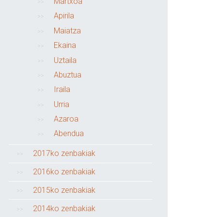
Martxoa
Apirila
Maiatza
Ekaina
Uztaila
Abuztua
Iraila
Urria
Azaroa
Abendua
2017ko zenbakiak
2016ko zenbakiak
2015ko zenbakiak
2014ko zenbakiak