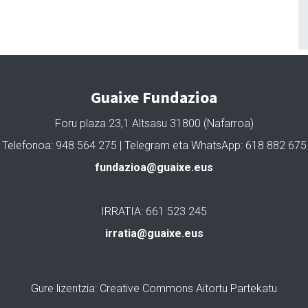
Guaixe Fundazioa
Foru plaza 23,1 Altsasu 31800 (Nafarroa)
Telefonoa: 948 564 275 | Telegram eta WhatsApp: 618 882 675
fundazioa@guaixe.eus
IRRATIA: 661 523 245
irratia@guaixe.eus
Gure lizentzia
: Creative Commons Aitortu Partekatu