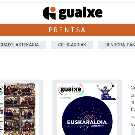
PRENTSA
GUAIXE ASTEKARIA
GEHIGARRIAK
DENBORA-PA
Gu
u
l
f
ne
e