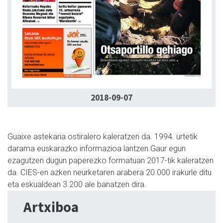
2018-09-07
Guaixe astekaria ostiralero kaleratzen da. 1994. urtetik
darama euskarazko informazioa lantzen.Gaur egun
ezagutzen dugun paperezko formatuan 2017-tik kaleratzen
da. CIES-en azken neurketaren arabera 20.000 irakurle ditu
eta eskualdean 3.200 ale banatzen dira.
Artxiboa