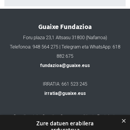
Guaixe Fundazioa
Foru plaza 23,1 Altsasu 31800 (Nafarroa)
Telefonoa: 948 564 275 | Telegram eta WhatsApp: 618
882 675
fundazioa@guaixe.eus
IRRATIA: 661 523 245
irratia@guaixe.eus
Gure lizentzia
: Creative Commons Aitortu Partekatu
×
Zure datuen erabilera