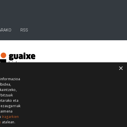
ARAKO
RSS
×
 informazioa
lbidea,
skaintzeko,
rbitzuak
etarako eta
 ezaugarriak
 baimena
zu
Iragarkien
k
atalean.
EITIA GUKA
AZKOITIA GUKA
BARRENA