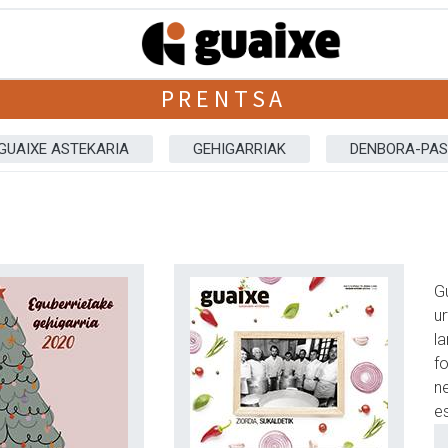
PRENTSA
GUAIXE ASTEKARIA
GEHIGARRIAK
DENBORA-PA
Gu
u
l
f
ne
e