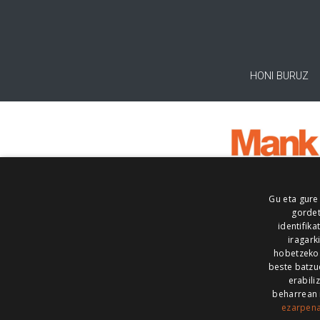
HONI BURUZ
Gu eta gure
gordet
identifika
iragark
hobetzeko
beste batzu
erabili
beharrean 
ezarpen
AIARALDEA
AIKOR
AIURRI
ALEA