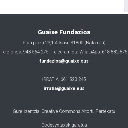
Guaixe Fundazioa
Foru plaza 23,1 Altsasu 31800 (Nafarroa)
Telefonoa: 948 564 275 | Telegram eta WhatsApp: 618 882 675
fundazioa@guaixe.eus
IRRATIA: 661 523 245
irratia@guaixe.eus
Gure lizentzia
: Creative Commons Aitortu Partekatu
Codesyntaxek garatua