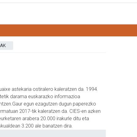
SAK
aixe astekaria ostiralero kaleratzen da. 1994.
rtetik darama euskarazko informazioa
antzen.Gaur egun ezagutzen dugun paperezko
ormatuan 2017-tik kaleratzen da. CIES-en azken
urketaren arabera 20.000 irakurle ditu eta
skualdean 3.200 ale banatzen dira.