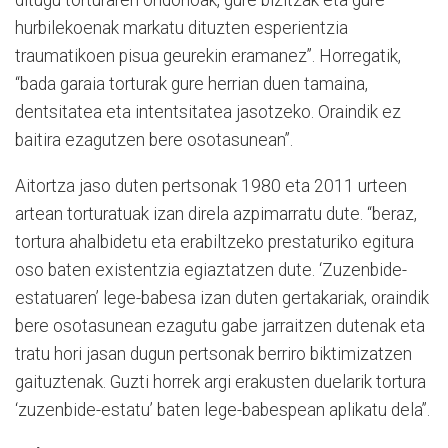
ditugu torturaren ondorioak, gure bizitzak eta gure
hurbilekoenak markatu dituzten esperientzia
traumatikoen pisua geurekin eramanez”. Horregatik,
“bada garaia torturak gure herrian duen tamaina,
dentsitatea eta intentsitatea jasotzeko. Oraindik ez
baitira ezagutzen bere osotasunean”.
Aitortza jaso duten pertsonak 1980 eta 2011 urteen
artean torturatuak izan direla azpimarratu dute. “beraz,
tortura ahalbidetu eta erabiltzeko prestaturiko egitura
oso baten existentzia egiaztatzen dute. ‘Zuzenbide-
estatuaren’ lege-babesa izan duten gertakariak, oraindik
bere osotasunean ezagutu gabe jarraitzen dutenak eta
tratu hori jasan dugun pertsonak berriro biktimizatzen
gaituztenak. Guzti horrek argi erakusten duelarik tortura
‘zuzenbide-estatu’ baten lege-babespean aplikatu dela”.