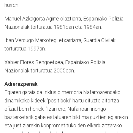
hurren.
Manuel Azkagorta Agirre olaztiarra, Espainiako Polizia
Nazionalak torturatua 1981ean eta 1984an.
Iban Verdugo Markotegi etxarriarra, Guardia Civilak
torturatua 1997an.
Xabier Flores Bengoetxea, Espainiako Polizia
Nazionalak torturatua 2005ean.
Adierazpenak
Egiaren garaia da Inklusio memoria Nafarroarendako
dinamikako kideek “positiboki” hartu dituzte aitortza
ofizial berri horiek. “Izan ere, Nafarroan inongo
bazterketarik gabe estatuaren biktima guztien egiarekin
eta justiziarekin konprometituko den elkarbizitzarako