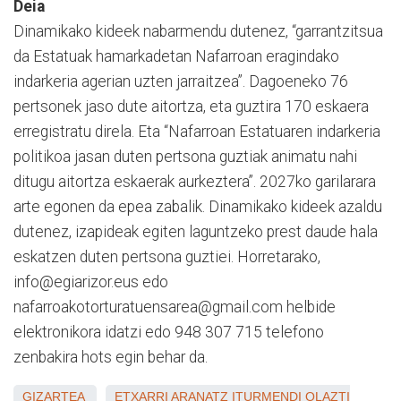
Deia
Dinamikako kideek nabarmendu dutenez, “garrantzitsua
da Estatuak hamarkadetan Nafarroan eragindako
indarkeria agerian uzten jarraitzea”. Dagoeneko 76
pertsonek jaso dute aitortza, eta guztira 170 eskaera
erregistratu direla. Eta “Nafarroan Estatuaren indarkeria
politikoa jasan duten pertsona guztiak animatu nahi
ditugu aitortza eskaerak aurkeztera”. 2027ko garilarara
arte egonen da epea zabalik. Dinamikako kideek azaldu
dutenez, izapideak egiten laguntzeko prest daude hala
eskatzen duten pertsona guztiei. Horretarako,
info@egiarizor.eus edo
nafarroakotorturatuensarea@gmail.com helbide
elektronikora idatzi edo 948 307 715 telefono
zenbakira hots egin behar da.
GIZARTEA
ETXARRI ARANATZ
ITURMENDI
OLAZTI