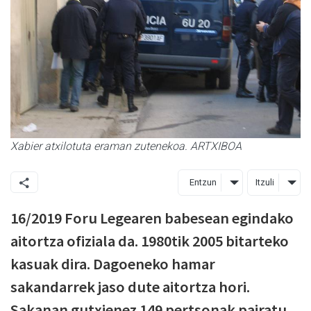
Xabier atxilotuta eraman zutenekoa. ARTXIBOA
Entzun
Itzuli
16/2019 Foru Legearen babesean egindako
aitortza ofiziala da. 1980tik 2005 bitarteko
kasuak dira. Dagoeneko hamar
sakandarrek jaso dute aitortza hori.
Sakanan gutxienez 149 pertsonak pairatu