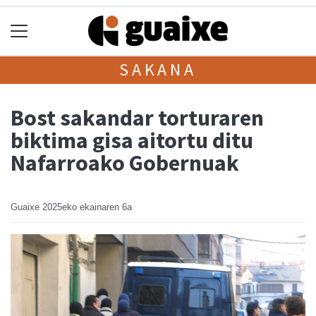
SAKANA
Bost sakandar torturaren
biktima gisa aitortu ditu
Nafarroako Gobernuak
Guaixe
2025eko ekainaren 6a