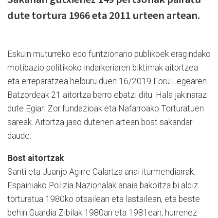
dute tortura 1966 eta 2011 urteen artean.
Eskuin muturreko edo funtzionario publikoek eragindako
motibazio politikoko indarkeriaren biktimak aitortzea
eta erreparatzea helburu duen 16/2019 Foru Legearen
Batzordeak 21 aitortza berro ebatzi ditu. Hala jakinarazi
dute Egiari Zor fundazioak eta Nafarroako Torturatuen
sareak. Aitortza jaso dutenen artean bost sakandar
daude.
Bost aitortzak
Santi eta Juanjo Agirre Galartza anai iturmendiarrak.
Espainiako Polizia Nazionalak anaia bakoitza bi aldiz
torturatua 1980ko otsailean eta lastailean, eta beste
behin Guardia Zibilak 1980an eta 1981ean, hurrenez