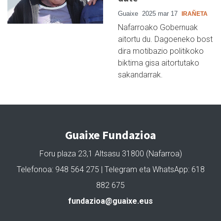
Guaixe
2025 mar 17
IRAÑETA
Nafarroako Gobernuak
aitortu du. Dagoeneko bost
dira motibazio politikoko
biktima gisa aitortutako
sakandarrak.
Guaixe Fundazioa
Foru plaza 23,1 Altsasu 31800 (Nafarroa)
Telefonoa: 948 564 275 | Telegram eta WhatsApp: 618
882 675
fundazioa@guaixe.eus