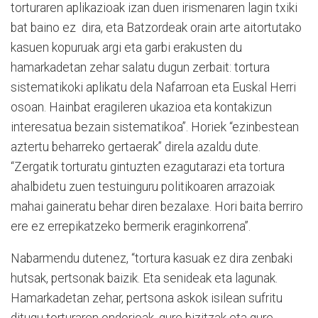
torturaren aplikazioak izan duen irismenaren lagin txiki
bat baino ez dira, eta Batzordeak orain arte aitortutako
kasuen kopuruak argi eta garbi erakusten du
hamarkadetan zehar salatu dugun zerbait: tortura
sistematikoki aplikatu dela Nafarroan eta Euskal Herri
osoan. Hainbat eragileren ukazioa eta kontakizun
interesatua bezain sistematikoa”. Horiek “ezinbestean
aztertu beharreko gertaerak” direla azaldu dute.
“Zergatik torturatu gintuzten ezagutarazi eta tortura
ahalbidetu zuen testuinguru politikoaren arrazoiak
mahai gaineratu behar diren bezalaxe. Hori baita berriro
ere ez errepikatzeko bermerik eraginkorrena”.
Nabarmendu dutenez, “tortura kasuak ez dira zenbaki
hutsak, pertsonak baizik. Eta senideak eta lagunak.
Hamarkadetan zehar, pertsona askok isilean sufritu