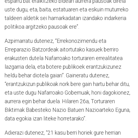
esparru bat eraikitzeko bidean aurrera pausoak direla
uste dugu, eta, baita, estatuaren eta eskuin muturreko
taldeen aldetik sei hamarkadatan izandako indarkeria
politikoa argitzeko pausoak ere”.
Azpimarratu dutenez, “Errekonozimendu eta
Erreparazio Batzordeak aitortutako kasuek berriro
erakusten dutela Nafarroako torturaren errealitatea
lazgarria dela, eta botere publikoek erantzukizunez
heldu behar diotela gaiari”. Gaineratu dutenez,
“erantzukizun publikoak nork bere gain hartu behar ditu,
eta uste dugu Nafarroako Gobernuak, honi dagokionez,
aurrera egin behar duela. Hilaren 26a, Torturaren
Biktimak Babesteko Nazio Batuen Nazioarteko Eguna,
data egokia izan liteke horretarako”.
Adierazi dutenez, “21 kasu berri horiek gure herrian