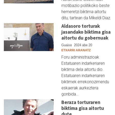
motibazio politikoko beste
hemeretzi biktima aitortu
ditu; tartean da Mikeldi Diaz.
Aldasoro torturak
jasandako biktima gisa
aitortu du gobernuak
Guaixe
2024 abe 20
ETXARRI ARANATZ
Foru administrazioak
Estatuaren indarkeriaren
biktima dela aitortu dio.
Estatuaren indarkeriaren
biktimek errekonozimendu
eskaerak aurkeztera
gonbida…
Beraza torturaren
biktima gisa aitortu
dute