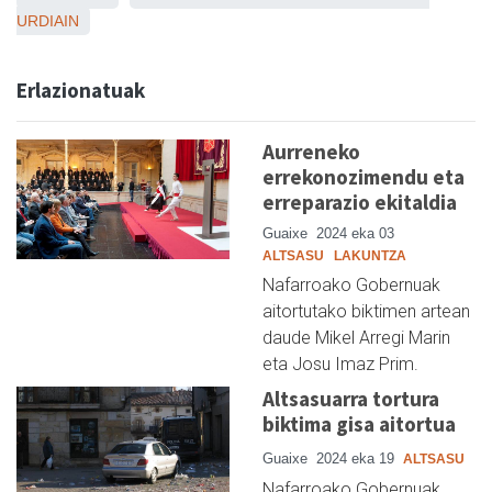
URDIAIN
Erlazionatuak
Aurreneko
errekonozimendu eta
erreparazio ekitaldia
Guaixe
2024 eka 03
ALTSASU
LAKUNTZA
Nafarroako Gobernuak
aitortutako biktimen artean
daude Mikel Arregi Marin
eta Josu Imaz Prim.
Altsasuarra tortura
biktima gisa aitortua
Guaixe
2024 eka 19
ALTSASU
Nafarroako Gobernuak