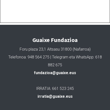
Guaixe Fundazioa
Foru plaza 23,1 Altsasu 31800 (Nafarroa)
Telefonoa: 948 564 275 | Telegram eta WhatsApp: 618
882 675
fundazioa@guaixe.eus
IRRATIA: 661 523 245
irratia@guaixe.eus