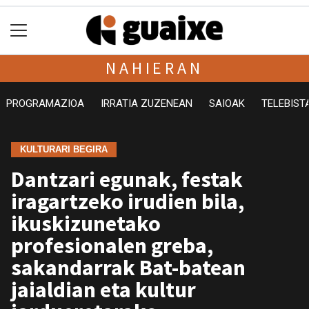
NAHIERAN
PROGRAMAZIOA
IRRATIA ZUZENEAN
SAIOAK
TELEBIST
KULTURARI BEGIRA
Dantzari egunak, festak
iragartzeko irudien bila,
ikuskizunetako
profesionalen greba,
sakandarrak Bat-batean
jaialdian eta kultur