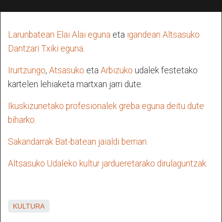
Larunbatean Elai Alai eguna
eta
igandean Altsasuko
Dantzari Txiki eguna
.
Irurtzungo
,
Atsasuko
eta
Arbizuko
udalek festetako
kartelen lehiaketa martxan jarri dute.
Ikuskizunetako profesionalek greba eguna deitu dute
biharko.
Sakandarrak Bat-batean jaialdi berrian.
Altsasuko Udaleko kultur jardueretarako dirulaguntzak.
KULTURA