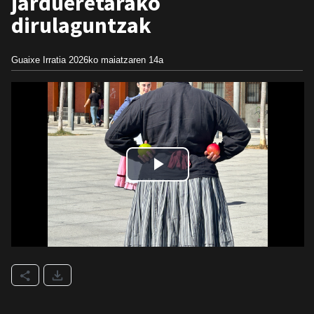
jardueretarako
dirulaguntzak
Guaixe Irratia
2026ko maiatzaren 14a