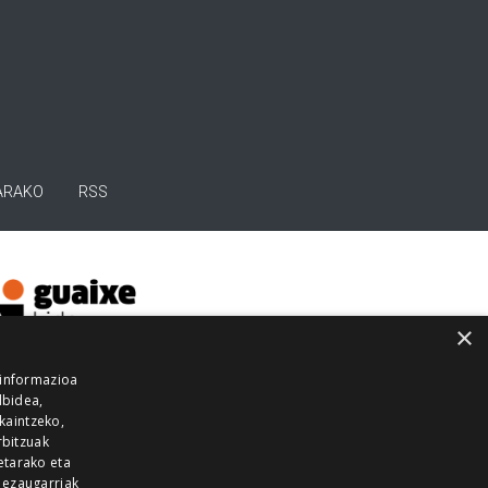
ARAKO
RSS
×
 informazioa
lbidea,
skaintzeko,
rbitzuak
etarako eta
 ezaugarriak