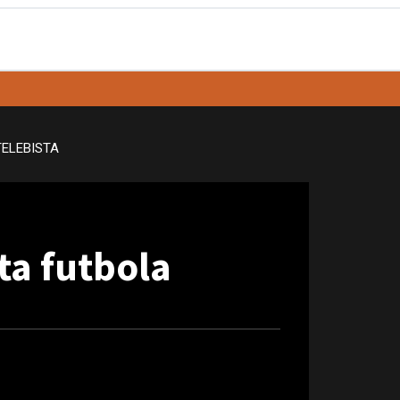
TELEBISTA
eta futbola