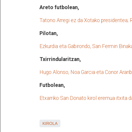
Areto futbolean,
Tatono Arregi ez da Xotako presidentea;
Pilotan,
Ezkurdia eta Gabirondo, San Fermin Binaka
Txirrindularitzan,
Hugo Alonso, Noa Garcia eta Conor Aranbu
Futbolean,
Etxarriko San Donato kirol eremua itxita 
KIROLA