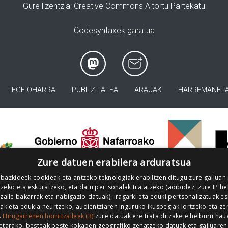
Gure lizentzia
: Creative Commons Aitortu Partekatu
Codesyntaxek garatua
LEGE OHARRA
PUBLIZITATEA
ARAUAK
HARREMANET
>
Zure datuen erabilera arduratsua
 bazkideek cookieak eta antzeko teknologiak erabiltzen ditugu zure gailuan
zeko eta eskuratzeko, eta datu pertsonalak tratatzeko (adibidez, zure IP he
tzaile bakarrak eta nabigazio-datuak), iragarki eta eduki pertsonalizatuak e
iak eta edukia neurtzeko, audientziaren inguruko ikuspegiak lortzeko eta ze
.
Hirugarrenen hornitzaileek (3)
zure datuak ere trata ditzakete helburu hau
etarako, besteak beste kokapen geografiko zehatzeko datuak eta gailuaren