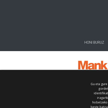
HONI BURUZ
Gu eta gure
gordet
identifika
iragark
hobetzeko
beste batzu