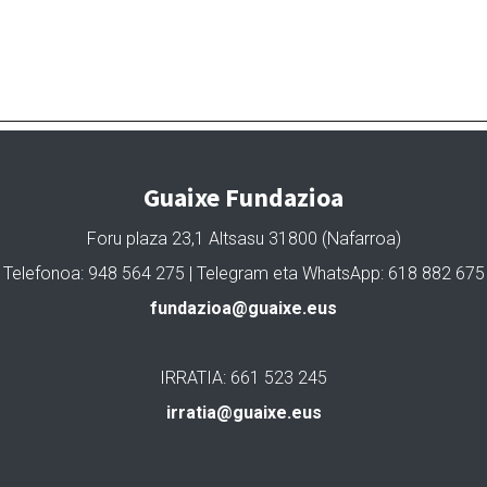
Guaixe Fundazioa
Foru plaza 23,1 Altsasu 31800 (Nafarroa)
Telefonoa: 948 564 275 | Telegram eta WhatsApp: 618 882 675
fundazioa@guaixe.eus
IRRATIA: 661 523 245
irratia@guaixe.eus