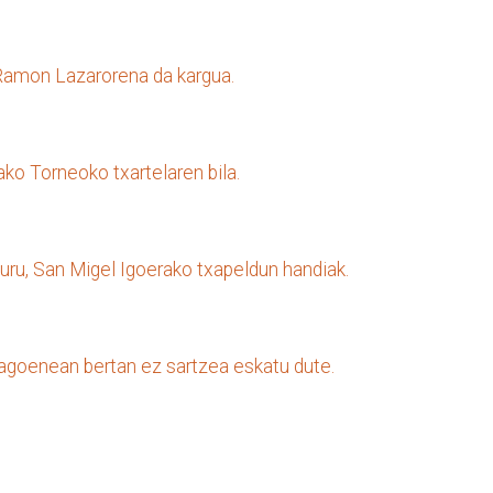
 Ramon Lazarorena da kargua.
ko Torneoko txartelaren bila.
ru, San Migel Igoerako txapeldun handiak.
dagoenean bertan ez sartzea eskatu dute.