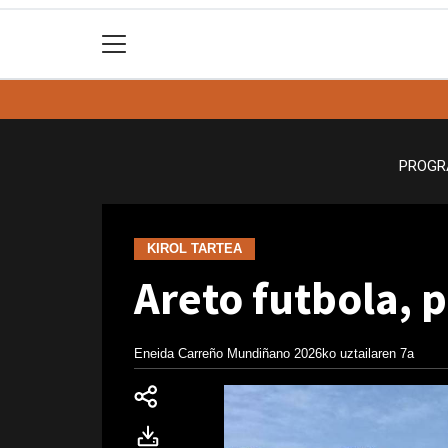
PROGR
KIROL TARTEA
Areto futbola, p
Eneida Carreño Mundiñano
2026ko uztailaren 7a