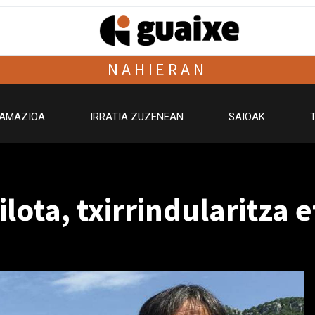
NAHIERAN
AMAZIOA
IRRATIA ZUZENEAN
SAIOAK
ilota, txirrindularitza 