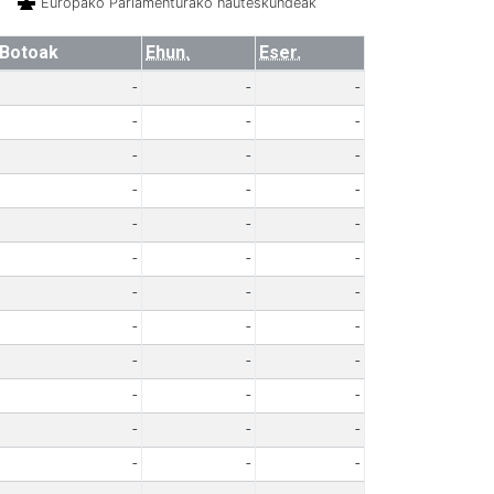
Europako Parlamenturako hauteskundeak
Botoak
Ehun.
Eser.
-
-
-
-
-
-
-
-
-
-
-
-
-
-
-
-
-
-
-
-
-
-
-
-
-
-
-
-
-
-
-
-
-
-
-
-