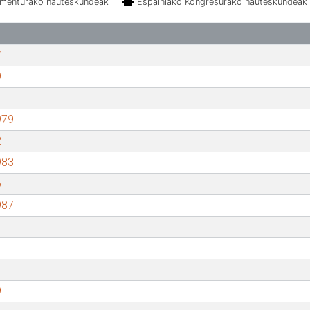
amenturako hauteskundeak
Espainiako Kongresurako hauteskundeak
7
9
979
2
983
6
987
9