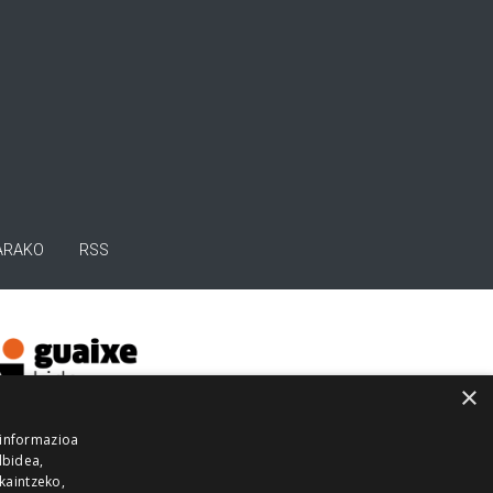
ARAKO
RSS
×
 informazioa
lbidea,
skaintzeko,