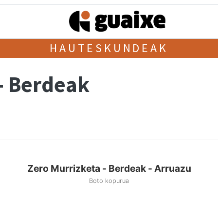
HAUTESKUNDEAK
- Berdeak
Zero Murrizketa - Berdeak - Arruazu
Boto kopurua