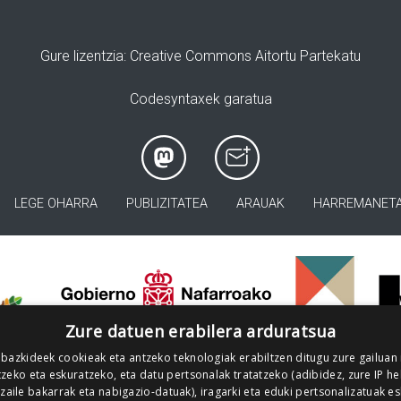
Gure lizentzia
: Creative Commons Aitortu Partekatu
Codesyntaxek garatua
LEGE OHARRA
PUBLIZITATEA
ARAUAK
HARREMANET
>
Zure datuen erabilera arduratsua
 bazkideek cookieak eta antzeko teknologiak erabiltzen ditugu zure gailuan
zeko eta eskuratzeko, eta datu pertsonalak tratatzeko (adibidez, zure IP he
tzaile bakarrak eta nabigazio-datuak), iragarki eta eduki pertsonalizatuak e