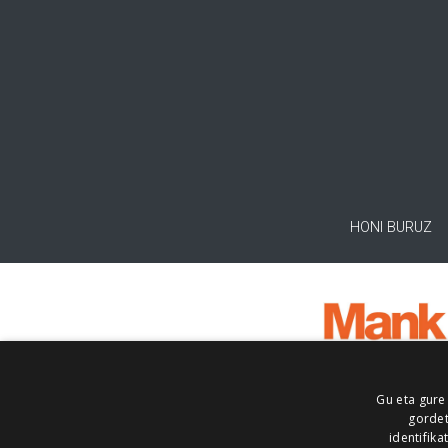
HONI BURUZ
Gu eta gure
gordet
identifika