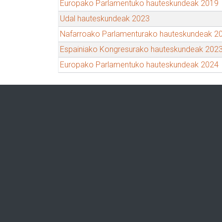
Europako Parlamentuko hauteskundeak 2019
Udal hauteskundeak 2023
Nafarroako Parlamenturako hauteskundeak 2
Espainiako Kongresurako hauteskundeak 202
Europako Parlamentuko hauteskundeak 2024