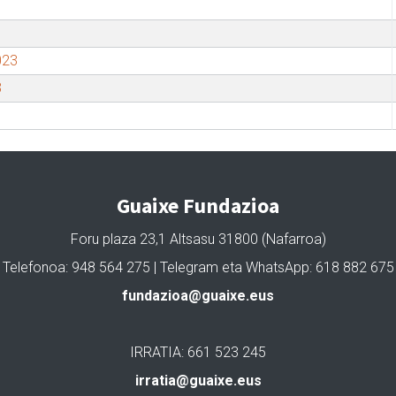
023
3
Guaixe Fundazioa
Foru plaza 23,1 Altsasu 31800 (Nafarroa)
Telefonoa: 948 564 275 | Telegram eta WhatsApp: 618 882 675
fundazioa@guaixe.eus
IRRATIA: 661 523 245
irratia@guaixe.eus