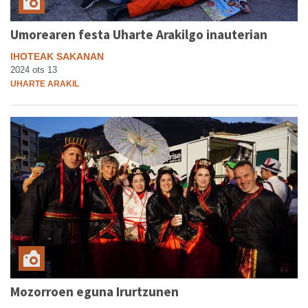
Umorearen festa Uharte Arakilgo inauterian
IHOTEAK SAKANAN
2024 ots 13
UHARTE ARAKIL
Mozorroen eguna Irurtzunen