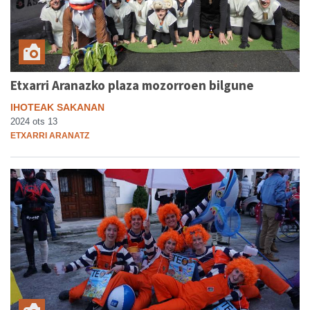
Etxarri Aranazko plaza mozorroen bilgune
IHOTEAK SAKANAN
2024 ots 13
ETXARRI ARANATZ