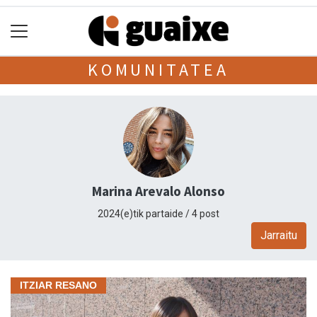
KOMUNITATEA
Marina Arevalo Alonso
2024(e)tik partaide / 4 post
Jarraitu
ITZIAR RESANO