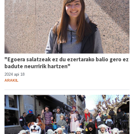
"Egoera salatzeak ez du ezertarako balio gero ez
badute neurririk hartzen"
2024 api 18
ARAKIL