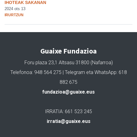
IHOTEAK SAKANAN
2024 ots 13
IRURTZUN
Guaixe Fundazioa
Foru plaza 23,1 Altsasu 31800 (Nafarroa)
Telefonoa: 948 564 275 | Telegram eta WhatsApp: 618
882 675
fundazioa@guaixe.eus
IRRATIA: 661 523 245
irratia@guaixe.eus