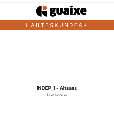
HAUTESKUNDEAK
INDEP_1 - Altsasu
Boto kopurua