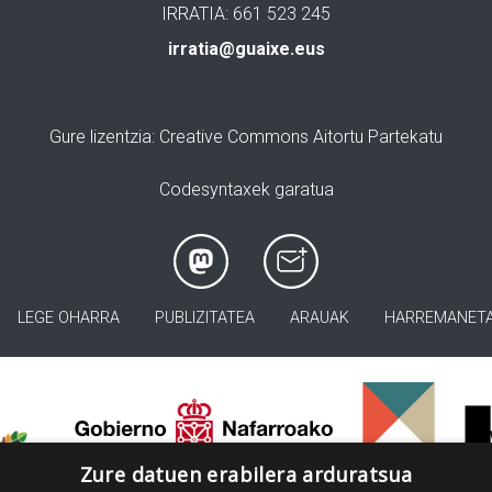
IRRATIA: 661 523 245
irratia@guaixe.eus
Gure lizentzia
: Creative Commons Aitortu Partekatu
Codesyntaxek garatua
LEGE OHARRA
PUBLIZITATEA
ARAUAK
HARREMANET
>
Zure datuen erabilera arduratsua