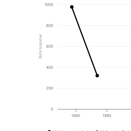
1000
800
Boto kopurua
600
400
200
0
1980
1985