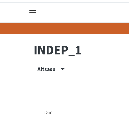
INDEP_1
Altsasu
1200