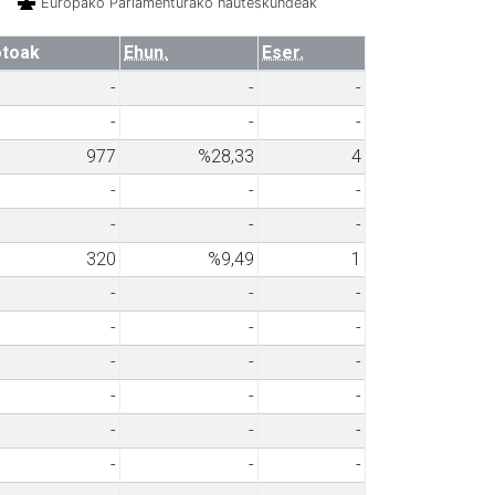
Europako Parlamenturako hauteskundeak
toak
Ehun.
Eser.
-
-
-
-
-
-
977
%28,33
4
-
-
-
-
-
-
320
%9,49
1
-
-
-
-
-
-
-
-
-
-
-
-
-
-
-
-
-
-