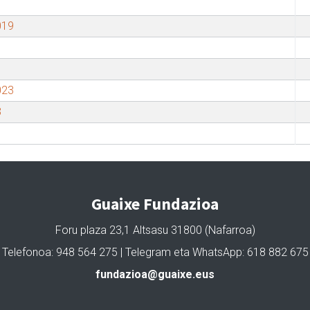
019
023
3
Guaixe Fundazioa
Foru plaza 23,1 Altsasu 31800 (Nafarroa)
Telefonoa: 948 564 275 | Telegram eta WhatsApp: 618 882 675
fundazioa@guaixe.eus