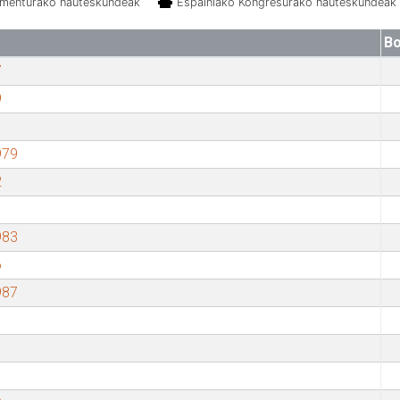
amenturako hauteskundeak
Espainiako Kongresurako hauteskundeak
Bo
7
9
979
2
983
6
987