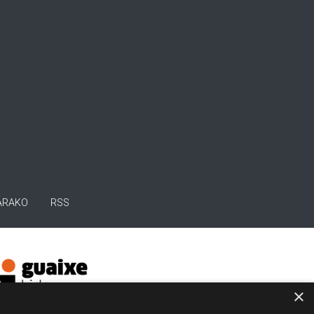
ARAKO
RSS
×