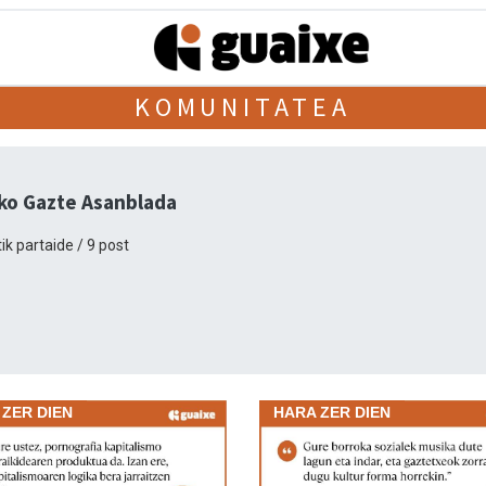
KOMUNITATEA
iko Gazte Asanblada
ik partaide / 9 post
 ZER DIEN
HARA ZER DIEN