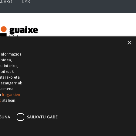
ARAKO
RSS
×
 informazioa
lbidea,
skaintzeko,
rbitzuak
etarako eta
 ezaugarriak
 baimena
zu
Iragarkien
k
atalean.
EITIA GUKA
AZKOITIA GUKA
BARRENA
GUKA
GUKA TELEBISTA
HIRUKA
SUNA
SAILKATU GABE
Z GUKA
ZUMAIA GUKA
28 KANALA
×