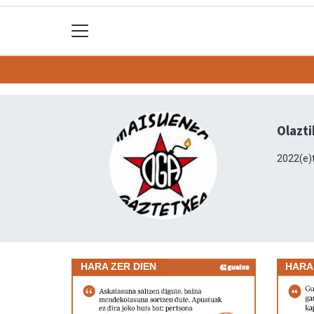
Olazt
2022(e)t
HARA ZER DIEN
HARA