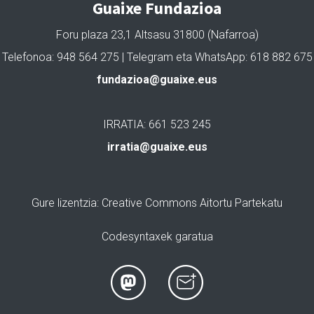
Guaixe Fundazioa
Foru plaza 23,1 Altsasu 31800 (Nafarroa)
Telefonoa: 948 564 275 | Telegram eta WhatsApp: 618 882 675
fundazioa@guaixe.eus
IRRATIA: 661 523 245
irratia@guaixe.eus
Gure lizentzia
: Creative Commons Aitortu Partekatu
Codesyntaxek garatua