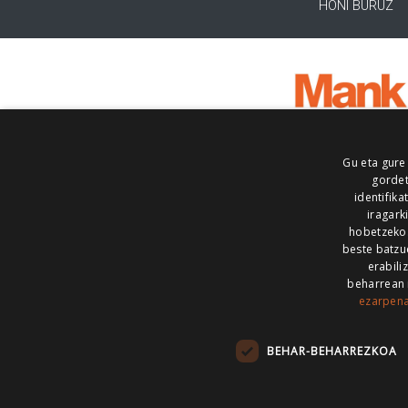
HONI BURUZ
Gu eta gure
gordet
identifika
iragark
hobetzeko
beste batzu
erabili
beharrean 
ezarpen
AIARALDEA
AIKOR
AIURRI
ALEA
BEGITU
ERRAN
EUSKALERRIA IRRA
BEHAR-BEHARREZKOA
KRONIKA
MAILOPE
NOAUA
O