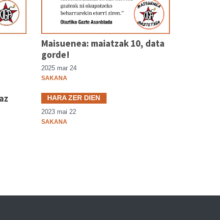
Maisuenea: maiatzak 10, data
gorde!
2025 mar 24
SAKANA
az
SAGA?
HARA ZER DIEN
2023 mai 22
SAKANA